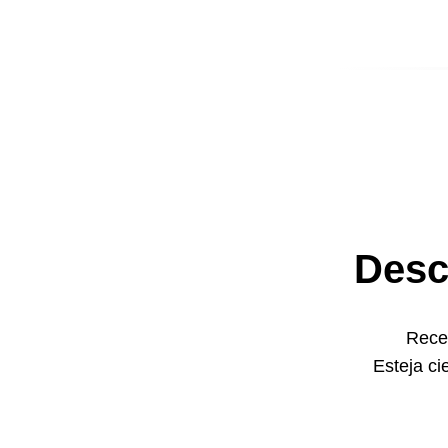
Desc
Receb
Esteja ci