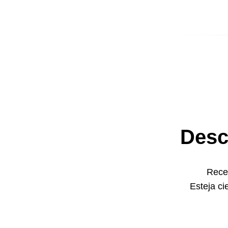
Desc
Receb
Esteja ci