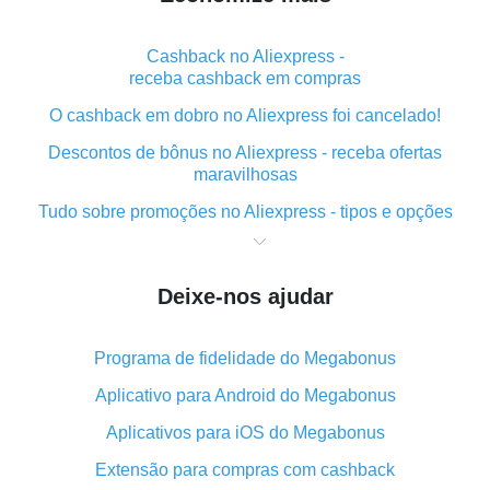
Cashback no Aliexpress -
receba cashback em compras
O cashback em dobro no Aliexpress foi cancelado!
Descontos de bônus no Aliexpress - receba ofertas
maravilhosas
Tudo sobre promoções no Aliexpress - tipos e opções
O que é "cashback" ao realizar compras no Aliexpress
- curto e grosso
Deixe-nos ajudar
O melhor lugar para baixar o cashback do Aliexpress e
como instalá-lo
Programa de fidelidade do Megabonus
Qual o plug-in de cashback do Aliexpress e quais as
suas vantagens
Aplicativo para Android do Megabonus
Cashback do aplicativo móvel do AliExpress -
Aplicativos para iOS do Megabonus
vantagens do plug-in
Extensão para compras com cashback
O cashback em dobro no Aliexpress foi cancelado!