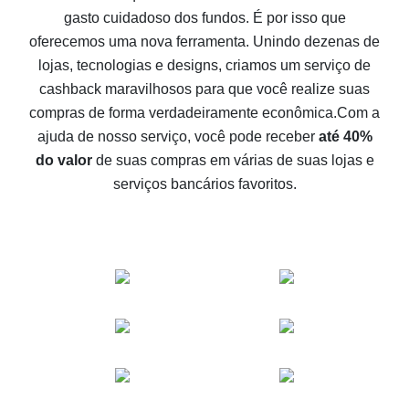
gasto cuidadoso dos fundos. É por isso que
Como receber cashback no Aliexpress - formas fáceis
oferecemos uma nova ferramenta. Unindo dezenas de
de se obter cashback
lojas, tecnologias e designs, criamos um serviço de
10% de cashback no Aliexpress - o impossível é
cashback maravilhosos para que você realize suas
possível
compras de forma verdadeiramente econômica.
Com a
O melhor cashback no Aliexpress - como encontrá-lo
ajuda de nosso serviço, você pode receber
até 40%
O melhor serviço de cashback para o Aliexpress -
do valor
de suas compras em várias de suas lojas e
vamos comparar ofertas
serviços bancários favoritos.