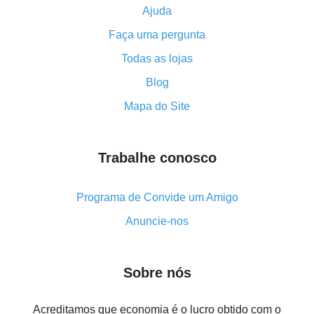
Ajuda
Como usar o cashback no Aliexpress - manual
Faça uma pergunta
resumido
Tudo sobre como o cashback funciona no AliExpress
Todas as lojas
Código promocional do AliExpress - como ele
Blog
funciona e o que ele faz
Mapa do Site
Como receber o máximo de cashback no Aliexpress -
visão geral
Trabalhe conosco
Como obter cashback no AliExpress - visão geral de
métodos simples
Cashback no AliExpress - avaliações de clientes
Programa de Convide um Amigo
8% de cashback no AliExpress - poupar dinheiro de
Anuncie-nos
verdade é algo possível
7% de cashback no Aliexpress - economize em
Sobre nós
compras
Cinco formas de obter o máximo de cashback no
Acreditamos que economia é o lucro obtido com o
Aliexpress