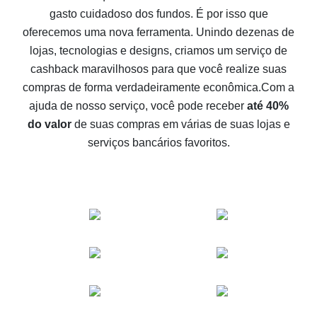
gasto cuidadoso dos fundos. É por isso que
Como receber cashback no Aliexpress - formas fáceis
oferecemos uma nova ferramenta. Unindo dezenas de
de se obter cashback
lojas, tecnologias e designs, criamos um serviço de
10% de cashback no Aliexpress - o impossível é
cashback maravilhosos para que você realize suas
possível
compras de forma verdadeiramente econômica.
Com a
O melhor cashback no Aliexpress - como encontrá-lo
ajuda de nosso serviço, você pode receber
até 40%
O melhor serviço de cashback para o Aliexpress -
do valor
de suas compras em várias de suas lojas e
vamos comparar ofertas
serviços bancários favoritos.