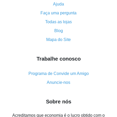
Ajuda
Como usar o cashback no Aliexpress - manual
Faça uma pergunta
resumido
Tudo sobre como o cashback funciona no AliExpress
Todas as lojas
Código promocional do AliExpress - como ele
Blog
funciona e o que ele faz
Mapa do Site
Como receber o máximo de cashback no Aliexpress -
visão geral
Trabalhe conosco
Como obter cashback no AliExpress - visão geral de
métodos simples
Cashback no AliExpress - avaliações de clientes
Programa de Convide um Amigo
8% de cashback no AliExpress - poupar dinheiro de
Anuncie-nos
verdade é algo possível
7% de cashback no Aliexpress - economize em
Sobre nós
compras
Cinco formas de obter o máximo de cashback no
Acreditamos que economia é o lucro obtido com o
Aliexpress