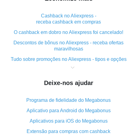
Cashback no Aliexpress -
receba cashback em compras
O cashback em dobro no Aliexpress foi cancelado!
Descontos de bônus no Aliexpress - receba ofertas
maravilhosas
Tudo sobre promoções no Aliexpress - tipos e opções
O que é "cashback" ao realizar compras no Aliexpress
- curto e grosso
Deixe-nos ajudar
O melhor lugar para baixar o cashback do Aliexpress e
como instalá-lo
Programa de fidelidade do Megabonus
Qual o plug-in de cashback do Aliexpress e quais as
suas vantagens
Aplicativo para Android do Megabonus
Cashback do aplicativo móvel do AliExpress -
Aplicativos para iOS do Megabonus
vantagens do plug-in
Extensão para compras com cashback
O cashback em dobro no Aliexpress foi cancelado!