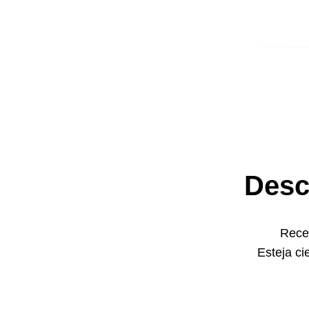
Desc
Receb
Esteja ci