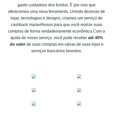
gasto cuidadoso dos fundos. É por isso que
Como receber cashback no Aliexpress - formas fáceis
oferecemos uma nova ferramenta. Unindo dezenas de
de se obter cashback
lojas, tecnologias e designs, criamos um serviço de
10% de cashback no Aliexpress - o impossível é
cashback maravilhosos para que você realize suas
possível
compras de forma verdadeiramente econômica.
Com a
O melhor cashback no Aliexpress - como encontrá-lo
ajuda de nosso serviço, você pode receber
até 40%
O melhor serviço de cashback para o Aliexpress -
do valor
de suas compras em várias de suas lojas e
vamos comparar ofertas
serviços bancários favoritos.