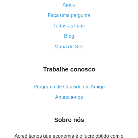
Ajuda
Como usar o cashback no Aliexpress - manual
Faça uma pergunta
resumido
Tudo sobre como o cashback funciona no AliExpress
Todas as lojas
Código promocional do AliExpress - como ele
Blog
funciona e o que ele faz
Mapa do Site
Como receber o máximo de cashback no Aliexpress -
visão geral
Trabalhe conosco
Como obter cashback no AliExpress - visão geral de
métodos simples
Cashback no AliExpress - avaliações de clientes
Programa de Convide um Amigo
8% de cashback no AliExpress - poupar dinheiro de
Anuncie-nos
verdade é algo possível
7% de cashback no Aliexpress - economize em
Sobre nós
compras
Cinco formas de obter o máximo de cashback no
Acreditamos que economia é o lucro obtido com o
Aliexpress