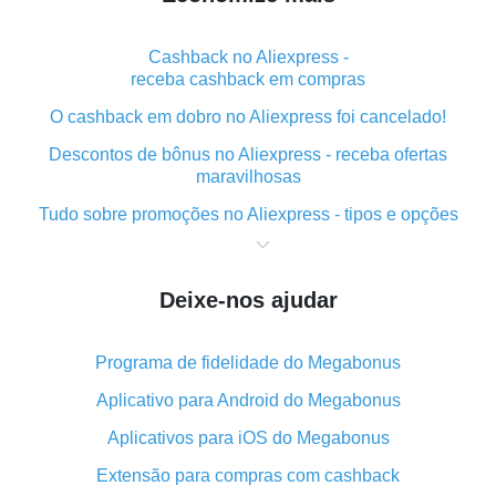
Cashback no Aliexpress -
receba cashback em compras
O cashback em dobro no Aliexpress foi cancelado!
Descontos de bônus no Aliexpress - receba ofertas
maravilhosas
Tudo sobre promoções no Aliexpress - tipos e opções
O que é "cashback" ao realizar compras no Aliexpress
- curto e grosso
Deixe-nos ajudar
O melhor lugar para baixar o cashback do Aliexpress e
como instalá-lo
Programa de fidelidade do Megabonus
Qual o plug-in de cashback do Aliexpress e quais as
suas vantagens
Aplicativo para Android do Megabonus
Cashback do aplicativo móvel do AliExpress -
Aplicativos para iOS do Megabonus
vantagens do plug-in
Extensão para compras com cashback
O cashback em dobro no Aliexpress foi cancelado!