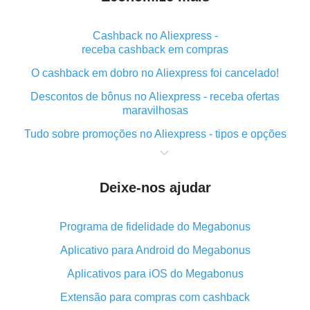
Cashback no Aliexpress -
receba cashback em compras
O cashback em dobro no Aliexpress foi cancelado!
Descontos de bônus no Aliexpress - receba ofertas
maravilhosas
Tudo sobre promoções no Aliexpress - tipos e opções
O que é "cashback" ao realizar compras no Aliexpress
- curto e grosso
Deixe-nos ajudar
O melhor lugar para baixar o cashback do Aliexpress e
como instalá-lo
Programa de fidelidade do Megabonus
Qual o plug-in de cashback do Aliexpress e quais as
suas vantagens
Aplicativo para Android do Megabonus
Cashback do aplicativo móvel do AliExpress -
Aplicativos para iOS do Megabonus
vantagens do plug-in
Extensão para compras com cashback
O cashback em dobro no Aliexpress foi cancelado!