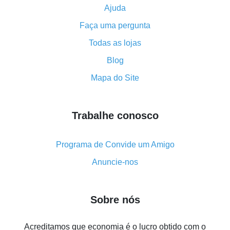
Ajuda
Como usar o cashback no Aliexpress - manual
Faça uma pergunta
resumido
Tudo sobre como o cashback funciona no AliExpress
Todas as lojas
Código promocional do AliExpress - como ele
Blog
funciona e o que ele faz
Mapa do Site
Como receber o máximo de cashback no Aliexpress -
visão geral
Trabalhe conosco
Como obter cashback no AliExpress - visão geral de
métodos simples
Cashback no AliExpress - avaliações de clientes
Programa de Convide um Amigo
8% de cashback no AliExpress - poupar dinheiro de
Anuncie-nos
verdade é algo possível
7% de cashback no Aliexpress - economize em
Sobre nós
compras
Cinco formas de obter o máximo de cashback no
Acreditamos que economia é o lucro obtido com o
Aliexpress