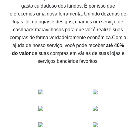
gasto cuidadoso dos fundos. É por isso que
Como receber cashback no Aliexpress - formas fáceis
oferecemos uma nova ferramenta. Unindo dezenas de
de se obter cashback
lojas, tecnologias e designs, criamos um serviço de
10% de cashback no Aliexpress - o impossível é
cashback maravilhosos para que você realize suas
possível
compras de forma verdadeiramente econômica.
Com a
O melhor cashback no Aliexpress - como encontrá-lo
ajuda de nosso serviço, você pode receber
até 40%
O melhor serviço de cashback para o Aliexpress -
do valor
de suas compras em várias de suas lojas e
vamos comparar ofertas
serviços bancários favoritos.