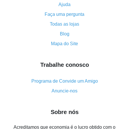
Ajuda
Como usar o cashback no Aliexpress - manual
Faça uma pergunta
resumido
Tudo sobre como o cashback funciona no AliExpress
Todas as lojas
Código promocional do AliExpress - como ele
Blog
funciona e o que ele faz
Mapa do Site
Como receber o máximo de cashback no Aliexpress -
visão geral
Trabalhe conosco
Como obter cashback no AliExpress - visão geral de
métodos simples
Cashback no AliExpress - avaliações de clientes
Programa de Convide um Amigo
8% de cashback no AliExpress - poupar dinheiro de
Anuncie-nos
verdade é algo possível
7% de cashback no Aliexpress - economize em
Sobre nós
compras
Cinco formas de obter o máximo de cashback no
Acreditamos que economia é o lucro obtido com o
Aliexpress