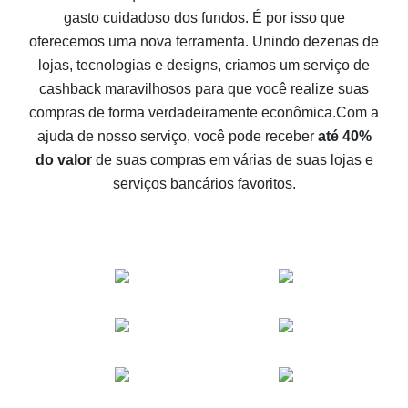
gasto cuidadoso dos fundos. É por isso que
Como receber cashback no Aliexpress - formas fáceis
oferecemos uma nova ferramenta. Unindo dezenas de
de se obter cashback
lojas, tecnologias e designs, criamos um serviço de
10% de cashback no Aliexpress - o impossível é
cashback maravilhosos para que você realize suas
possível
compras de forma verdadeiramente econômica.
Com a
O melhor cashback no Aliexpress - como encontrá-lo
ajuda de nosso serviço, você pode receber
até 40%
O melhor serviço de cashback para o Aliexpress -
do valor
de suas compras em várias de suas lojas e
vamos comparar ofertas
serviços bancários favoritos.