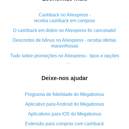
Cashback no Aliexpress -
receba cashback em compras
O cashback em dobro no Aliexpress foi cancelado!
Descontos de bônus no Aliexpress - receba ofertas
maravilhosas
Tudo sobre promoções no Aliexpress - tipos e opções
O que é "cashback" ao realizar compras no Aliexpress
- curto e grosso
Deixe-nos ajudar
O melhor lugar para baixar o cashback do Aliexpress e
como instalá-lo
Programa de fidelidade do Megabonus
Qual o plug-in de cashback do Aliexpress e quais as
suas vantagens
Aplicativo para Android do Megabonus
Cashback do aplicativo móvel do AliExpress -
Aplicativos para iOS do Megabonus
vantagens do plug-in
Extensão para compras com cashback
O cashback em dobro no Aliexpress foi cancelado!