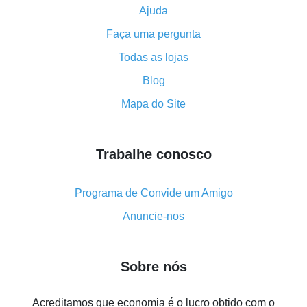
Ajuda
Como usar o cashback no Aliexpress - manual
Faça uma pergunta
resumido
Tudo sobre como o cashback funciona no AliExpress
Todas as lojas
Código promocional do AliExpress - como ele
Blog
funciona e o que ele faz
Mapa do Site
Como receber o máximo de cashback no Aliexpress -
visão geral
Trabalhe conosco
Como obter cashback no AliExpress - visão geral de
métodos simples
Cashback no AliExpress - avaliações de clientes
Programa de Convide um Amigo
8% de cashback no AliExpress - poupar dinheiro de
Anuncie-nos
verdade é algo possível
7% de cashback no Aliexpress - economize em
Sobre nós
compras
Cinco formas de obter o máximo de cashback no
Acreditamos que economia é o lucro obtido com o
Aliexpress