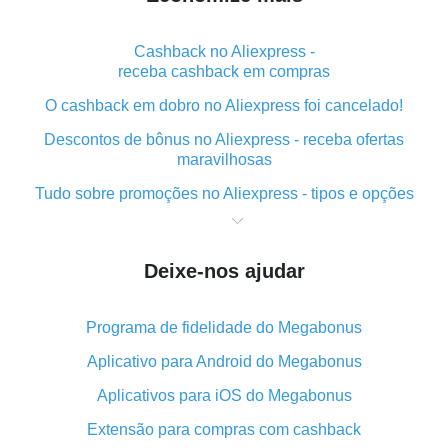
Cashback no Aliexpress -
receba cashback em compras
O cashback em dobro no Aliexpress foi cancelado!
Descontos de bônus no Aliexpress - receba ofertas
maravilhosas
Tudo sobre promoções no Aliexpress - tipos e opções
O que é "cashback" ao realizar compras no Aliexpress
- curto e grosso
Deixe-nos ajudar
O melhor lugar para baixar o cashback do Aliexpress e
como instalá-lo
Programa de fidelidade do Megabonus
Qual o plug-in de cashback do Aliexpress e quais as
suas vantagens
Aplicativo para Android do Megabonus
Cashback do aplicativo móvel do AliExpress -
Aplicativos para iOS do Megabonus
vantagens do plug-in
Extensão para compras com cashback
O cashback em dobro no Aliexpress foi cancelado!