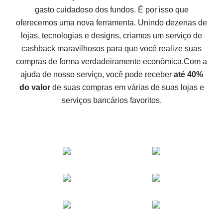
gasto cuidadoso dos fundos. É por isso que
Como receber cashback no Aliexpress - formas fáceis
oferecemos uma nova ferramenta. Unindo dezenas de
de se obter cashback
lojas, tecnologias e designs, criamos um serviço de
10% de cashback no Aliexpress - o impossível é
cashback maravilhosos para que você realize suas
possível
compras de forma verdadeiramente econômica.
Com a
O melhor cashback no Aliexpress - como encontrá-lo
ajuda de nosso serviço, você pode receber
até 40%
O melhor serviço de cashback para o Aliexpress -
do valor
de suas compras em várias de suas lojas e
vamos comparar ofertas
serviços bancários favoritos.