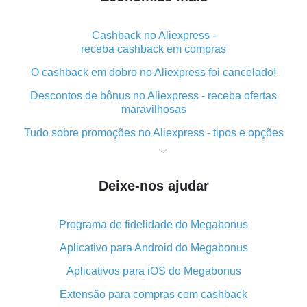
Cashback no Aliexpress -
receba cashback em compras
O cashback em dobro no Aliexpress foi cancelado!
Descontos de bônus no Aliexpress - receba ofertas
maravilhosas
Tudo sobre promoções no Aliexpress - tipos e opções
O que é "cashback" ao realizar compras no Aliexpress
- curto e grosso
Deixe-nos ajudar
O melhor lugar para baixar o cashback do Aliexpress e
como instalá-lo
Programa de fidelidade do Megabonus
Qual o plug-in de cashback do Aliexpress e quais as
suas vantagens
Aplicativo para Android do Megabonus
Cashback do aplicativo móvel do AliExpress -
Aplicativos para iOS do Megabonus
vantagens do plug-in
Extensão para compras com cashback
O cashback em dobro no Aliexpress foi cancelado!