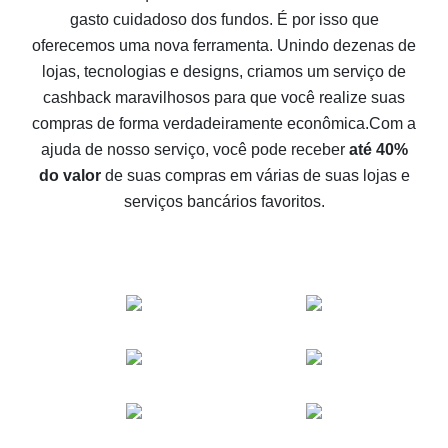
gasto cuidadoso dos fundos. É por isso que
Como receber cashback no Aliexpress - formas fáceis
oferecemos uma nova ferramenta. Unindo dezenas de
de se obter cashback
lojas, tecnologias e designs, criamos um serviço de
10% de cashback no Aliexpress - o impossível é
cashback maravilhosos para que você realize suas
possível
compras de forma verdadeiramente econômica.
Com a
O melhor cashback no Aliexpress - como encontrá-lo
ajuda de nosso serviço, você pode receber
até 40%
O melhor serviço de cashback para o Aliexpress -
do valor
de suas compras em várias de suas lojas e
vamos comparar ofertas
serviços bancários favoritos.