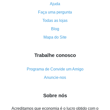
Ajuda
Como usar o cashback no Aliexpress - manual
Faça uma pergunta
resumido
Tudo sobre como o cashback funciona no AliExpress
Todas as lojas
Código promocional do AliExpress - como ele
Blog
funciona e o que ele faz
Mapa do Site
Como receber o máximo de cashback no Aliexpress -
visão geral
Trabalhe conosco
Como obter cashback no AliExpress - visão geral de
métodos simples
Cashback no AliExpress - avaliações de clientes
Programa de Convide um Amigo
8% de cashback no AliExpress - poupar dinheiro de
Anuncie-nos
verdade é algo possível
7% de cashback no Aliexpress - economize em
Sobre nós
compras
Cinco formas de obter o máximo de cashback no
Acreditamos que economia é o lucro obtido com o
Aliexpress