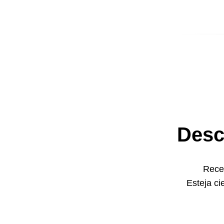
Desc
Receb
Esteja ci