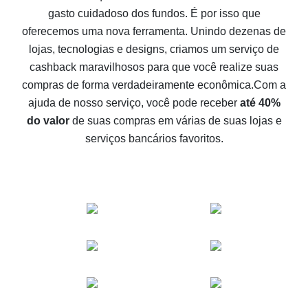
gasto cuidadoso dos fundos. É por isso que
Como receber cashback no Aliexpress - formas fáceis
oferecemos uma nova ferramenta. Unindo dezenas de
de se obter cashback
lojas, tecnologias e designs, criamos um serviço de
10% de cashback no Aliexpress - o impossível é
cashback maravilhosos para que você realize suas
possível
compras de forma verdadeiramente econômica.
Com a
O melhor cashback no Aliexpress - como encontrá-lo
ajuda de nosso serviço, você pode receber
até 40%
O melhor serviço de cashback para o Aliexpress -
do valor
de suas compras em várias de suas lojas e
vamos comparar ofertas
serviços bancários favoritos.