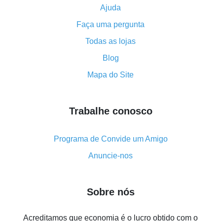
Ajuda
Como usar o cashback no Aliexpress - manual
Faça uma pergunta
resumido
Tudo sobre como o cashback funciona no AliExpress
Todas as lojas
Código promocional do AliExpress - como ele
Blog
funciona e o que ele faz
Mapa do Site
Como receber o máximo de cashback no Aliexpress -
visão geral
Trabalhe conosco
Como obter cashback no AliExpress - visão geral de
métodos simples
Cashback no AliExpress - avaliações de clientes
Programa de Convide um Amigo
8% de cashback no AliExpress - poupar dinheiro de
Anuncie-nos
verdade é algo possível
7% de cashback no Aliexpress - economize em
Sobre nós
compras
Cinco formas de obter o máximo de cashback no
Acreditamos que economia é o lucro obtido com o
Aliexpress