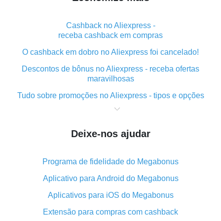
Cashback no Aliexpress -
receba cashback em compras
O cashback em dobro no Aliexpress foi cancelado!
Descontos de bônus no Aliexpress - receba ofertas
maravilhosas
Tudo sobre promoções no Aliexpress - tipos e opções
O que é "cashback" ao realizar compras no Aliexpress
- curto e grosso
Deixe-nos ajudar
O melhor lugar para baixar o cashback do Aliexpress e
como instalá-lo
Programa de fidelidade do Megabonus
Qual o plug-in de cashback do Aliexpress e quais as
suas vantagens
Aplicativo para Android do Megabonus
Cashback do aplicativo móvel do AliExpress -
Aplicativos para iOS do Megabonus
vantagens do plug-in
Extensão para compras com cashback
O cashback em dobro no Aliexpress foi cancelado!