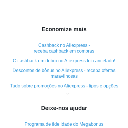
Economize mais
Cashback no Aliexpress -
receba cashback em compras
O cashback em dobro no Aliexpress foi cancelado!
Descontos de bônus no Aliexpress - receba ofertas
maravilhosas
Tudo sobre promoções no Aliexpress - tipos e opções
O que é "cashback" ao realizar compras no Aliexpress
- curto e grosso
Deixe-nos ajudar
O melhor lugar para baixar o cashback do Aliexpress e
como instalá-lo
Programa de fidelidade do Megabonus
Qual o plug-in de cashback do Aliexpress e quais as