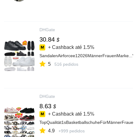
DHGate
30.84
$
+ Cashback até
1.5%
SandalenAirforcee12026MännerFrauenMarke...Vo
5
516 pedidos
DHGate
8.63
$
+ Cashback até
1.5%
TopQualität1sBasketballschuheFürMännerFrauen1
4.9
+999 pedidos