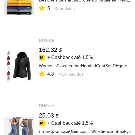
DesignerPoloshirtMitGroßemUndKleinemPferd,...
5
43 pedidos
DHGate
162.32
$
+ Cashback até
1.5%
Women'sFauxLeatherHoodedCoatSet|DHgate
4.8
+999 pedidos
DHGate
25.03
$
+ Cashback até
1.5%
ЛетнийЖенскийДжинсовыйКомбинезонБезРукавов