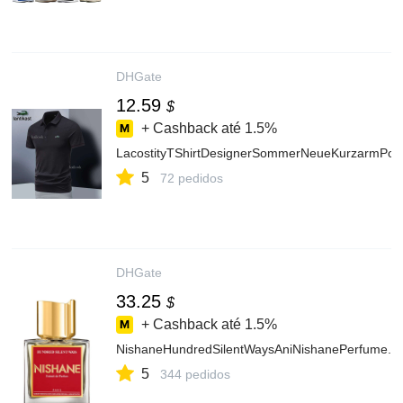
DHGate
12.59
$
+ Cashback até
1.5%
LacostityTShirtDesignerSommerNeueKurzarmPolo
5
72 pedidos
DHGate
33.25
$
+ Cashback até
1.5%
NishaneHundredSilentWaysAniNishanePerfume..
5
344 pedidos