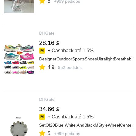
5
+999 pedidos
DHGate
28.16
$
+ Cashback até
1.5%
DesignerOutdoorSportsShoesUltralightBreathabl
4.9
952 pedidos
DHGate
34.66
$
+ Cashback até
1.5%
SetOf20Blue,White,AndBlackMStyleWheelCenter..
5
+999 pedidos