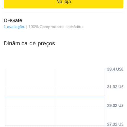
Na loja
DHGate
1
avaliação
100
%
Compradores satisfeitos
Dinâmica de preços
33.4 USD
31.32 USD
29.32 USD
27.32 USD