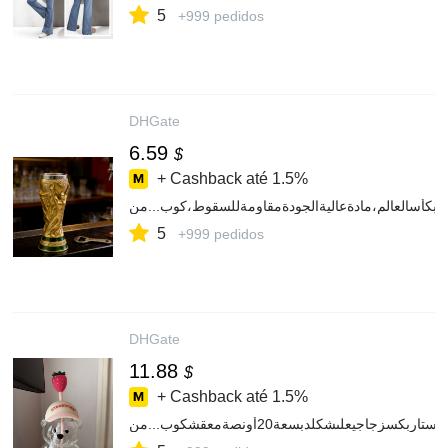
5
+999 pedidos
DHGate
6.59
$
+ Cashback até
1.5%
5
+999 pedidos
DHGate
11.88
$
+ Cashback até
1.5%