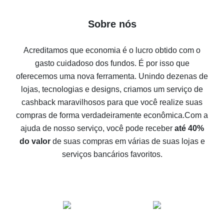
7% de cashback no Aliexpress - economize em
Sobre nós
compras
Cinco formas de obter o máximo de cashback no
Acreditamos que economia é o lucro obtido com o
Aliexpress
gasto cuidadoso dos fundos. É por isso que
Como receber cashback no Aliexpress - formas fáceis
oferecemos uma nova ferramenta. Unindo dezenas de
de se obter cashback
lojas, tecnologias e designs, criamos um serviço de
10% de cashback no Aliexpress - o impossível é
cashback maravilhosos para que você realize suas
possível
compras de forma verdadeiramente econômica.
Com a
O melhor cashback no Aliexpress - como encontrá-lo
ajuda de nosso serviço, você pode receber
até 40%
O melhor serviço de cashback para o Aliexpress -
do valor
de suas compras em várias de suas lojas e
vamos comparar ofertas
serviços bancários favoritos.