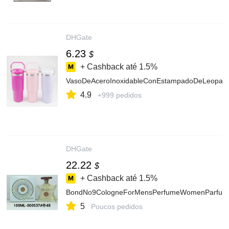
DHGate
6.23
$
+ Cashback até
1.5%
VasoDeAceroInoxidableConEstampadoDeLeopardo
4.9
+999 pedidos
DHGate
22.22
$
+ Cashback até
1.5%
BondNo9CologneForMensPerfumeWomenParfum10
5
Poucos pedidos