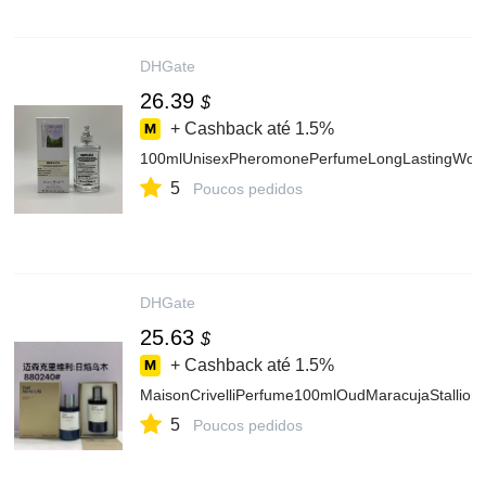
DHGate
26.39
$
+ Cashback até
1.5%
100mlUnisexPheromonePerfumeLongLastingWood
5
Poucos pedidos
DHGate
25.63
$
+ Cashback até
1.5%
MaisonCrivelliPerfume100mlOudMaracujaStallio
5
Poucos pedidos