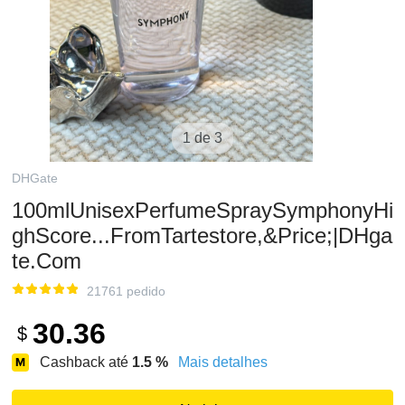
1 de 3
DHGate
100mlUnisexPerfumeSpraySymphonyHi
ghScore...FromTartestore,&Price;|DHga
te.Com
21761 pedido
30.36
$
Cashback até
1.5
%
Mais detalhes