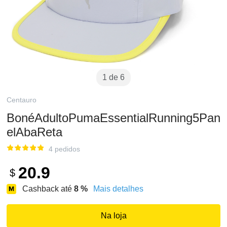
1 de 6
Centauro
BonéAdultoPumaEssentialRunning5Pan
elAbaReta
4 pedidos
20.9
$
Cashback até
8
%
Mais detalhes
Na loja