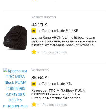
Yandex Browser
44.21
$
+ Cashback até
52.58₽
Шапка-бини ARCHIVE mid fit beanie для
мужчин и женщин, цвет черный – купить
в интернет-магазине Sneaker Street на
Яндекс Маркете, 103064503824
-
Poucos pedidos
Wildberries
85.64
$
+ Cashback até
7%
Кроссовки TRC MIRA Block PUMA
419893993 купить за 6 935 ₽ в
интернет‑магазине Wildberries
-
Poucos pedidos