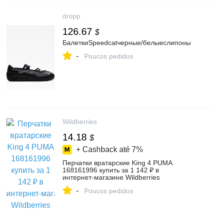
dropp
126.67
$
БалеткиSpeedcatчерные/белыеслипоны
-
Poucos pedidos
Wildberries
14.18
$
+ Cashback até
7%
Перчатки вратарские King 4 PUMA
168161996 купить за 1 142 ₽ в
интернет‑магазине Wildberries
-
Poucos pedidos