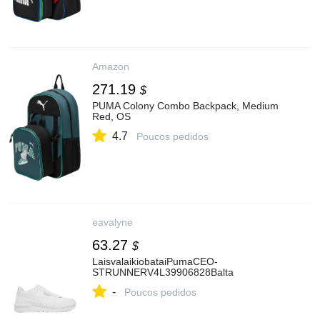
Amazon
271.19
$
PUMA Colony Combo Backpack, Medium
Red, OS
4.7
Poucos pedidos
eavalyne
63.27
$
LaisvalaikiobataiPumaCEO-
STRUNNERV4L39906828Balta
-
Poucos pedidos