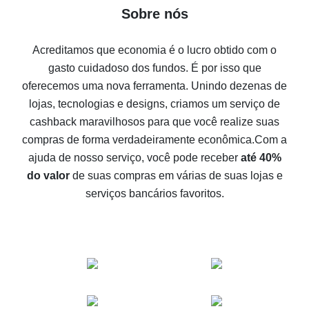
Sobre nós
compras
Cinco formas de obter o máximo de cashback no
Acreditamos que economia é o lucro obtido com o
Aliexpress
gasto cuidadoso dos fundos. É por isso que
Como receber cashback no Aliexpress - formas fáceis
oferecemos uma nova ferramenta. Unindo dezenas de
de se obter cashback
lojas, tecnologias e designs, criamos um serviço de
10% de cashback no Aliexpress - o impossível é
cashback maravilhosos para que você realize suas
possível
compras de forma verdadeiramente econômica.
Com a
O melhor cashback no Aliexpress - como encontrá-lo
ajuda de nosso serviço, você pode receber
até 40%
O melhor serviço de cashback para o Aliexpress -
do valor
de suas compras em várias de suas lojas e
vamos comparar ofertas
serviços bancários favoritos.