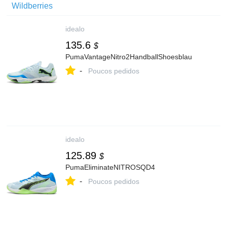
idealo
135.6
$
PumaVantageNitro2HandballShoesblau
-
Poucos pedidos
idealo
125.89
$
PumaEliminateNITROSQD4
-
Poucos pedidos