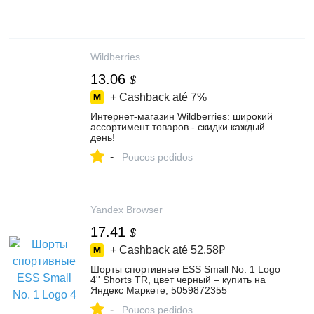
Wildberries
13.06
$
+ Cashback até
7%
Интернет‑магазин Wildberries: широкий
ассортимент товаров - скидки каждый
день!
-
Poucos pedidos
Yandex Browser
17.41
$
+ Cashback até
52.58₽
Шорты спортивные ESS Small No. 1 Logo
4'' Shorts TR, цвет черный – купить на
Яндекс Маркете, 5059872355
-
Poucos pedidos