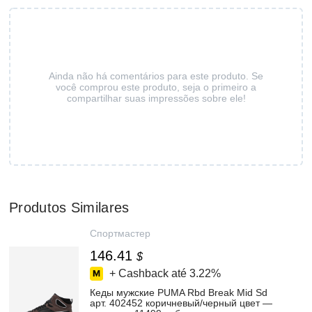
Ainda não há comentários para este produto. Se
você comprou este produto, seja o primeiro a
compartilhar suas impressões sobre ele!
Produtos Similares
Спортмастер
146.41
$
+ Cashback até
3.22%
Кеды мужские PUMA Rbd Break Mid Sd
арт. 402452 коричневый/черный цвет —