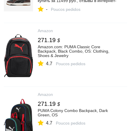
купить за 11499 руб., отзывы в интернет-
магазине Спортмастер
-
Poucos pedidos
Amazon
271.19
$
Amazon.com: PUMA Classic Core
Backpack, Black Combo, OS: Clothing,
Shoes & Jewelry
4.7
Poucos pedidos
Amazon
271.19
$
PUMA Colony Combo Backpack, Dark
Green, OS
4.7
Poucos pedidos