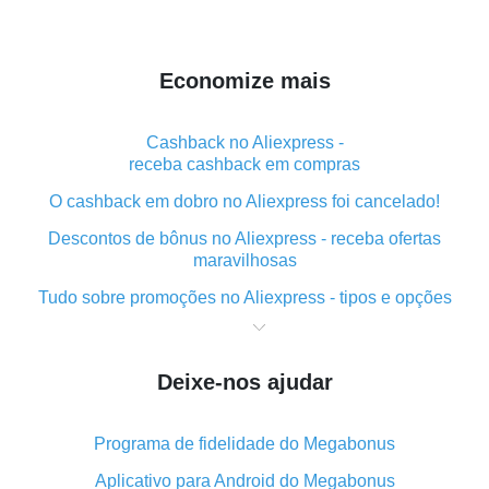
Economize mais
Cashback no Aliexpress -
receba cashback em compras
O cashback em dobro no Aliexpress foi cancelado!
Descontos de bônus no Aliexpress - receba ofertas
maravilhosas
Tudo sobre promoções no Aliexpress - tipos e opções
O que é "cashback" ao realizar compras no Aliexpress
- curto e grosso
Deixe-nos ajudar
O melhor lugar para baixar o cashback do Aliexpress e
como instalá-lo
Programa de fidelidade do Megabonus
Qual o plug-in de cashback do Aliexpress e quais as
suas vantagens
Aplicativo para Android do Megabonus