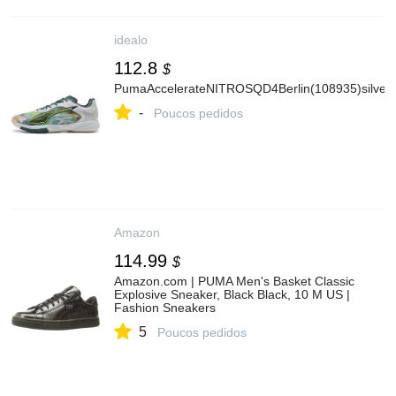
idealo
112.8
$
PumaAccelerateNITROSQD4Berlin(108935)silvermis
-
Poucos pedidos
Amazon
114.99
$
Amazon.com | PUMA Men's Basket Classic
Explosive Sneaker, Black Black, 10 M US |
Fashion Sneakers
5
Poucos pedidos