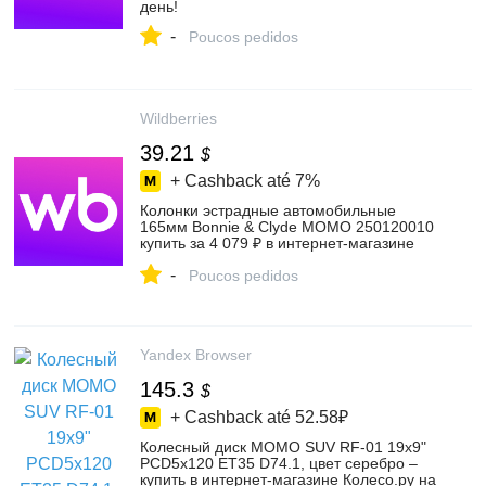
день!
-
Poucos pedidos
Wildberries
39.21
$
+ Cashback até
7%
Колонки эстрадные автомобильные
165мм Bonnie & Clyde MOMO 250120010
купить за 4 079 ₽ в интернет‑магазине
Wildberries
-
Poucos pedidos
Yandex Browser
145.3
$
+ Cashback até
52.58₽
Колесный диск MOMO SUV RF-01 19x9"
PCD5x120 ET35 D74.1, цвет серебро –
купить в интернет-магазине Колесо.ру на