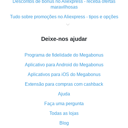
Descontos de bônus no Aliexpress - receba ofertas
maravilhosas
Tudo sobre promoções no Aliexpress - tipos e opções
O que é "cashback" ao realizar compras no Aliexpress
- curto e grosso
Deixe-nos ajudar
O melhor lugar para baixar o cashback do Aliexpress e
como instalá-lo
Programa de fidelidade do Megabonus
Qual o plug-in de cashback do Aliexpress e quais as
suas vantagens
Aplicativo para Android do Megabonus
Cashback do aplicativo móvel do AliExpress -
Aplicativos para iOS do Megabonus
vantagens do plug-in
Extensão para compras com cashback
O cashback em dobro no Aliexpress foi cancelado!
Ajuda
Como usar o cashback no Aliexpress - manual
Faça uma pergunta
resumido
Tudo sobre como o cashback funciona no AliExpress
Todas as lojas
Código promocional do AliExpress - como ele
Blog