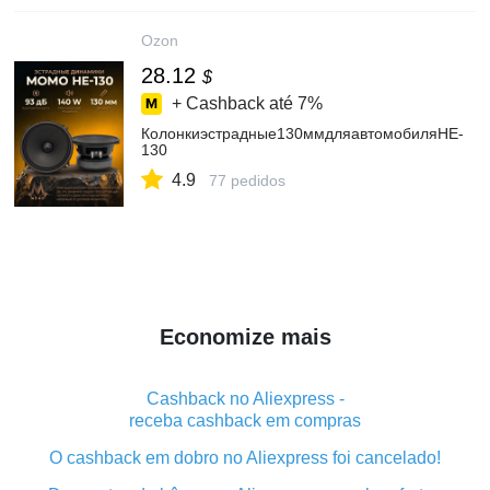
Ozon
28.12
$
+ Cashback até
7%
Колонкиэстрадные130ммдляавтомобиляHE-
130
4.9
77 pedidos
Economize mais
Cashback no Aliexpress -
receba cashback em compras
O cashback em dobro no Aliexpress foi cancelado!