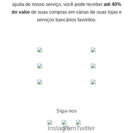
O melhor cashback no Aliexpress - como encontrá-lo
ajuda de nosso serviço, você pode receber
até 40%
O melhor serviço de cashback para o Aliexpress -
do valor
de suas compras em várias de suas lojas e
vamos comparar ofertas
serviços bancários favoritos.
Siga-nos