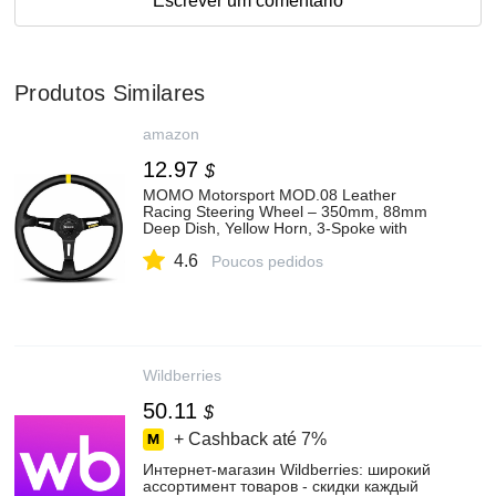
Escrever um comentário
Produtos Similares
amazon
12.97
$
MOMO Motorsport MOD.08 Leather
Racing Steering Wheel – 350mm, 88mm
Deep Dish, Yellow Horn, 3-Spoke with
Cutouts, 6-Bolt Aluminum Frame –
4.6
Authentic MOMO Italian Aftermarket
Poucos pedidos
Wheel. Hub Adapter Required
Wildberries
50.11
$
+ Cashback até
7%
Интернет‑магазин Wildberries: широкий
ассортимент товаров - скидки каждый