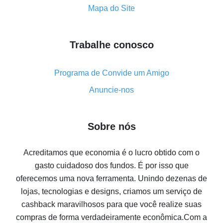
funciona e o que ele faz
Mapa do Site
Como receber o máximo de cashback no Aliexpress -
visão geral
Trabalhe conosco
Como obter cashback no AliExpress - visão geral de
métodos simples
Cashback no AliExpress - avaliações de clientes
Programa de Convide um Amigo
8% de cashback no AliExpress - poupar dinheiro de
Anuncie-nos
verdade é algo possível
7% de cashback no Aliexpress - economize em
Sobre nós
compras
Cinco formas de obter o máximo de cashback no
Acreditamos que economia é o lucro obtido com o
Aliexpress
gasto cuidadoso dos fundos. É por isso que
Como receber cashback no Aliexpress - formas fáceis
oferecemos uma nova ferramenta. Unindo dezenas de
de se obter cashback
lojas, tecnologias e designs, criamos um serviço de
10% de cashback no Aliexpress - o impossível é
cashback maravilhosos para que você realize suas
possível
compras de forma verdadeiramente econômica.
Com a