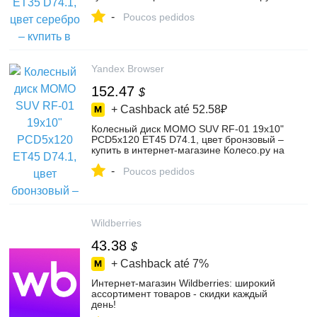
Яндекс Маркете, 102391775193
-
Poucos pedidos
Yandex Browser
152.47
$
+ Cashback até
52.58₽
Колесный диск MOMO SUV RF-01 19x10"
PCD5x120 ET45 D74.1, цвет бронзовый –
купить в интернет-магазине Колесо.ру на
Яндекс Маркете, 102390464857
-
Poucos pedidos
Wildberries
43.38
$
+ Cashback até
7%
Интернет‑магазин Wildberries: широкий
ассортимент товаров - скидки каждый
день!