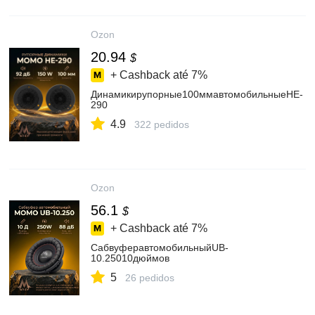
Ozon
20.94
$
+ Cashback até
7%
Динамикирупорные100ммавтомобильныеHE-
290
4.9
322 pedidos
Ozon
56.1
$
+ Cashback até
7%
СабвуферавтомобильныйUB-
10.25010дюймов
5
26 pedidos