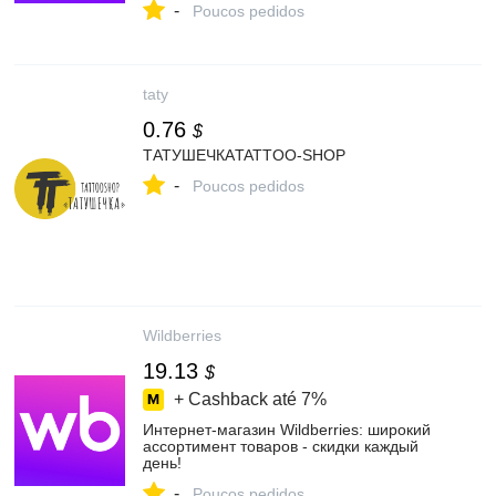
-
Poucos pedidos
taty
0.76
$
ТАТУШЕЧКАTATTOO-SHOP
-
Poucos pedidos
Wildberries
19.13
$
+ Cashback até
7%
Интернет‑магазин Wildberries: широкий
ассортимент товаров - скидки каждый
день!
-
Poucos pedidos