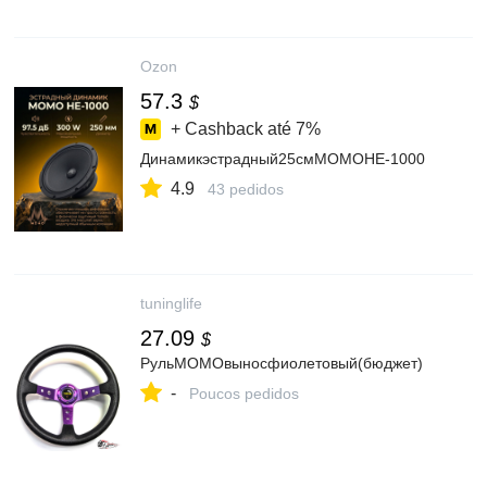
Ozon
57.3
$
+ Cashback até
7%
Динамикэстрадный25смМОМОHE-1000
4.9
43 pedidos
tuninglife
27.09
$
РульМОМОвыносфиолетовый(бюджет)
-
Poucos pedidos