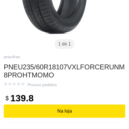
1 de 1
pneufree
PNEU235/60R18107VXLFORCERUNM
8PROHTMOMO
Poucos pedidos
139.8
$
Na loja