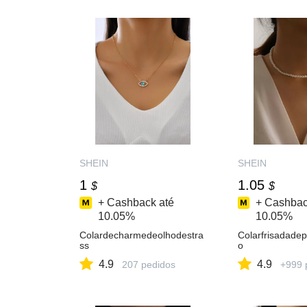
SHEIN
SHEIN
1
1.05
$
$
+ Cashback até
+ Cashbac
10.05%
10.05%
Colardecharmedeolhodestra
Colarfrisadadep
ss
o
4.9
4.9
207 pedidos
+999 