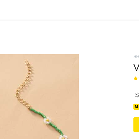
SH
V
$