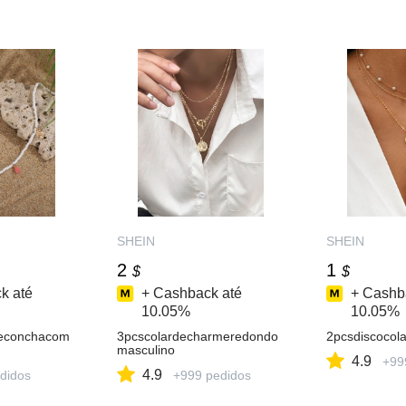
SHEIN
SHEIN
2
1
$
$
k até
+ Cashback até
+ Cashb
10.05%
10.05%
deconchacom
3pcscolardecharmeredondo
2pcsdiscocol
masculino
4.9
+99
4.9
didos
+999 pedidos