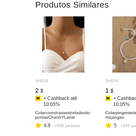
Produtos Similares
SHEIN
SHEIN
2
1
$
$
+ Cashback até
+ Cashbac
10.05%
10.05%
Colarcomstrassestreladeoito
Colarpingente
pontasCharmYLariat
miçangas
4.9
5
+999 pedidos
+999 pe