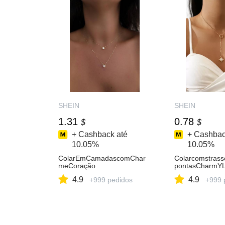
SHEIN
SHEIN
1.31
0.78
$
$
+ Cashback até
+ Cashbac
10.05%
10.05%
ColarEmCamadascomChar
Colarcomstrasse
meCoração
pontasCharmYL
4.9
4.9
+999 pedidos
+999 