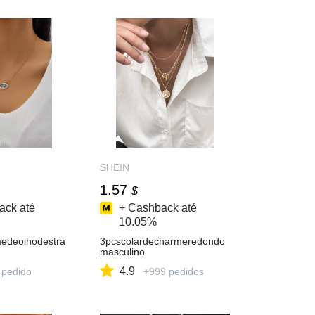
SHEIN
1.57
$
ack até
+ Cashback até
10.05%
edeolhodestra
3pcscolardecharmeredondo
masculino
4.9
 pedido
+999 pedidos