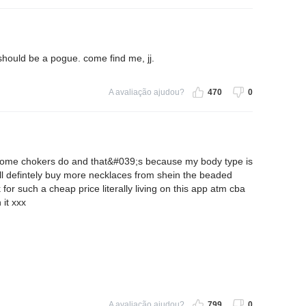
 should be a pogue. come find me, jj.
A avaliação ajudou?
470
0
 some chokers do and that&#039;s because my body type is
Will defintely buy more necklaces from shein the beaded
 for such a cheap price literally living on this app atm cba
 it xxx
A avaliação ajudou?
799
0