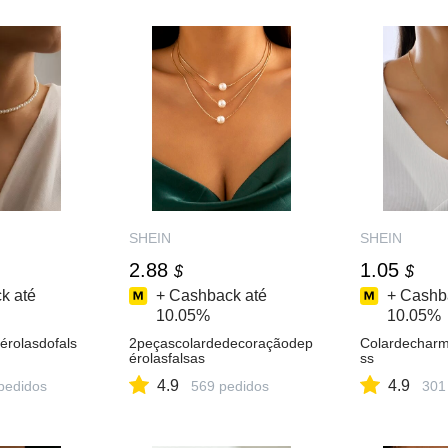
SHEIN
SHEIN
2.88
1.05
$
$
k até
+ Cashback até
+ Cashb
10.05%
10.05%
érolasdofals
2peçascolardedecoraçãodep
Colardecharm
érolasfalsas
ss
4.9
4.9
pedidos
569 pedidos
301