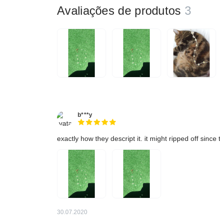
Avaliações de produtos
3
b***y
exactly how they descript it. it might ripped off since
30.07.2020