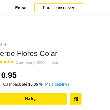
Entrar
Para se inscrever
EIN
erde Flores Colar
3 opiniões
|
10000 pedidos
0.95
Cashback até
10.05
%
Mais detalhes
Na loja