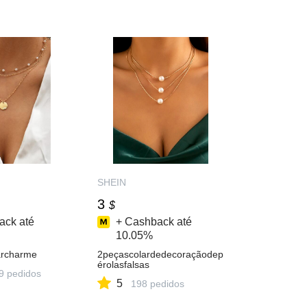
SHEIN
3
$
ack até
+ Cashback até
10.05%
archarme
2peçascolardedecoraçãodep
érolasfalsas
9 pedidos
5
198 pedidos