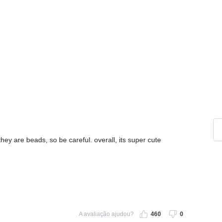
 they are beads, so be careful. overall, its super cute
A avaliação ajudou?
460
0