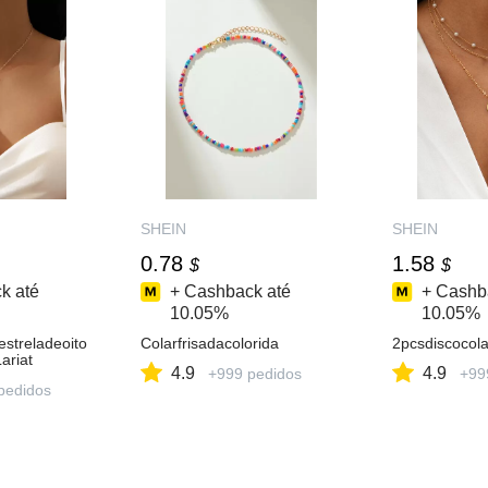
SHEIN
SHEIN
0.78
1.58
$
$
k até
+ Cashback até
+ Cashb
10.05%
10.05%
streladeoito
Colarfrisadacolorida
2pcsdiscocol
ariat
4.9
4.9
+999 pedidos
+99
pedidos