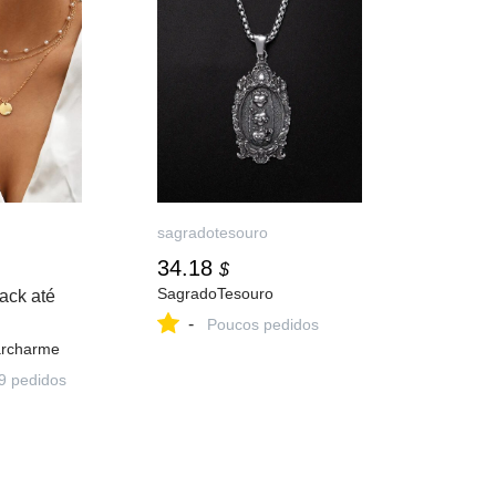
sagradotesouro
34.18
$
SagradoTesouro
ack até
-
Poucos pedidos
archarme
9 pedidos