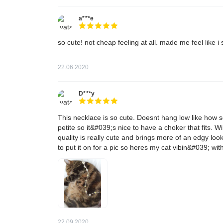
a***e
so cute! not cheap feeling at all. made me feel like i
22.06.2020
D***y
This necklace is so cute. Doesnt hang low like how
petite so it&#039;s nice to have a choker that fits. 
quality is really cute and brings more of an edgy look
to put it on for a pic so heres my cat vibin&#039; with
22.09.2020