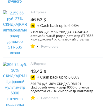
AliExpress
46.53
$
+ Cash back up to
6.03%
2159.66 руб. 27% СКИДКА|KARADAR
автомобильный радар детектор STR535
икона дисплей X K лазерный стрелка
анти радар детектор качество чисто
-
мобильный детектор камеры-in
Few orders
Детекторы радаров from Автомобили и
мотоциклы on Aliexpress.com | Alibaba
Group
AliExpress
43.43
$
+ Cash back up to
6.03%
896.74 руб. 30% СКИДКА|RM101
Цифровой мультиметр 6000 отсчетов
подсветка AC/DC Амперметр Вольтметр
Ом портативный измеритель
-
напряжения RICHMETERS-in
Few orders
Мультиметры from Орудия on
Aliexpress.com | Alibaba Group