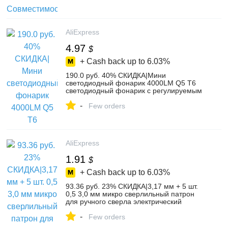
клавиатура-in Геймпады from Бытовая
электроника on Aliexpress.com | Alibaba
Group
AliExpress
4.97
$
+ Cash back up to
6.03%
190.0 руб. 40% СКИДКА|Мини
светодиодный фонарик 4000LM Q5 T6
светодиодный фонарик с регулируемым
фокусом вспышка для зумирования
-
лампы использовать 14500 и 18650 дать
Few orders
подарок-in Фонарики и осветительные
приборы from Лампы и освещение on
Aliexpress.com | Alibaba Group
AliExpress
1.91
$
+ Cash back up to
6.03%
93.36 руб. 23% СКИДКА|3,17 мм + 5 шт.
0,5 3,0 мм микро сверлильный патрон
для ручного сверла электрический
сверло цанговый-in Сверла from Орудия
-
on Aliexpress.com | Alibaba Group
Few orders