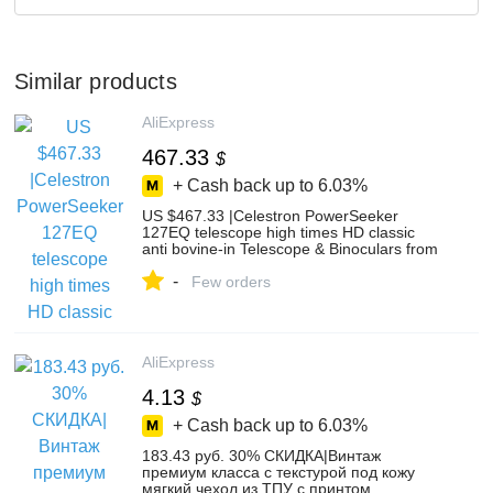
Similar products
AliExpress
467.33
$
+ Cash back up to
6.03%
US $467.33 |Celestron PowerSeeker
127EQ telescope high times HD classic
anti bovine-in Telescope & Binoculars from
Tools on Aliexpress.com | Alibaba Group
-
Few orders
AliExpress
4.13
$
+ Cash back up to
6.03%
183.43 руб. 30% СКИДКА|Винтаж
премиум класса с текстурой под кожу
мягкий чехол из ТПУ с принтом