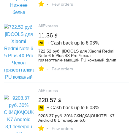
-
непротекаемые трусики женские трусы-
Few orders
in Женские трусики from Нижнее белье и
пижамы on Aliexpress.com | Alibaba
Group
AliExpress
11.36
$
+ Cash back up to
6.03%
722.52 руб. |IDOOLS для Xiaomi Redmi
Note 6 5 Plus 4X Pro Чехол
грязеотталкивающий PU кожаный флип
кошелек чехол для телефона Чехлы для
-
Redmi Note 4 6A-in Чехлы-книжки from
Few orders
Мобильные телефоны и
телекоммуникации on Aliexpress.com |
Alibaba Group
AliExpress
220.57
$
+ Cash back up to
6.03%
9203.37 руб. 30% СКИДКА|OUKITEL K7
Android 8,1 телефон 6,0
-
Few orders