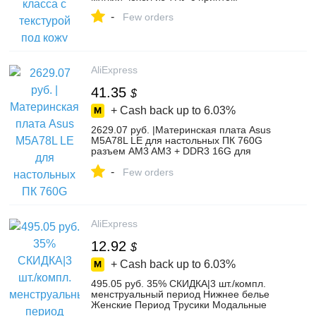
-
Few orders
AliExpress
41.35
$
+ Cash back up to
6.03%
2629.07 руб. |Материнская плата Asus
M5A78L LE для настольных ПК 760G
разъем AM3 AM3 + DDR3 16G для
FXPhenom II Athlon II Sempron 100
-
оригинальная подержанная
Few orders
материнская плата-in Материнские
платы from Компьютер и офис on
Aliexpress.com | Alibaba Group
AliExpress
12.92
$
+ Cash back up to
6.03%
495.05 руб. 35% СКИДКА|3 шт./компл.
менструальный период Нижнее белье
Женские Период Трусики Модальные
женские удлиненные физиологические