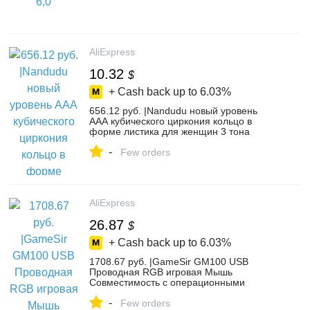
AliExpress
10.32
$
+ Cash back up to
6.03%
656.12 руб. |Nandudu новый уровень
ААА кубического циркония кольцо в
форме листика для женщин 3 тона
золото открытый манжеты Свадебные
-
CZ кольца подарок элегантные
Few orders
ювелирные изделия R2077-in Кольца
from Украшения и аксессуары on
Aliexpress.com | Alibaba Group
AliExpress
26.87
$
+ Cash back up to
6.03%
1708.67 руб. |GameSir GM100 USB
Проводная RGB игровая Мышь
Совместимость с операционными
системами Windows Vista/7/8/10, Mac OS
-
и GameSir X1 BattleDock/Z1 игровая
Few orders