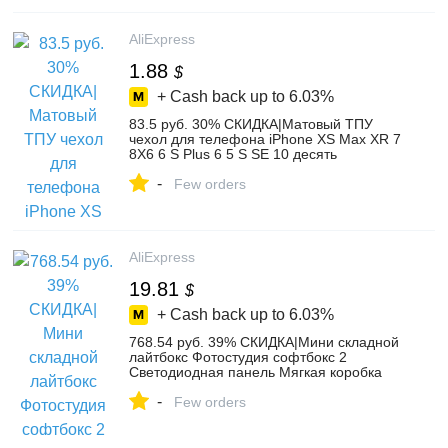
AliExpress
1.88
$
+ Cash back up to
6.03%
83.5 руб. 30% СКИДКА|Матовый ТПУ
чехол для телефона iPhone XS Max XR 7
8X6 6 S Plus 6 5 S SE 10 десять
антидетонационных мягких силиконовых
-
задних чехлов Удобные сумки Conque-in
Few orders
Специальные чехлы from Мобильные
телефоны и телекоммуникации on
Aliexpress.com | Alibaba Group
AliExpress
19.81
$
+ Cash back up to
6.03%
768.54 руб. 39% СКИДКА|Мини складной
лайтбокс Фотостудия софтбокс 2
Светодиодная панель Мягкая коробка
фото Набор для фона световая коробка
-
для DSLR камеры-in Настольная
Few orders
фотостудия from Бытовая электроника
on Aliexpress.com | Alibaba Group