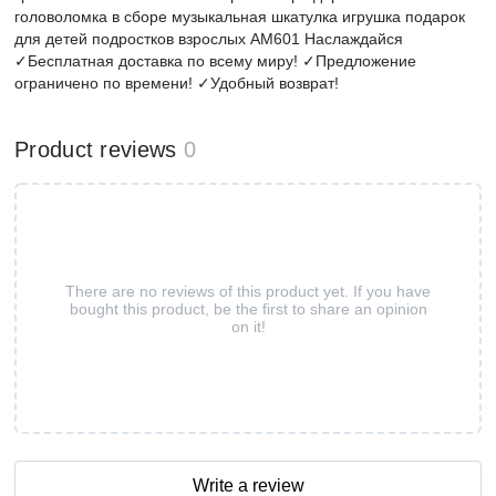
головоломка в сборе музыкальная шкатулка игрушка подарок
для детей подростков взрослых AM601 Наслаждайся
✓Бесплатная доставка по всему миру! ✓Предложение
ограничено по времени! ✓Удобный возврат!
Product reviews
0
There are no reviews of this product yet. If you have
bought this product, be the first to share an opinion
on it!
Write a review