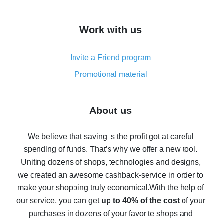
overview
How to get cash back on AliExpress - overview of
Work with us
simple methods
Cash back on AliExpress - customer reviews
Invite a Friend program
8% cash back on AliExpress - saving real money is a
real thing
Promotional material
7% cash back on AliExpress - save on purchases
Five ways to get the most cash back on AliExpress
About us
How to get back on AliExpress - easy ways to get cash
back
We believe that saving is the profit got at careful
spending of funds. That’s why we offer a new tool.
10% cash back on AliExpress - the impossible is
possible
Uniting dozens of shops, technologies and designs,
we created an awesome cashback-service in order to
The best cash back on AliExpress - how to find it
make your shopping truly economical.
With the help of
The best cash back service for AliExpress - let's
our service, you can get
up to 40% of the cost
of your
compare offers
purchases in dozens of your favorite shops and