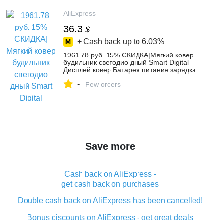
AliExpress
36.3
$
+ Cash back up to
6.03%
1961.78 руб. 15% СКИДКА|Мягкий ковер
будильник светодио дный Smart Digital
Дисплей ковер Батарея питание зарядка
через usb Многофункциональный
-
Будильник для офиса дома-in
Few orders
Будильники from Дом и сад on
Aliexpress.com | Alibaba Group
Save more
Cash back on AliExpress -
get cash back on purchases
Double cash back on AliExpress has been cancelled!
Bonus discounts on AliExpress - get great deals