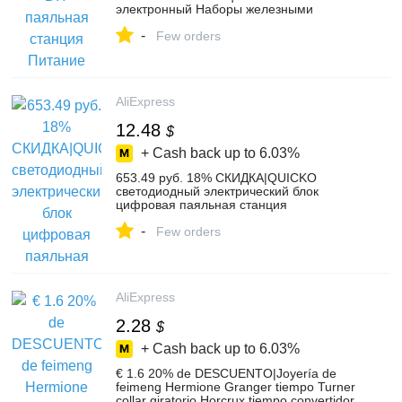
электронный Наборы железными
наконечниками 72 W 24 V 3A
-
переключение AC DC Напряжение
Few orders
конвертер телефон ремонт-in
Электрические паяльники from Орудия
on Aliexpress.com | Alibaba Group
AliExpress
12.48
$
+ Cash back up to
6.03%
653.49 руб. 18% СКИДКА|QUICKO
светодиодный электрический блок
цифровая паяльная станция
Температура контроллер DIY Наборы
-
ВОЗ HAKKO T12 ручка переключатель
Few orders
вибрации-in Электрические паяльники
from Орудия on Aliexpress.com | Alibaba
Group
AliExpress
2.28
$
+ Cash back up to
6.03%
€ 1.6 20% de DESCUENTO|Joyería de
feimeng Hermione Granger tiempo Turner
collar giratorio Horcrux tiempo convertidor