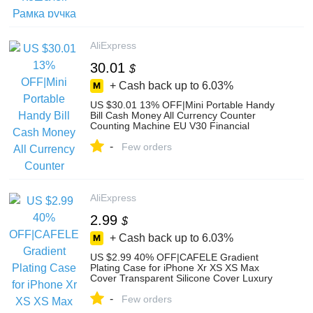
аксессуары для сумок from Багаж и
сумки on Aliexpress.com | Alibaba Group
AliExpress
30.01
$
+ Cash back up to
6.03%
US $30.01 13% OFF|Mini Portable Handy
Bill Cash Money All Currency Counter
Counting Machine EU V30 Financial
Equipment Wholesale-in Money
-
Counter/Detector from Computer & Office
Few orders
on Aliexpress.com | Alibaba Group
AliExpress
2.99
$
+ Cash back up to
6.03%
US $2.99 40% OFF|CAFELE Gradient
Plating Case for iPhone Xr XS XS Max
Cover Transparent Silicone Cover Luxury
Aurora Soft TPU Phone Case-in Fitted
-
Cases from Cellphones &
Few orders
Telecommunications on Aliexpress.com |