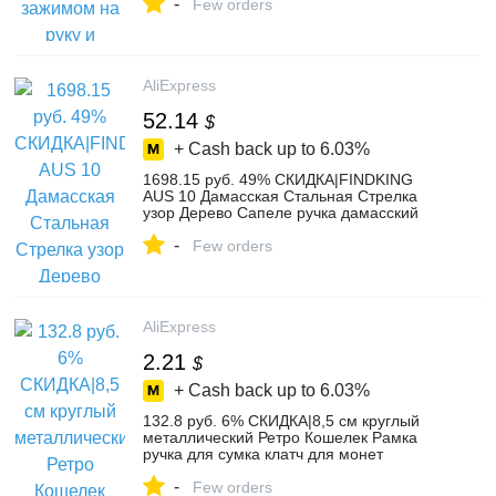
-
зажимы-in Крепления from Товары для
Few orders
дома on Aliexpress.com | Alibaba Group
AliExpress
52.14
$
+ Cash back up to
6.03%
1698.15 руб. 49% СКИДКА|FINDKING
AUS 10 Дамасская Стальная Стрелка
узор Дерево Сапеле ручка дамасский
нож 3,5 дюймов нож для очистки овощей
-
67 слоев фруктов ножи-in Кухонные
Few orders
ножи from Дом и сад on Aliexpress.com |
Alibaba Group
AliExpress
2.21
$
+ Cash back up to
6.03%
132.8 руб. 6% СКИДКА|8,5 см круглый
металлический Ретро Кошелек Рамка
ручка для сумка клатч для монет
Застежка заклепка Античная бронзовая
-
фурнитура сумка аксессуар-in Детали и
Few orders