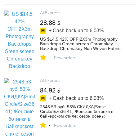
AliExpress
28.88
$
+ Cash back up to
6.03%
US $14.5 42% OFF|2X3m Photography
Backdrops Green screen Chromakey
Backdrop Chromakey Non Woven Fabric
Backgrounds for Photo Studio 7colors-in
-
Background from Consumer Electronics on
Few orders
Aliexpress.com | Alibaba Group
AliExpress
84.92
$
+ Cash back up to
6.03%
2548.53 руб. 53% СКИДКА|Smile
Circle/Size36 41; Женские ботинки в
байкерском стиле; сезон осень;
коллекция 2018 года; модные армейские
-
ботинки на шнуровке с круглым носком;
Few orders
женская обувь-in Ботильоны from Туфли
on Aliexpress.com | Alibaba Group