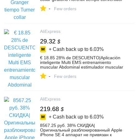
reloj de arena colgante collar para regalos
-
de mujer-in Collares colgantes from
Few orders
Joyería y accesorios on Aliexpress.com |
Alibaba Group
AliExpress
29.32
$
+ Cash back up to
6.03%
€ 18.85 28% de DESCUENTO|Aplicación
inteligente Multi EMS entrenamiento
muscular Abdominal estimulador muscular
electrónico máquina ejercitadora
-
adelgazante corporal Fitness masaje traje-
Few orders
in Ruedas para abdominales from
Deportes y entretenimiento on
Aliexpress.com | Alibaba Group
AliExpress
219.68
$
+ Cash back up to
6.03%
8567.25 руб. 38% СКИДКА|
Оригинальный разблокированный Apple
iPhone SE 4 аппарат не привязан к