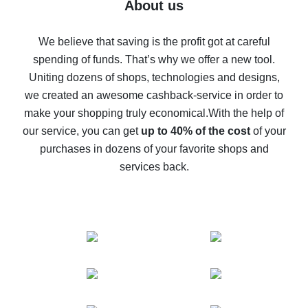
Five ways to get the most cash back on AliExpress
About us
How to get back on AliExpress - easy ways to get cash
back
We believe that saving is the profit got at careful
spending of funds. That’s why we offer a new tool.
10% cash back on AliExpress - the impossible is
possible
Uniting dozens of shops, technologies and designs,
we created an awesome cashback-service in order to
The best cash back on AliExpress - how to find it
make your shopping truly economical.
With the help of
The best cash back service for AliExpress - let's
our service, you can get
up to 40% of the cost
of your
compare offers
purchases in dozens of your favorite shops and
services back.