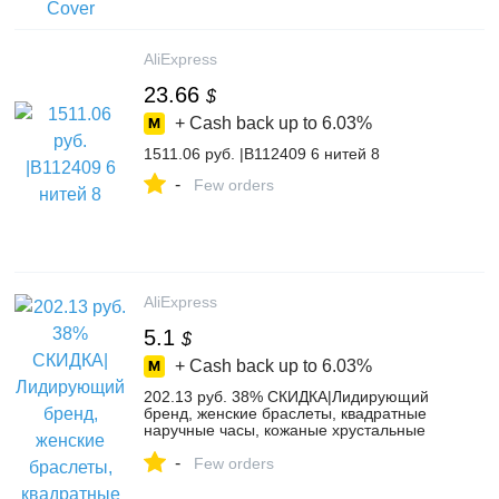
Alibaba Group
AliExpress
23.66
$
+ Cash back up to
6.03%
1511.06 руб. |B112409 6 нитей 8
-
Few orders
AliExpress
5.1
$
+ Cash back up to
6.03%
202.13 руб. 38% СКИДКА|Лидирующий
бренд, женские браслеты, квадратные
наручные часы, кожаные хрустальные
наручные часы, женские платья, женские
-
кварцевые часы, Прямая поставка-in
Few orders
Женские часы from Ручные часы on
Aliexpress.com | Alibaba Group