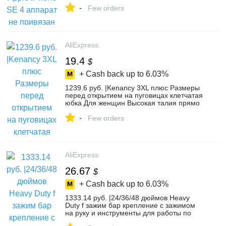
оператору сотовой связи для мобильных
-
телефонов на базе iOS Touch ID чип A9
Few orders
двухъядерный процессор, 2G
Оперативная память 16 GB/64 GB
Встроенная память 4,0
AliExpress
19.4
$
+ Cash back up to
6.03%
1239.6 руб. |Kenancy 3XL плюс Размеры
перед открытием на пуговицах клетчатая
юбка Для женщин Высокая талия прямо
наложения Saia 2 цвета универсальные-
-
in Юбки from Женская одежда on
Few orders
Aliexpress.com | Alibaba Group
AliExpress
26.67
$
+ Cash back up to
6.03%
1333.14 руб. |24/36/48 дюймов Heavy
Duty f зажим бар крепление с зажимом
на руку и инструменты для работы по
дереву древесины зажимное Плотницкий