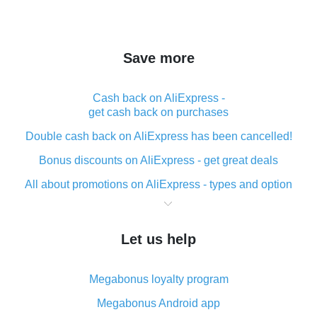
Save more
Cash back on AliExpress -
get cash back on purchases
Double cash back on AliExpress has been cancelled!
Bonus discounts on AliExpress - get great deals
All about promotions on AliExpress - types and option
What is cash back when making purchases on
AliExpress - short and sweet
Let us help
The best place to download cash back for AliExpress
and how to install it
Megabonus loyalty program
What is the AliExpress cash back plugin and what are
its advantages
Megabonus Android app