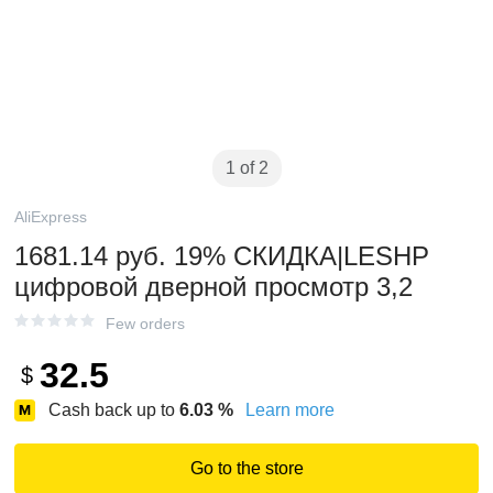
1 of 2
AliExpress
1681.14 руб. 19% СКИДКА|LESHP
цифровой дверной просмотр 3,2
Few orders
32.5
$
Cash back up to
6.03
%
Learn more
Go to the store