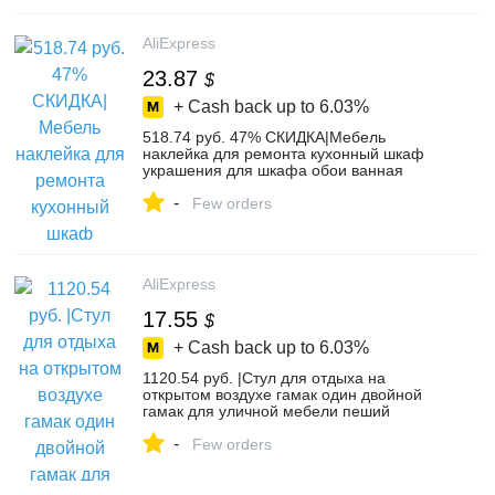
on Aliexpress.com | Alibaba Group
AliExpress
23.87
$
+ Cash back up to
6.03%
518.74 руб. 47% СКИДКА|Мебель
наклейка для ремонта кухонный шкаф
украшения для шкафа обои ванная
комната водонепроницаемый буфет,
-
стол краска стикер на стену-in Обои from
Few orders
Товары для дома on Aliexpress.com |
Alibaba Group
AliExpress
17.55
$
+ Cash back up to
6.03%
1120.54 руб. |Стул для отдыха на
открытом воздухе гамак один двойной
гамак для уличной мебели пеший
Туризм Кемпинг Пикник-in Гамаки from
-
Мебель on Aliexpress.com | Alibaba Group
Few orders