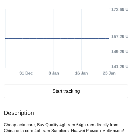
172.69 US
157.29 US
149.29 US
141.29 US
31 Dec
8 Jan
16 Jan
23 Jan
Start tracking
Description
Cheap octa core, Buy Quality 4gb ram 64gb rom directly from
China octa core 4gb ram Suppliers: Huawei P смарт мобильный