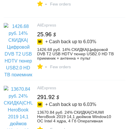
-
Динамик-in Ноутбуки from Компьютер и
Few orders
офис on Aliexpress.com | Alibaba Group
AliExpress
25.96
$
+ Cash back up to
6.03%
1426.68 руб. 14% СКИДКА|Цифровой
DVB T2 USB HDTV тюнер USB2.0 HD ТВ
приемник + антенна + пульт
дистанционного управления Управление
-
для DVB T2, DVB T, DVB C, VHF /UHF
Few orders
диапазона-in TV-тюнер from Бытовая
электроника on Aliexpress.com | Alibaba
Group
AliExpress
291.92
$
+ Cash back up to
6.03%
13670.84 руб. 24% СКИДКА|CHUWI
HeroBook 2019 14,1 дюймов Window10
ОС Intel 4 ядра, 4 Гб Оперативная
память 64 Гб Встроенная память