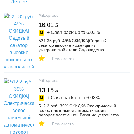
Женская одежда on Aliexpress.com |
Alibaba Group
AliExpress
16.01
$
+ Cash back up to
6.03%
521.35 руб. 49% СКИДКА|Садовый
секатор высокие ножницы из
углеродистой стали Садоводство
растения ножницы секатор для веток
-
Триммер Инструменты-in Инструменты
Few orders
для обрезки from Орудия on
Aliexpress.com | Alibaba Group
AliExpress
13.15
$
+ Cash back up to
6.03%
512.2 руб. 39% СКИДКА|Электрический
волос плетельной автоматический
поворот плетельной Вязание устройства
волос плетельной машина плетение
-
прическа Кабельо укладки волос
Few orders
инструмент-in Принадлежности для
личной гигиены from Техника для дома