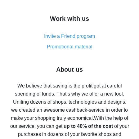
overview
How to get cash back on AliExpress - overview of
Work with us
simple methods
Cash back on AliExpress - customer reviews
Invite a Friend program
8% cash back on AliExpress - saving real money is a
real thing
Promotional material
7% cash back on AliExpress - save on purchases
Five ways to get the most cash back on AliExpress
About us
How to get back on AliExpress - easy ways to get cash
back
We believe that saving is the profit got at careful
spending of funds. That’s why we offer a new tool.
10% cash back on AliExpress - the impossible is
possible
Uniting dozens of shops, technologies and designs,
we created an awesome cashback-service in order to
The best cash back on AliExpress - how to find it
make your shopping truly economical.
With the help of
The best cash back service for AliExpress - let's
our service, you can get
up to 40% of the cost
of your
compare offers
purchases in dozens of your favorite shops and