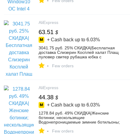
-
ноутбука 38Wh мини HDMI M.2
Few orders
расширения-in Ноутбуки from Компьютер
и офис on Aliexpress.com | Alibaba Group
AliExpress
63.51
$
+ Cash back up to
6.03%
3041.75 руб. 25% СКИДКА|Бесплатная
доставка Слизерин Косплей халат Плащ
пуловер свитер рубашка юбка с
галстуком значок шарф для Харри
-
Поттер косплэй-in Костюмы из фильмов
Few orders
и ТВ from Новый и особенный в
использовании on Aliexpress.com |
Alibaba Group
AliExpress
44.38
$
+ Cash back up to
6.03%
1278.84 руб. 49% СКИДКА|Женские
ботинки; нескользящие
Водонепроницаемые зимние ботильоны;
женская зимняя обувь на платформе с
-
толстым мехом; botas mujer-in Теплые
Few orders