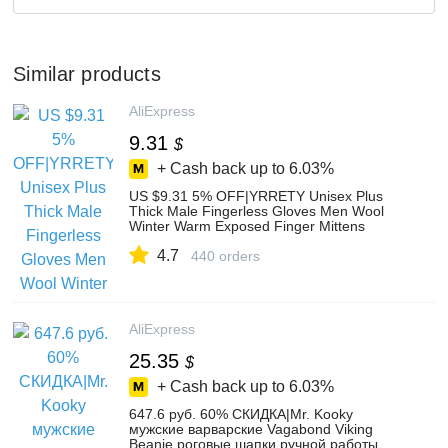
Similar products
AliExpress
9.31
$
+ Cash back up to
6.03%
US $9.31 5% OFF|YRRETY Unisex Plus
Thick Male Fingerless Gloves Men Wool
Winter Warm Exposed Finger Mittens
Knitted Warm Flip Half Finger Gloves-in
4.7
Men's Gloves from Apparel Accessories on
440 orders
Aliexpress.com | Alibaba Group
AliExpress
25.35
$
+ Cash back up to
6.03%
647.6 руб. 60% СКИДКА|Mr. Kooky
мужские варварские Vagabond Viking
Beanie роговые шапки ручной работы