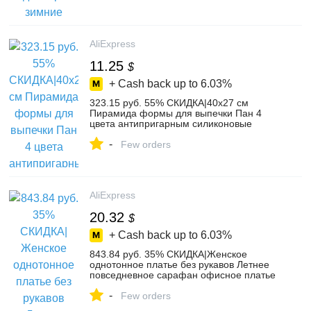
сапоги from Туфли on Aliexpress.com |
Alibaba Group
AliExpress
11.25
$
+ Cash back up to
6.03%
323.15 руб. 55% СКИДКА|40x27 см
Пирамида формы для выпечки Пан 4
цвета антипригарным силиконовые
коврики для выпечки колодки формы
-
пособия по кулинарии коврики духовой
Few orders
коврик для выпечки простыни кухня ин-in
Инструменты кондитерские и для
выпечки from Дом и сад on
Aliexpress.com | Alibaba Group
AliExpress
20.32
$
+ Cash back up to
6.03%
843.84 руб. 35% СКИДКА|Женское
однотонное платье без рукавов Летнее
повседневное сарафан офисное платье
vestidos de fiesta плюс размер
-
ТРАПЕЦИЕВИДНОЕ пляжное платье для
Few orders
отдыха и вечерние Халат-in Платья from