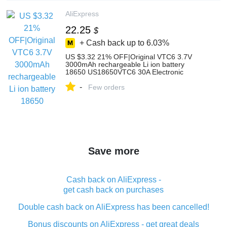
AliExpress
22.25
$
+ Cash back up to
6.03%
US $3.32 21% OFF|Original VTC6 3.7V
3000mAh rechargeable Li ion battery
18650 US18650VTC6 30A Electronic
cigarette toys tools flashligh-in
-
Replacement Batteries from Consumer
Few orders
Electronics on Aliexpress.com | Alibaba
Group
Save more
Cash back on AliExpress -
get cash back on purchases
Double cash back on AliExpress has been cancelled!
Bonus discounts on AliExpress - get great deals