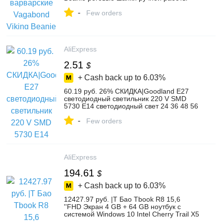
зимние теплые модные подарки на день
-
рождения забавные кляп шапка на
Few orders
Хэллоуин-in Мужская Skullies & шапочки
from Аксессуары для одежды on
Aliexpress.com | Alibaba Group
AliExpress
2.51
$
+ Cash back up to
6.03%
60.19 руб. 26% СКИДКА|Goodland E27
светодиодный светильник 220 V SMD
5730 E14 светодиодный свет 24 36 48 56
69 72 светодиодные лампы «Кукуруза»
-
лампы, люстры для светодиодное
Few orders
освещение для дома лампы-in
Светодиодные лампы и трубки from
Лампы и освещение on Aliexpress.com |
Alibaba Group
AliExpress
194.61
$
+ Cash back up to
6.03%
12427.97 руб. |T Бао Tbook R8 15,6
''FHD Экран 4 GB + 64 GB ноутбук с
системой Windows 10 Intel Cherry Trail X5
Z8350 4 ядра Тетрадь W/HDMI Двойной