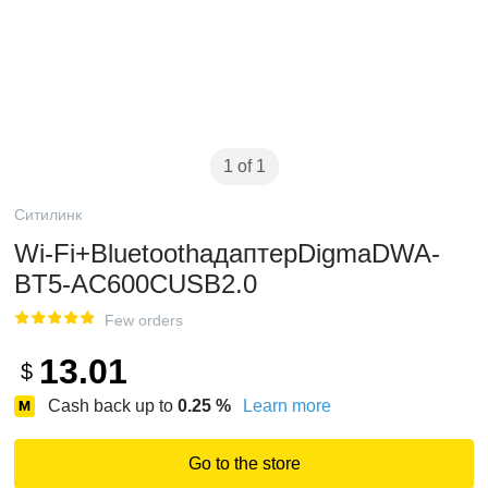
1 of 1
Ситилинк
Wi-Fi+BluetoothадаптерDigmaDWA-
BT5-AC600CUSB2.0
Few orders
13.01
$
Cash back up to
0.25
%
Learn more
Go to the store