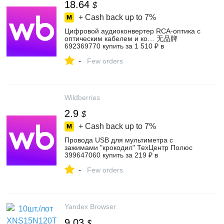
18.64
$
+ Cash back up to
7%
Цифровой аудиоконвертер RCA-оптика с
оптическим кабелем и ко… 无品牌
692369770 купить за 1 510 ₽ в
интернет‑магазине Wildberries
-
Few orders
Wildberries
2.9
$
+ Cash back up to
7%
Провода USB для мультиметра с
зажимами "крокодил" ТехЦентр Полюс
399647060 купить за 219 ₽ в
интернет‑магазине Wildberries
-
Few orders
Yandex Browser
9.03
$