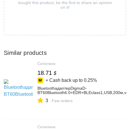
bought this product, be the first to share an opinion
on it!
Similar products
Ситилинк
18.71
$
+ Cash back up to
0.25%
BluetoothадаптерDigmaD-
BT60Bluetooth6.0+EDR+BLEclass1,USB,200м,че
3
Few orders
Ситилинк