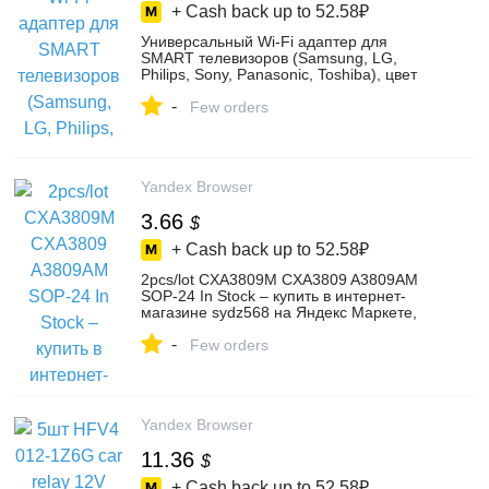
+ Cash back up to
52.58₽
Универсальный Wi-Fi адаптер для
SMART телевизоров (Samsung, LG,
Philips, Sony, Panasonic, Toshiba), цвет
черный – купить в интернет-магазине ТВ
-
Кронштейн на Яндекс Маркете,
Few orders
102314205988
Yandex Browser
3.66
$
+ Cash back up to
52.58₽
2pcs/lot CXA3809M CXA3809 A3809AM
SOP-24 In Stock – купить в интернет-
магазине sydz568 на Яндекс Маркете,
4316471283
-
Few orders
Yandex Browser
11.36
$
+ Cash back up to
52.58₽