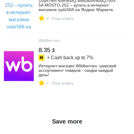
10шт./лот 65R900Q MMD65R900Q700V
5A MOSTO-252 – купить в интернет-
магазине sydz568 на Яндекс Маркете,
4383027424
-
Few orders
Wildberries
8.35
$
+ Cash back up to
7%
Интернет‑магазин Wildberries: широкий
ассортимент товаров - скидки каждый
день!
-
Few orders
Save more