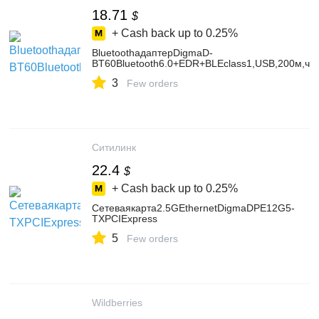
18.71
$
+ Cash back up to
0.25%
BluetoothадаптерDigmaD-
BT60Bluetooth6.0+EDR+BLEclass1,USB,200м,че
3
Few orders
Ситилинк
22.4
$
+ Cash back up to
0.25%
Сетеваякарта2.5GEthernetDigmaDPE12G5-
TXPCIExpress
5
Few orders
Wildberries