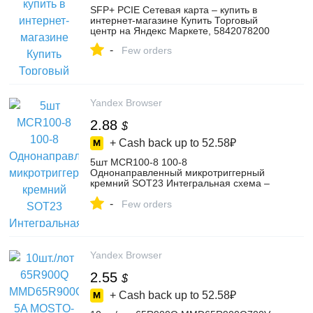
SFP+ PCIE Сетевая карта – купить в
интернет-магазине Купить Торговый
центр на Яндекс Маркете, 5842078200
-
Few orders
Yandex Browser
2.88
$
+ Cash back up to
52.58₽
5шт MCR100-8 100-8
Однонаправленный микротриггерный
кремний SOT23 Интегральная схема –
купить в интернет-магазине sydz568 на
-
Яндекс Маркете, 4729890845
Few orders
Yandex Browser
2.55
$
+ Cash back up to
52.58₽