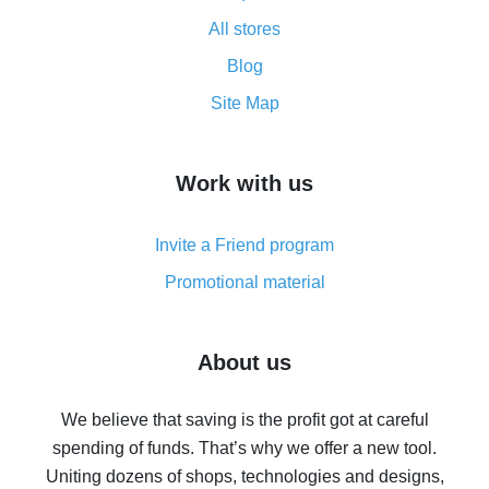
All about how cash back works on AliExpress
All stores
Cash back promo code from AliExpress - how it works
and what it does
Blog
How to get the most cash back on AliExpress -
Site Map
overview
How to get cash back on AliExpress - overview of
Work with us
simple methods
Cash back on AliExpress - customer reviews
Invite a Friend program
8% cash back on AliExpress - saving real money is a
real thing
Promotional material
7% cash back on AliExpress - save on purchases
Five ways to get the most cash back on AliExpress
About us
How to get back on AliExpress - easy ways to get cash
back
We believe that saving is the profit got at careful
spending of funds. That’s why we offer a new tool.
10% cash back on AliExpress - the impossible is
possible
Uniting dozens of shops, technologies and designs,