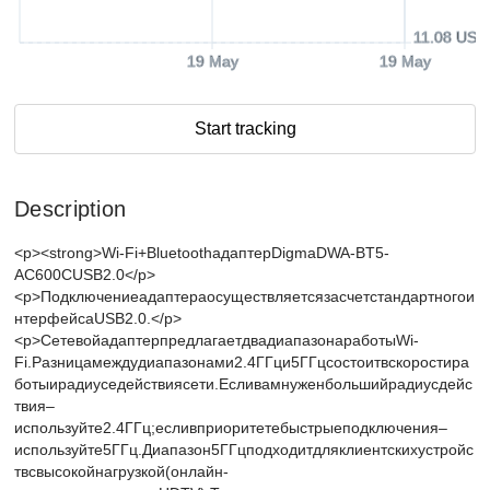
11.08 USD
19 May
19 May
Start tracking
Description
<p><strong>Wi-Fi+BluetoothадаптерDigmaDWA-BT5-
AC600CUSB2.0</p>
<p>Подключениеадаптераосуществляетсязасчетстандартногои
нтерфейсаUSB2.0.</p>
<p>СетевойадаптерпредлагаетдвадиапазонаработыWi-
Fi.Разницамеждудиапазонами2.4ГГци5ГГцсостоитвскоростира
ботыирадиуседействиясети.Есливамнуженбольшийрадиусдейс
твия–
используйте2.4ГГц;есливприоритетебыстрыеподключения–
используйте5ГГц.Диапазон5ГГцподходитдляклиентскихустройс
твсвысокойнагрузкой(онлайн-