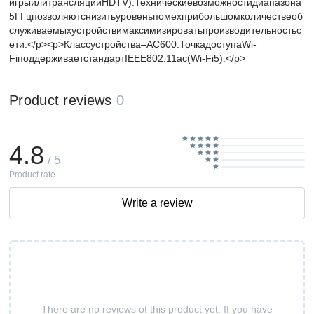
игрыилитрансляцииHDTV).Техническиевозможностидиапазона
5ГГцпозволяютснизитьуровеньпомехприбольшомколичествеоб
служиваемыхустройствимаксимизироватьпроизводительностьс
ети.</p><p>Классустройства–AC600.ТочкадоступаWi-
FiподдерживаетстандартIEEE802.11ac(Wi-Fi5).</p>
Product reviews
0
4.8
/ 5
Product rate
Write a review
There are no reviews of this product yet. If you have