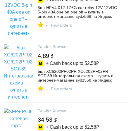
5шт HFV4 012-1Z6G car relay 12V 12VDC
5-pin 40A one on one off – купить в
интернет-магазине sydz568 на Яндекс
Маркете, 4741091523
-
Few orders
Yandex Browser
4.89
$
+ Cash back up to
52.58₽
5шт XC6202PF02PR XC6202PF02PR
SOT-89 Интегральная схема – купить в
интернет-магазине sydz568 на Яндекс
Маркете, 4729884875
-
Few orders
Yandex Browser
34.53
$
+ Cash back up to
52.58₽