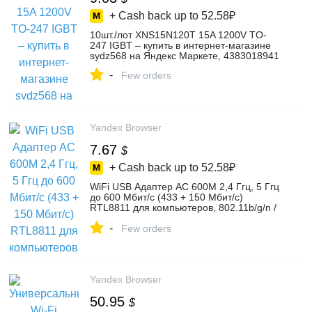
+ Cash back up to
52.58₽
10шт./лот XNS15N120T 15A 1200V TO-
247 IGBT – купить в интернет-магазине
sydz568 на Яндекс Маркете, 4383018941
-
Few orders
Yandex Browser
7.67
$
+ Cash back up to
52.58₽
WiFi USB Адаптер AC 600M 2,4 Ггц, 5 Ггц
до 600 Мбит/с (433 + 150 Мбит/с)
RTL8811 для компьютеров, 802.11b/g/n /
Вайфай адаптер для ПК, Беспроводной
-
приемник для компьютера, цвет черный
Few orders
– купить в интернет-магазине VOKTRA
на Яндекс Маркете, 103121910656
Yandex Browser
50.95
$