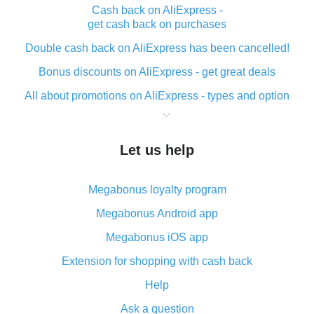
Cash back on AliExpress -
get cash back on purchases
Double cash back on AliExpress has been cancelled!
Bonus discounts on AliExpress - get great deals
All about promotions on AliExpress - types and option
What is cash back when making purchases on
AliExpress - short and sweet
Let us help
The best place to download cash back for AliExpress
and how to install it
Megabonus loyalty program
What is the AliExpress cash back plugin and what are
its advantages
Megabonus Android app
Cash back from the AliExpress mobile app -
Megabonus iOS app
advantages of the plugin
Extension for shopping with cash back
Double cash back on AliExpress has been cancelled!
Help
How to use cash back on AliExpress - short manual
Ask a question