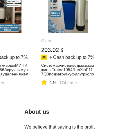
Ozon
203.02
$
back up to
7%
+ Cash back up to
7%
сткиводыМИНИ
Системаочисткиводыизсква
56Асручнымуп
жиныFrotec1054RunXinF11
ляудаленияжел
7Q3подзагрузкуфильтрколо
а,сероводород
нноготипа,умягчительводы
4.9
горазмера
ers
длядома
174 order
About us
We believe that saving is the profit