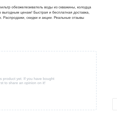
фильтр обезжелезиватель воды из скважины, колодца
о выгодным ценам! Быстрая и бесплатная доставка,
к. Распродажи, скидки и акции. Реальные отзывы
is product yet. If you have bought
rst to share an opinion on it!