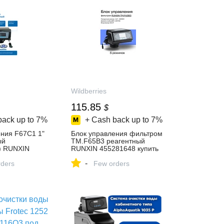
Wildberries
115.85
$
back up to
7%
+ Cash back up to
7%
ения F67C1 1"
Блок управления фильтром
ый
TM.F65B3 реагентный
) RUNXIN
RUNXIN 455281648 купить
пить за 8 711
за 10 048 ₽ в
-
‑магазине
ders
интернет‑магазине
Few orders
Wildberries