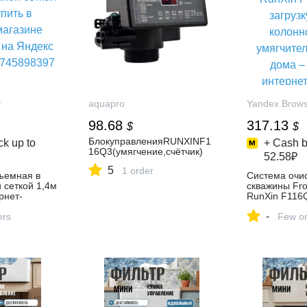
r
aquapro
Yandex Brow
98.68
317.13
$
$
БлокуправленияRUNXINF1
k up to
+ Cash b
16Q3(умягчение,счётчик)
52.58₽
5
1 order
ъемная в
Система очис
 сеткой 1,4м
скважины Fro
рнет-
RunXin F116
cmarket на
загрузку фил
-
е,
ers
типа, умягчи
Few or
дома – купит
магазине И
на Яндекс Ма
10200866296