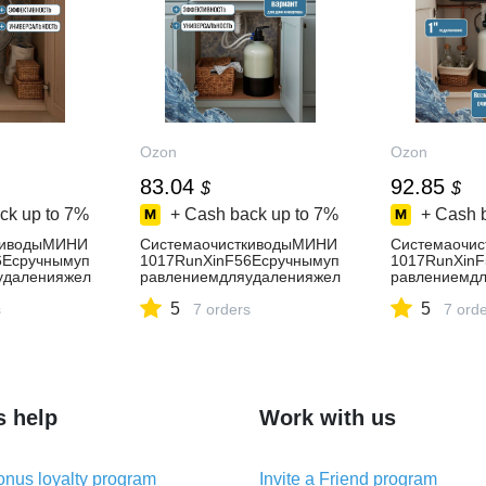
Ozon
Ozon
83.04
92.85
$
$
ck up to
7%
+ Cash back up to
7%
+ Cash 
киводыМИНИ
СистемаочисткиводыМИНИ
Системаочи
6Есручнымуп
1017RunXinF56Есручнымуп
1017RunXinF
удаленияжел
равлениемдляудаленияжел
равлениемд
сероводород
еза,марганца,сероводород
еза,марганц
5
5
размера
s
а,компактногоразмера
7 orders
а,компактно
7 ord
s help
Work with us
nus loyalty program
Invite a Friend program