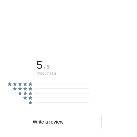
5
/ 5
Product rate
Write a review