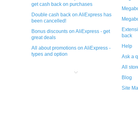
get cash back on purchases
Megabo
Double cash back on AliExpress has
Megabo
been cancelled!
Extensi
Bonus discounts on AliExpress - get
back
great deals
Help
All about promotions on AliExpress -
types and option
Ask a q
What is cash back when making
All stor
purchases on AliExpress - short and
sweet
Blog
The best place to download cash
Site M
back for AliExpress and how to
install it
What is the AliExpress cash back
plugin and what are its advantages
Cash back from the AliExpress
mobile app - advantages of the