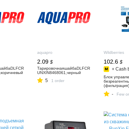
aquapro
Wildberries
2.09
102.6
$
$
шайбаDLFCR
ТарировочнаяшайбаDLFCR
+ Cash 
,коричневый
UNXIN8468061,черный
Блок управл
5
1 order
безреагентн
(фильтрация
866861274 ку
-
₽ в интернет
Few or
Wildberries