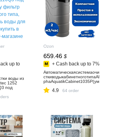
ser
Ozon
659.46
$
ack up to
+ Cash back up to
7%
Автоматическаясистемаочи
сткиводыкабинетноготипаAl
тки воды из
phaAquatikCabinet1035P(ум
tec 1252
ягчение,удалениежелеза,м
Q3 под
4.9
арганцаидр.)
64 order
ьтр колонного
тель воды для
ders
ь в интернет-
НТЕРХИМ КОМ
ркете,
7