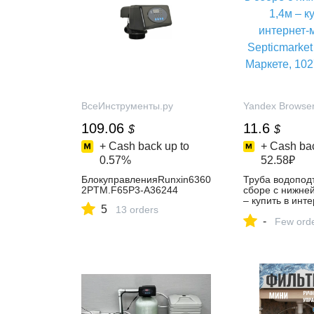
ВсеИнструменты.ру
Yandex Browse
109.06
11.6
$
$
+ Cash back up to
+ Cash bac
0.57%
52.58₽
БлокуправленияRunxin6360
Труба водопод
2PTM.F65P3-A36244
сборе с нижней
– купить в инте
5
13 orders
магазине Septi
-
Яндекс Маркет
Few ord
102745898397