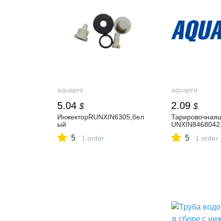
aquapro
aquapro
5.04
2.09
$
$
ИнжекторRUNXIN6305,бел
Тарировочная
ый
UNXIN8468042
5
5
1 order
1 order