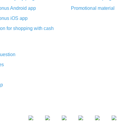
nus Android app
Promotional material
nus iOS app
on for shopping with cash
uestion
es
ap