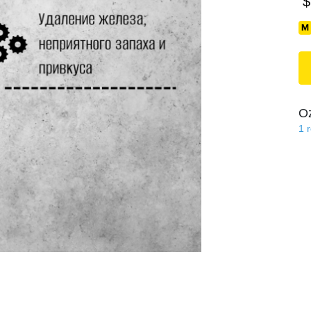
$
O
1