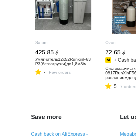
Satom
Ozon
425.85
72.65
$
$
Умягчитель12х52RunxinF63
+ Cash ba
P3(беззагрузки)до1,8м3/ч
Системаочист
-
Few orders
0817RunXinF5
равлениемдля
еза,марганца,
5
а,компактного
7 order
Save more
Let u
Cash back on AliExpress -
Megabo