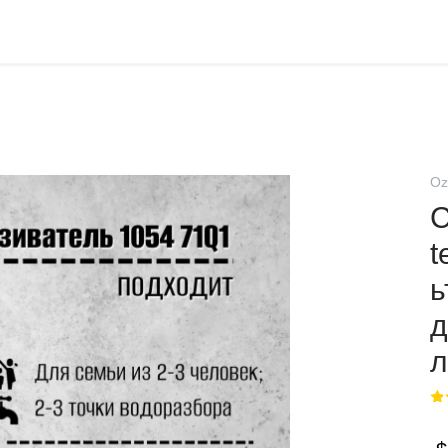
Oz
С
t
ь
д
л