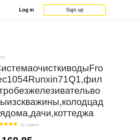
Log in
Sign up
on
истемаочисткиводыFro
ec1054Runxin71Q1,фил
тробезжелезивательво
ыизскважины,колодцад
ядома,дачи,коттеджа
11 orders