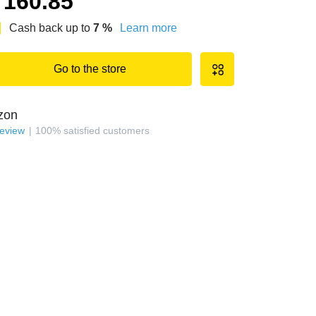
160.85
Cash back up to
7
%
Learn more
Go to the store
zon
review
100
%
satisfied customers