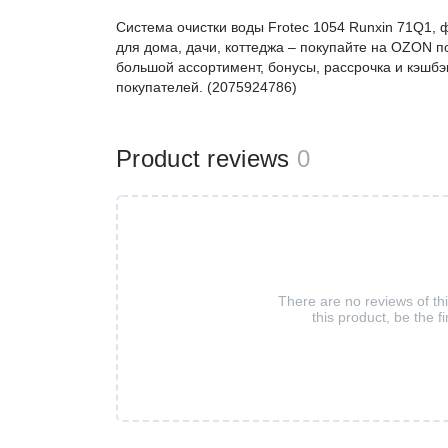
Система очистки воды Frotec 1054 Runxin 71Q1, 
для дома, дачи, коттеджа – покупайте на OZON п
большой ассортимент, бонусы, рассрочка и кэшбэ
покупателей. (2075924786)
Product reviews
0
There are no reviews of th
this product, be the fi