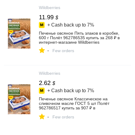
Wildberries
11.99
$
+ Cash back up to
7%
Печенье овсяное Пять злаков в коробке,
600 г Полёт 962786535 купить за 268 ₽ в
интернет‑магазине Wildberries
-
Few orders
Wildberries
2.62
$
+ Cash back up to
7%
Печенье овсяное Классическое на
сливочном масле ГОСТ 5 шт Полёт
962786517 купить за 907 ₽ в
интернет‑магазине Wildberries
-
Few orders