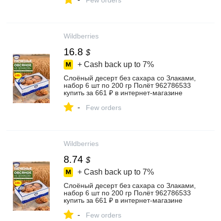
Few orders
Wildberries
16.8
$
+ Cash back up to
7%
Слоёный десерт без сахара со Злаками,
набор 6 шт по 200 гр Полёт 962786533
купить за 661 ₽ в интернет‑магазине
Wildberries
-
Few orders
Wildberries
8.74
$
+ Cash back up to
7%
Слоёный десерт без сахара со Злаками,
набор 6 шт по 200 гр Полёт 962786533
купить за 661 ₽ в интернет‑магазине
Wildberries
-
Few orders