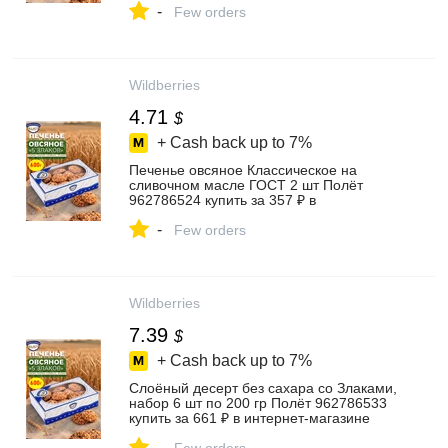
-
Few orders
Wildberries
4.71
$
+ Cash back up to
7%
Печенье овсяное Классическое на
сливочном масле ГОСТ 2 шт Полёт
962786524 купить за 357 ₽ в
интернет‑магазине Wildberries
-
Few orders
Wildberries
7.39
$
+ Cash back up to
7%
Слоёный десерт без сахара со Злаками,
набор 6 шт по 200 гр Полёт 962786533
купить за 661 ₽ в интернет‑магазине
Wildberries
-