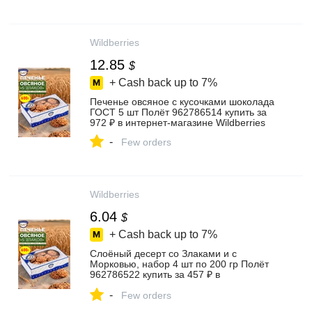
Wildberries
12.85
$
+ Cash back up to
7%
Печенье овсяное с кусочками шоколада
ГОСТ 5 шт Полёт 962786514 купить за
972 ₽ в интернет‑магазине Wildberries
-
Few orders
Wildberries
6.04
$
+ Cash back up to
7%
Слоёный десерт со Злаками и с
Морковью, набор 4 шт по 200 гр Полёт
962786522 купить за 457 ₽ в
интернет‑магазине Wildberries
-
Few orders