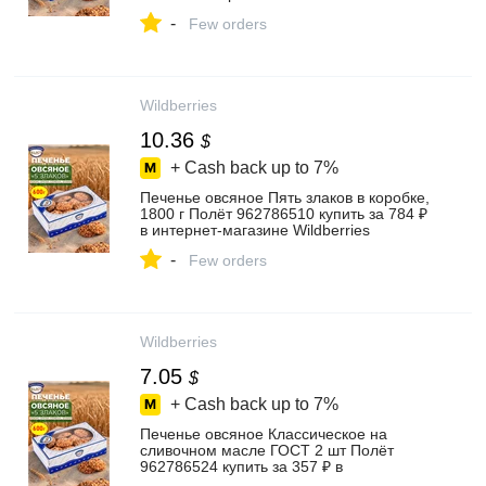
-
Few orders
Wildberries
10.36
$
+ Cash back up to
7%
Печенье овсяное Пять злаков в коробке,
1800 г Полёт 962786510 купить за 784 ₽
в интернет‑магазине Wildberries
-
Few orders
Wildberries
7.05
$
+ Cash back up to
7%
Печенье овсяное Классическое на
сливочном масле ГОСТ 2 шт Полёт
962786524 купить за 357 ₽ в
интернет‑магазине Wildberries