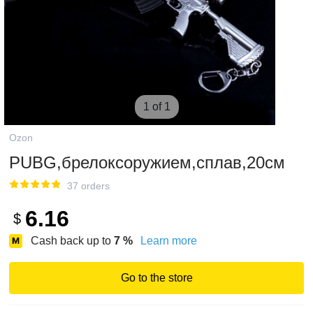
1 of 1
Ozon
PUBG,брелоксоружием,сплав,20см
37 orders
6.16
$
Cash back up to
7
%
Learn more
Go to the store