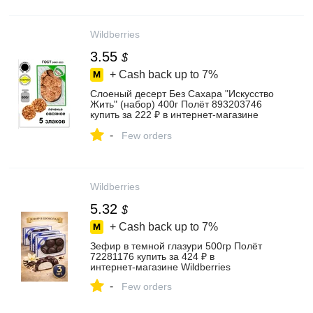
Wildberries
3.55
$
+ Cash back up to
7%
Слоеный десерт Без Сахара "Искусство
Жить" (набор) 400г Полёт 893203746
купить за 222 ₽ в интернет‑магазине
Wildberries
-
Few orders
Wildberries
5.32
$
+ Cash back up to
7%
Зефир в темной глазури 500гр Полёт
72281176 купить за 424 ₽ в
интернет‑магазине Wildberries
-
Few orders