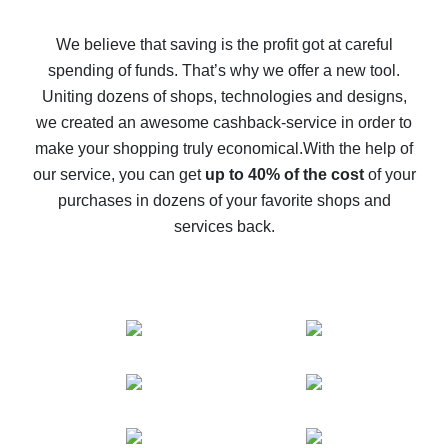
How to get back on AliExpress - easy ways to get cash
back
We believe that saving is the profit got at careful
spending of funds. That’s why we offer a new tool.
10% cash back on AliExpress - the impossible is
possible
Uniting dozens of shops, technologies and designs,
we created an awesome cashback-service in order to
The best cash back on AliExpress - how to find it
make your shopping truly economical.
With the help of
The best cash back service for AliExpress - let's
our service, you can get
up to 40% of the cost
of your
compare offers
purchases in dozens of your favorite shops and
services back.