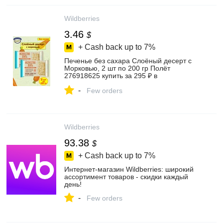
Wildberries
3.46
$
+ Cash back up to
7%
Печенье без сахара Слоёный десерт с
Морковью, 2 шт по 200 гр Полёт
276918625 купить за 295 ₽ в
интернет‑магазине Wildberries
-
Few orders
Wildberries
93.38
$
+ Cash back up to
7%
Интернет‑магазин Wildberries: широкий
ассортимент товаров - скидки каждый
день!
-
Few orders