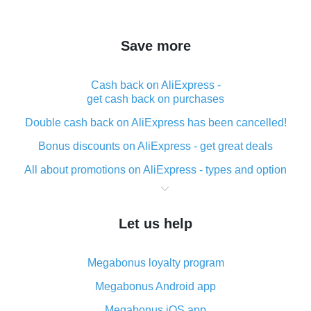
Save more
Cash back on AliExpress -
get cash back on purchases
Double cash back on AliExpress has been cancelled!
Bonus discounts on AliExpress - get great deals
All about promotions on AliExpress - types and option
What is cash back when making purchases on
AliExpress - short and sweet
Let us help
The best place to download cash back for AliExpress
and how to install it
Megabonus loyalty program
What is the AliExpress cash back plugin and what are
its advantages
Megabonus Android app
Cash back from the AliExpress mobile app -
Megabonus iOS app