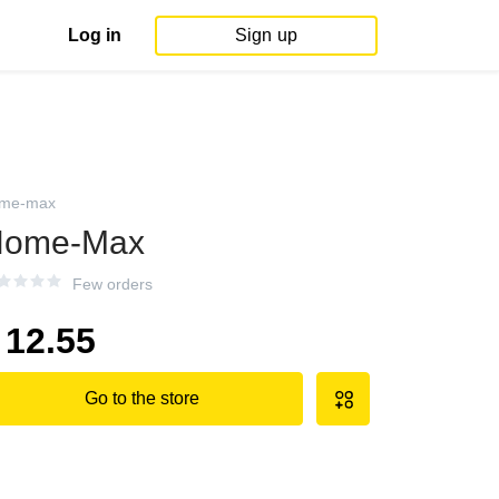
Log in
Sign up
me-max
Home-Max
Few orders
12.55
Go to the store