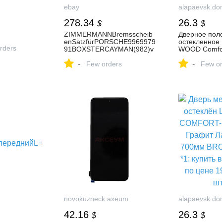
ebay
alapaevsk.do
278.34
26.3
$
$
ZIMMERMANNBremsscheib
Дверное пол
enSatzfürPORSCHE9969979
остекленное
rders
91BOXSTERCAYMAN(982)v
WOOD Comfor
orne
2000х700х36
-
-
Few orders
пломбир 3D: 
Few or
Алапаевске п
рублей/штука
novokuzneck.axeum
alapaevsk.do
42.16
26.3
$
$