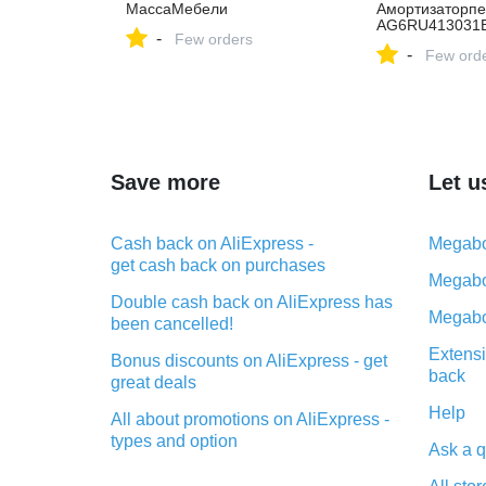
МассаМебели
Амортизаторп
AG6RU413031
-
Few orders
-
Few ord
Save more
Let u
Cash back on AliExpress -
Megabo
get cash back on purchases
Megabo
Double cash back on AliExpress has
Megabo
been cancelled!
Extensi
Bonus discounts on AliExpress - get
back
great deals
Help
All about promotions on AliExpress -
types and option
Ask a q
What is cash back when making