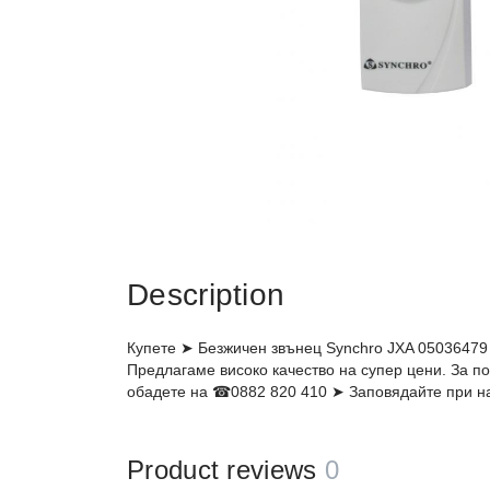
Description
Купете ➤ Безжичен звънец Synchro JXA 05036479
Предлагаме високо качество на супер цени. За п
обадете на ☎0882 820 410 ➤ Заповядайте при н
Product reviews
0