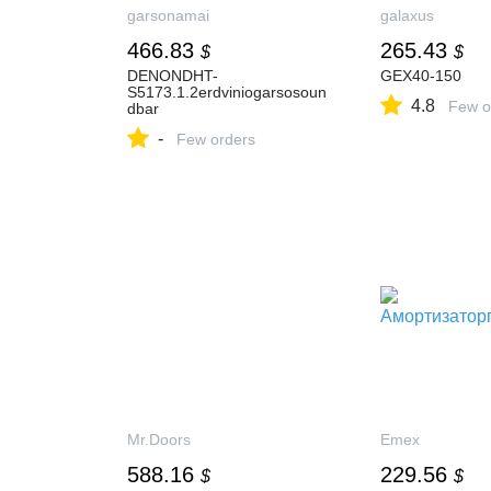
garsonamai
galaxus
466.83
265.43
$
$
DENONDHT-
GEX40-150
S5173.1.2erdviniogarsosoun
4.8
Few o
dbar
-
Few orders
Mr.Doors
Emex
588.16
229.56
$
$