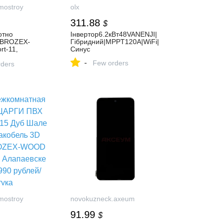
mostroy
olx
311.88
$
отно
Інвертор6.2кВт48VANENJI|
 BROZEX-
Гібридний|MPPT120A|WiFi|
t-11,
Синус
 мм, дуб
-
Few orders
купить в
ders
о цене 1990
mostroy
novokuzneck.axeum
91.99
$