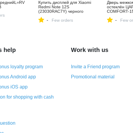
ереднийL=RV
Купить дисплей для Xiaomi
Дверь межко
B
Redmi Note 12S
остеклён ЦА
(23030RAC7Y) черного
COMFORT-15
ers
цвета в Новокузнецке
Графит Лако
-
-
Few orders
BROZEX-WOOD
Few or
Алапаевске п
рублей/штука
s help
Work with us
nus loyalty program
Invite a Friend program
nus Android app
Promotional material
nus iOS app
on for shopping with cash
uestion