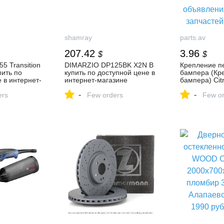
shamray
parts.av
207.42
3.96
$
$
5 Transition
DIMARZIO DP125BK X2N B
Крепление п
пить по
купить по доступной цене в
бампера (Кр
 в интернет-
интернет-магазине
бампера) Cit
ray,
Shamray, звукосниматель
Picasso I (20
-
-
ь для
ers
баритон, 4-струнный,
Few orders
купить автоз
Few or
 хамбакер,
чёрный
объявления 
запчастей К
переднего б