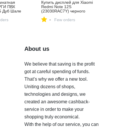
мнатная
Купить дисплей для Xiaomi
РГИ ПВХ
Redmi Note 12S
 Дуб Шале
(23030RAC7Y) черного
бель 3D 700мм
цвета в Новокузнецке
-
 *1: купить в
ders
Few orders
о цене 1990
About us
We believe that saving is the profit
got at careful spending of funds.
That’s why we offer a new tool.
Uniting dozens of shops,
technologies and designs, we
created an awesome cashback-
service in order to make your
shopping truly economical.
With the help of our service, you can