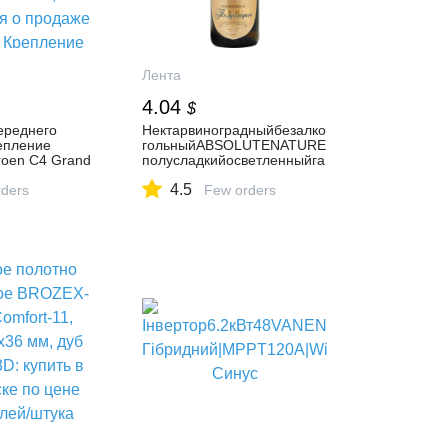
Лента
4.04
$
ереднего
Нектарвиноградныйбезалко
епление
гольныйABSOLUTENATURE
roen C4 Grand
полусладкийосветленныйга
06 - 2013)
зированный,0.75л
4.5
апчасти,
ders
Few orders
о продаже
репление
ампера