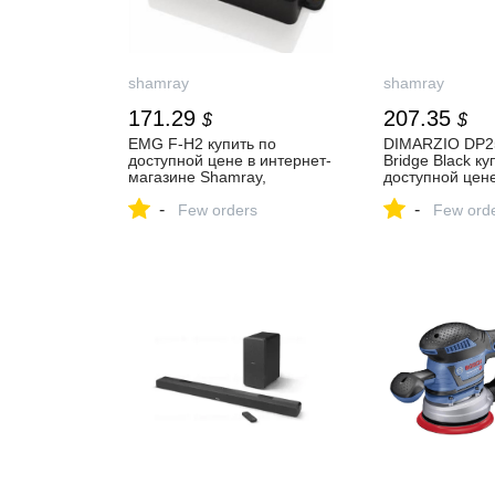
shamray
shamray
171.29
207.35
$
$
EMG F-H2 купить по
DIMARZIO DP25
доступной цене в интернет-
Bridge Black ку
магазине Shamray,
доступной цене
керамический «хот-род»
магазине Sham
-
-
модель обладает ударным
Few orders
звукоснимател
Few ord
эффектом и эффектом
электрогитары,
атаки, вместе с
чёрный
дополнительной
способностью более
четкого звука, модель для
floyd rose