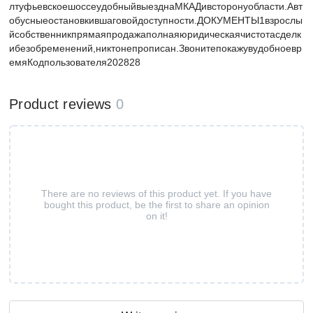
лтуфьевскоешоссеудобныйвыезднаМКАДивсторонуобласти.Авт
обусныеостановкившаговойдоступности.ДОКУМЕНТЫ1взрослы
йсобственникпрямаяпродажаполнаяюридическаячистотасделк
ибезобременений,никтонепрописан.Звонитепокажувудобноевр
емяКодпользователя202828
Product reviews
0
There are no reviews of this product yet. If you have
bought this product, be the first to share an opinion
on it!