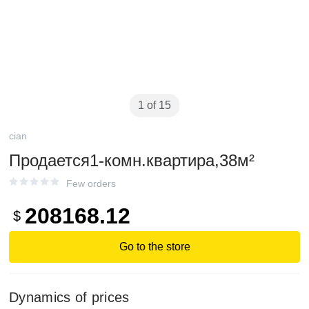
1 of 15
cian
Продается1-комн.квартира,38м²
Few orders
208168.12
$
Go to the store
Dynamics of prices