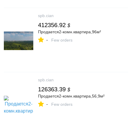
spb.cian
412356.92
$
Продается2-комн.квартира,96м²
-
Few orders
spb.cian
126363.39
$
Продается2-комн.квартира,56,9м²
-
Few orders