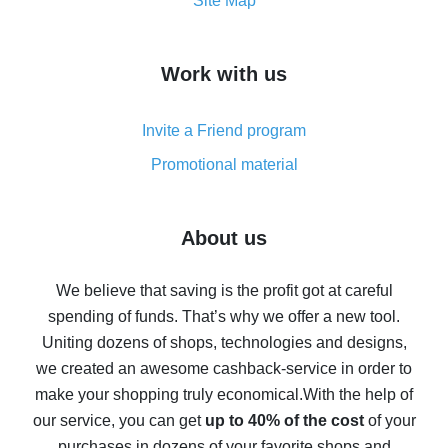
How to get the most cash back on AliExpress -
Site Map
overview
How to get cash back on AliExpress - overview of
Work with us
simple methods
Cash back on AliExpress - customer reviews
Invite a Friend program
8% cash back on AliExpress - saving real money is a
real thing
Promotional material
7% cash back on AliExpress - save on purchases
Five ways to get the most cash back on AliExpress
About us
How to get back on AliExpress - easy ways to get cash
back
We believe that saving is the profit got at careful
spending of funds. That’s why we offer a new tool.
10% cash back on AliExpress - the impossible is
possible
Uniting dozens of shops, technologies and designs,
we created an awesome cashback-service in order to
The best cash back on AliExpress - how to find it
make your shopping truly economical.
With the help of
The best cash back service for AliExpress - let's
our service, you can get
up to 40% of the cost
of your
compare offers
purchases in dozens of your favorite shops and