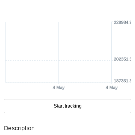
228984.93
202351.31
187351.31
4 May
4 May
Start tracking
Description