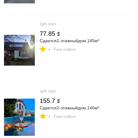
spb.cian
77.85
$
Сдается2-этажныйдом,145м²
-
Few orders
spb.cian
155.7
$
Сдается2-этажныйдом,140м²
-
Few orders