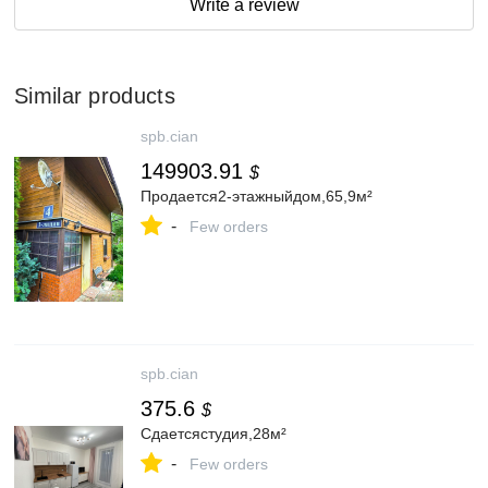
Write a review
Similar products
spb.cian
149903.91
$
Продается2-этажныйдом,65,9м²
-
Few orders
spb.cian
375.6
$
Сдаетсястудия,28м²
-
Few orders