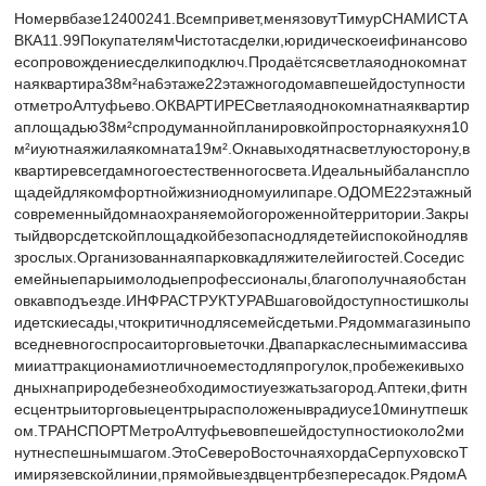
Номервбазе12400241.Всемпривет,менязовутТимурСНАМИСТА
ВКА11.99ПокупателямЧистотасделки,юридическоеифинансово
есопровождениесделкиподключ.Продаётсясветлаяоднокомнат
наяквартира38м²на6этаже22этажногодомавпешейдоступности
отметроАлтуфьево.ОКВАРТИРЕСветлаяоднокомнатнаяквартир
аплощадью38м²спродуманнойпланировкойпросторнаякухня10
м²иуютнаяжилаякомната19м².Окнавыходятнасветлуюсторону,в
квартиревсегдамногоестественногосвета.Идеальныйбаланспло
щадейдлякомфортнойжизниодномуилипаре.ОДОМЕ22этажный
современныйдомнаохраняемойогороженнойтерритории.Закры
тыйдворсдетскойплощадкойбезопаснодлядетейиспокойнодляв
зрослых.Организованнаяпарковкадляжителейигостей.Соседис
емейныепарыимолодыепрофессионалы,благополучнаяобстан
овкавподъезде.ИНФРАСТРУКТУРАВшаговойдоступностишколы
идетскиесады,чтокритичнодлясемейсдетьми.Рядоммагазиныпо
вседневногоспросаиторговыеточки.Двапаркаслеснымимассива
мииаттракционамиотличноеместодляпрогулок,пробежекивыхо
дныхнаприродебезнеобходимостиуезжатьзагород.Аптеки,фитн
есцентрыиторговыецентрырасположеныврадиусе10минутпешк
ом.ТРАНСПОРТМетроАлтуфьевовпешейдоступностиоколо2ми
нутнеспешнымшагом.ЭтоСевероВосточнаяхордаСерпуховскоТ
имирязевскойлинии,прямойвыездвцентрбезпересадок.РядомА