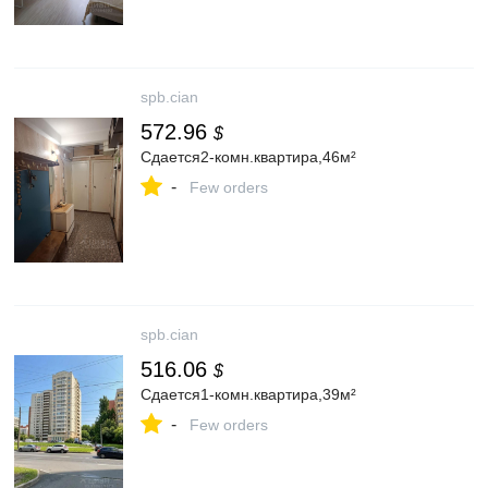
spb.cian
572.96
$
Сдается2-комн.квартира,46м²
-
Few orders
spb.cian
516.06
$
Сдается1-комн.квартира,39м²
-
Few orders