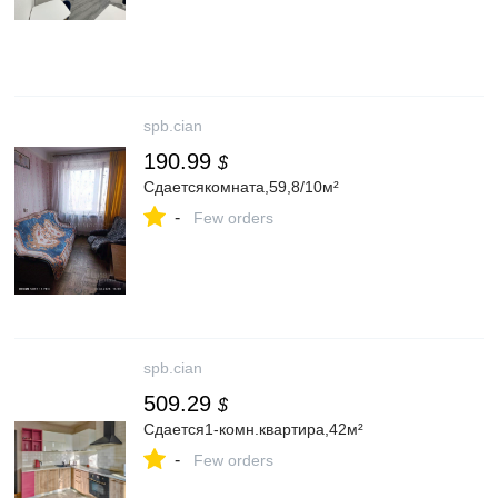
spb.cian
190.99
$
Сдаетсякомната,59,8/10м²
-
Few orders
spb.cian
509.29
$
Сдается1-комн.квартира,42м²
-
Few orders