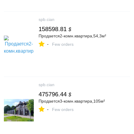
spb.cian
158598.81
$
Продается2-комн.квартира,54,3м²
-
Few orders
spb.cian
475796.44
$
Продается3-комн.квартира,105м²
-
Few orders