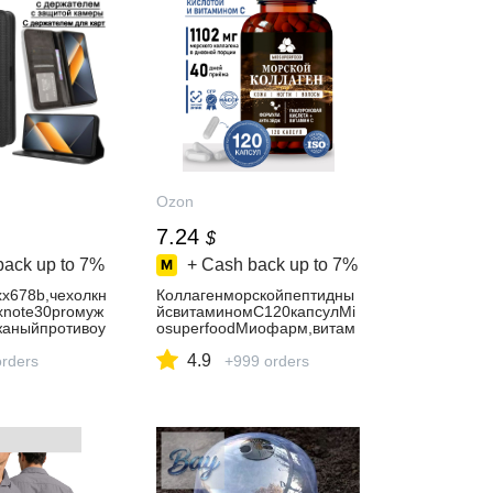
Ozon
7.24
$
back up to
7%
+ Cash back up to
7%
ixx678b,чехолкн
Коллагенморскойпептидны
ixnote30proмуж
йсвитаминомС120капсулMi
жаныйпротивоу
osuperfoodМиофарм,витам
лениемдлякар
иныдлясуставов,кожииволо
4.9
черный
orders
с,БАД
+999 orders