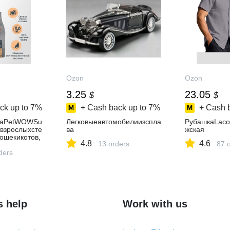
Ozon
Ozon
3.25
23.05
$
$
ck up to
7%
+ Cash back up to
7%
+ Cash 
haPetWOWSu
Легковыеавтомобилиизспла
РубашкаLaco
взрослыхсте
ва
жская
ошекикотов,
4.8
4.6
13 orders
87 
ders
s help
Work with us