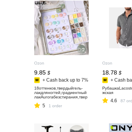
Ozon
Ozon
9.85
18.78
$
$
+ Cash back up to
7%
+ Cash ba
18оттенков,твердыйгель-
РубашкаLacos
лакдляногтей,градиентный
жская
лакAuroraбезстирания,твер
4.6
87 or
дыйгель-
5
лакдляногтей,сблесткамиип
1 order
ерламутром.