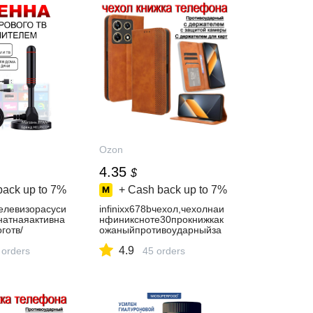
Ozon
4.35
$
back up to
7%
+ Cash back up to
7%
елевизорасуси
infinixx678bчехол,чехолнаи
натнаяактивна
нфиниксноте30прокнижкак
готв/
ожаныйпротивоударныйза
левизионная
щитныйсдержателемдляка
4.9
 orders
ртиподставкойкоричневый
45 orders