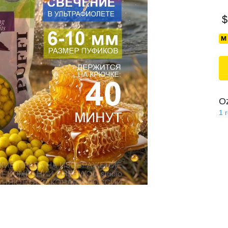
$
O
1