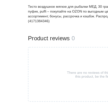
Тесто воздушное мягкое для рыбалки МЕД, 30 гра
пуфик, puffi – покупайте на OZON по выгодным ц
ассортимент, бонусы, рассрочка и кэшбэк. Распро
(4171384346)
Product reviews
0
There are no reviews of th
this product, be the fi