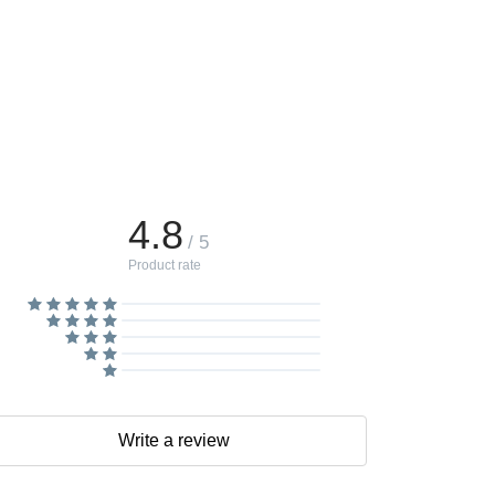
4.8
/ 5
Product rate
Write a review