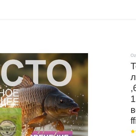
Oz
Т
л
,
1
в
ff