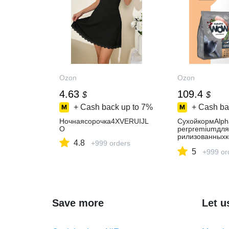
Ozon
Ozon
4.63
109.4
$
$
+ Cash back up to
7%
+ Cash ba
Ночнаясорочка4XVERUIJL
СухойкормAlp
O
perpremiumдля
рилизованныхк
4.8
+999 orders
Цыпленок,14кг
5
+999 or
Save more
Let u