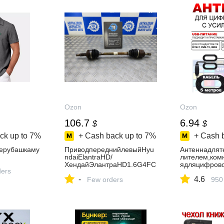
Ozon
Ozon
106.7
6.94
$
$
ck up to
7%
+ Cash back up to
7%
+ Cash 
teрубашкаму
ПриводпереднийлевыйHyu
Антеннадлят
ndaiElantraHD/
лителем,ком
ХендайЭлантраHD1.6G4FC
ядляцифрово
ders
126Л.С2008
приcтавки/те
-
4.6
Few orders
950