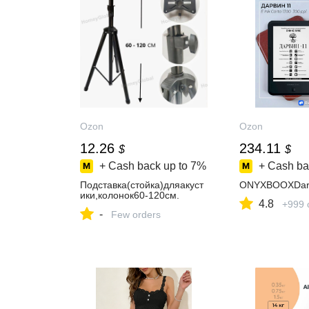
Ozon
Ozon
12.26
234.11
$
$
+ Cash back up to
7%
+ Cash ba
Подставка(стойка)дляакуст
ONYXBOOXDar
ики,колонок60-120см.
4.8
+999 
-
Few orders