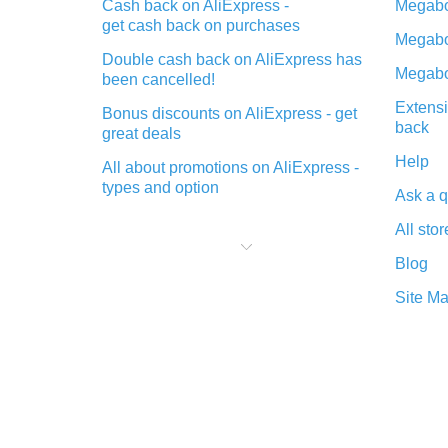
Cash back on AliExpress -
Megabo
get cash back on purchases
Megabo
Double cash back on AliExpress has
Megabo
been cancelled!
Extensi
Bonus discounts on AliExpress - get
back
great deals
Help
All about promotions on AliExpress -
types and option
Ask a q
What is cash back when making
All stor
purchases on AliExpress - short and
sweet
Blog
The best place to download cash
Site M
back for AliExpress and how to
install it
What is the AliExpress cash back
plugin and what are its advantages
Cash back from the AliExpress
mobile app - advantages of the