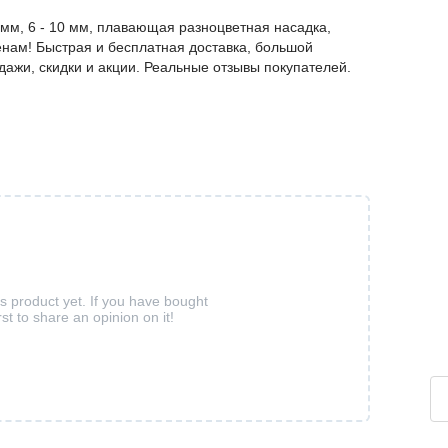
мм, 6 - 10 мм, плавающая разноцветная насадка,
енам! Быстрая и бесплатная доставка, большой
дажи, скидки и акции. Реальные отзывы покупателей.
is product yet. If you have bought
rst to share an opinion on it!