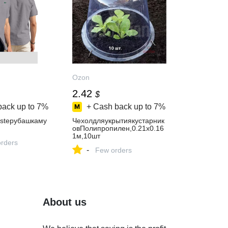
Ozon
2.42
$
back up to
7%
+ Cash back up to
7%
steрубашкаму
Чехолдляукрытиякустарник
овПолипропилен,0.21x0.16
1м,10шт
orders
-
Few orders
About us