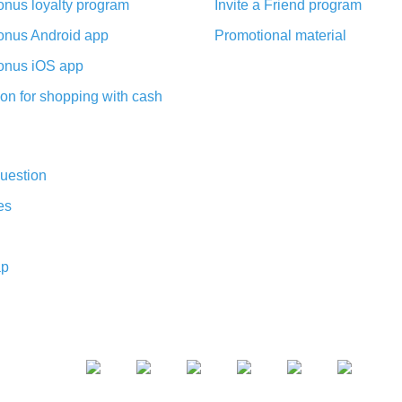
nus loyalty program
Invite a Friend program
nus Android app
Promotional material
nus iOS app
on for shopping with cash
uestion
es
ap