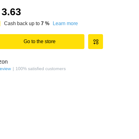
3.63
Cash back up to
7
%
Learn more
Go to the store
zon
review
100
%
satisfied customers