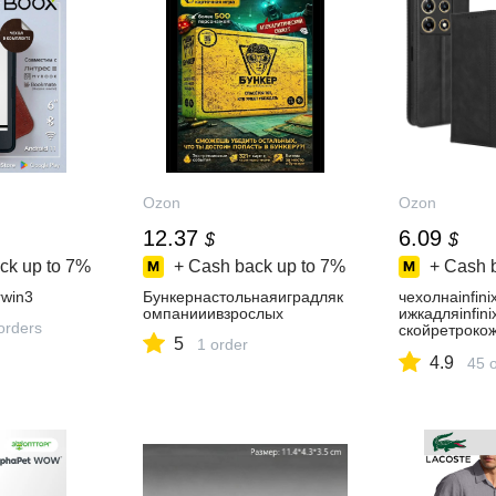
Ozon
Ozon
12.37
6.09
$
$
ck up to
7%
+ Cash back up to
7%
+ Cash 
win3
Бункернастольнаяиградляк
чехолнаinfin
омпанииивзрослых
ижкадляinfin
orders
скойретроко
5
1 order
дарныйсотде
4.9
тикарманом
45 