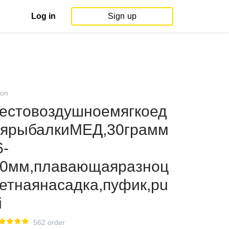
Log in
Sign up
on
естовоздушноемягкоед
ярыбалкиМЕД,30грамм
6-
0мм,плавающаяразноц
етнаянасадка,пуфик,pu
i
562 order