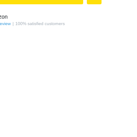
zon
review
100
%
satisfied customers