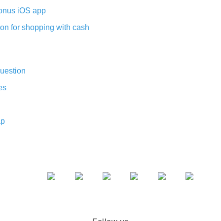
nus iOS app
on for shopping with cash
uestion
es
ap