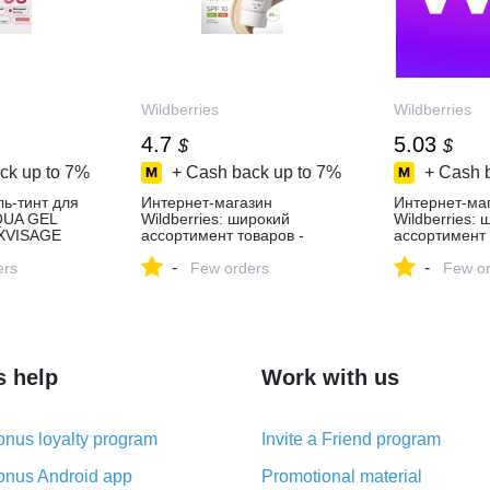
Wildberries
Wildberries
4.7
5.03
$
$
ck up to
7%
+ Cash back up to
7%
+ Cash 
ь-тинт для
Интернет‑магазин
Интернет‑ма
AQUA GEL
Wildberries: широкий
Wildberries:
UXVISAGE
ассортимент товаров -
ассортимент 
ть за 302 ₽
скидки каждый день!
скидки кажды
-
-
азине
ers
Few orders
Few or
s help
Work with us
nus loyalty program
Invite a Friend program
nus Android app
Promotional material