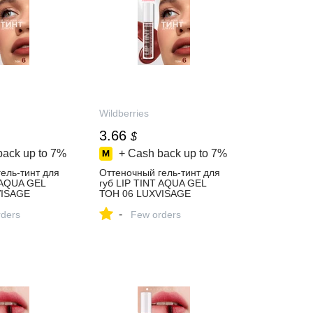
Wildberries
3.66
$
back up to
7%
+ Cash back up to
7%
ель-тинт для
Оттеночный гель-тинт для
 AQUA GEL
губ LIP TINT AQUA GEL
VISAGE
ТОН 06 LUXVISAGE
ить за 300 ₽ в
158062956 купить за 300 ₽
-
газине
ders
в интернет‑магазине
Few orders
Wildberries