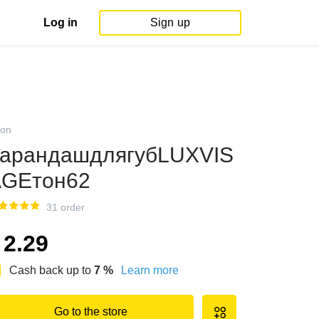
Log in
Sign up
on
арандашдлягубLUXVIS
AGEтон62
31 order
2.29
Cash back up to
7
%
Learn more
Go to the store