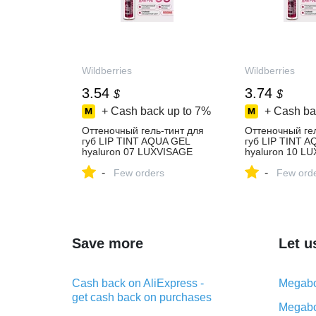
Wildberries
Wildberries
3.54
3.74
$
$
+ Cash back up to
7%
+ Cash ba
Оттеночный гель-тинт для
Оттеночный гел
губ LIP TINT AQUA GEL
губ LIP TINT 
hyaluron 07 LUXVISAGE
hyaluron 10 L
281788660 купить за 271 ₽
615365763 купи
-
-
в интернет‑магазине
Few orders
в интернет‑маг
Few ord
Wildberries
Wildberries
Save more
Let u
Cash back on AliExpress -
Megabo
get cash back on purchases
Megabo