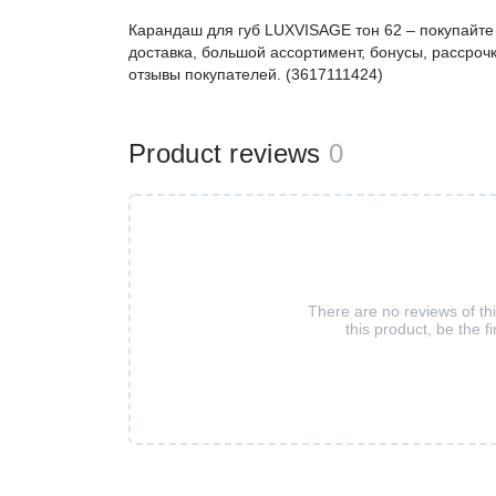
Карандаш для губ LUXVISAGE тон 62 – покупайт
доставка, большой ассортимент, бонусы, рассрочк
отзывы покупателей. (3617111424)
Product reviews
0
There are no reviews of th
this product, be the fi