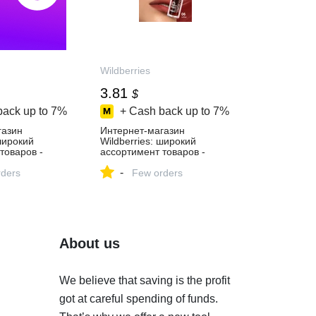
Wildberries
3.81
$
back up to
7%
+ Cash back up to
7%
газин
Интернет‑магазин
 широкий
Wildberries: широкий
товаров -
ассортимент товаров -
й день!
скидки каждый день!
-
ders
Few orders
About us
We believe that saving is the profit
got at careful spending of funds.