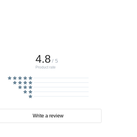
4.8
/ 5
Product rate
Write a review