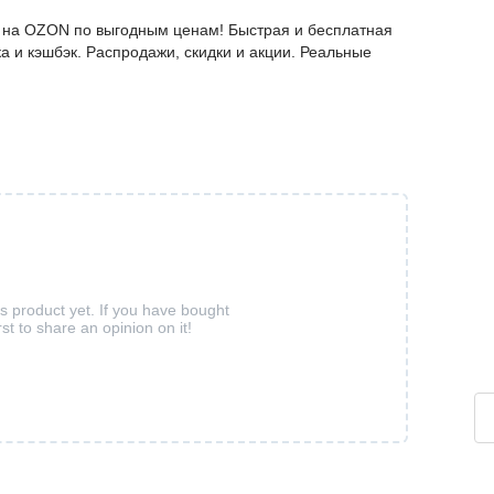
е на OZON по выгодным ценам! Быстрая и бесплатная
а и кэшбэк. Распродажи, скидки и акции. Реальные
is product yet. If you have bought
rst to share an opinion on it!