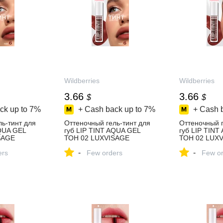
Wildberries
Wildberries
3.66
3.66
$
$
ck up to
7%
+ Cash back up to
7%
+ Cash 
ь-тинт для
Оттеночный гель-тинт для
Оттеночный г
AQUA GEL
губ LIP TINT AQUA GEL
губ LIP TINT
SAGE
ТОН 02 LUXVISAGE
ТОН 02 LUX
ть за 300 ₽
94457121 купить за 300 ₽ в
94457121 куп
-
-
азине
ers
интернет‑магазине
Few orders
интернет‑ма
Few or
Wildberries
Wildberries