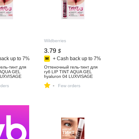
Wildberries
3.79
$
back up to
7%
+ Cash back up to
7%
ель-тинт для
Оттеночный гель-тинт для
 AQUA GEL
губ LIP TINT AQUA GEL
 LUXVISAGE
hyaluron 04 LUXVISAGE
пить за 302 ₽
116885030 купить за 302 ₽
-
агазине
ders
в интернет‑магазине
Few orders
Wildberries