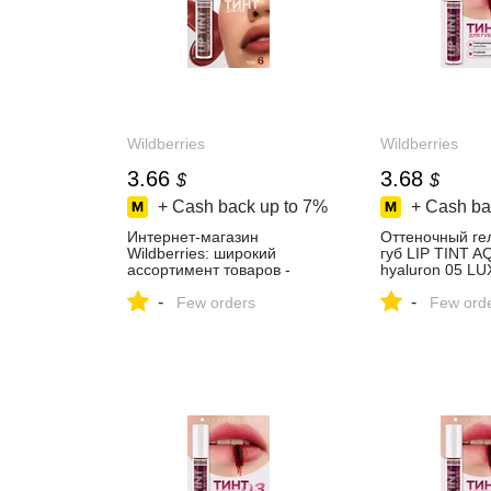
Wildberries
Wildberries
3.66
3.68
$
$
+ Cash back up to
7%
+ Cash ba
Интернет‑магазин
Оттеночный гел
Wildberries: широкий
губ LIP TINT 
ассортимент товаров -
hyaluron 05 L
скидки каждый день!
162197487 купи
-
-
Few orders
в интернет‑маг
Few ord
Wildberries