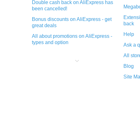
Double cash back on AliExpress has
Megabo
been cancelled!
Extensi
Bonus discounts on AliExpress - get
back
great deals
Help
All about promotions on AliExpress -
types and option
Ask a q
What is cash back when making
All stor
purchases on AliExpress - short and
sweet
Blog
The best place to download cash
Site M
back for AliExpress and how to
install it
What is the AliExpress cash back
plugin and what are its advantages
Cash back from the AliExpress
mobile app - advantages of the
plugin
Double cash back on AliExpress has