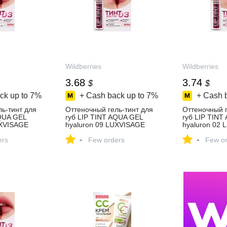
Wildberries
Wildberries
3.68
3.74
$
$
ck up to
7%
+ Cash back up to
7%
+ Cash 
ь-тинт для
Оттеночный гель-тинт для
Оттеночный г
AQUA GEL
губ LIP TINT AQUA GEL
губ LIP TINT
UXVISAGE
hyaluron 09 LUXVISAGE
hyaluron 02
ть за 302 ₽
615365762 купить за 302 ₽
116884869 ку
-
-
азине
ers
в интернет‑магазине
Few orders
в интернет‑м
Few or
Wildberries
Wildberries