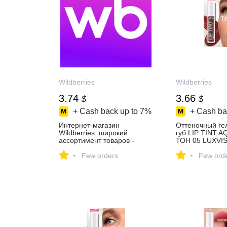
Wildberries
Wildberries
3.74
3.66
$
$
+ Cash back up to
7%
+ Cash ba
Интернет‑магазин
Оттеночный гел
Wildberries: широкий
губ LIP TINT 
ассортимент товаров -
ТОН 05 LUXVI
скидки каждый день!
158062955 купи
-
-
Few orders
в интернет‑маг
Few ord
Wildberries