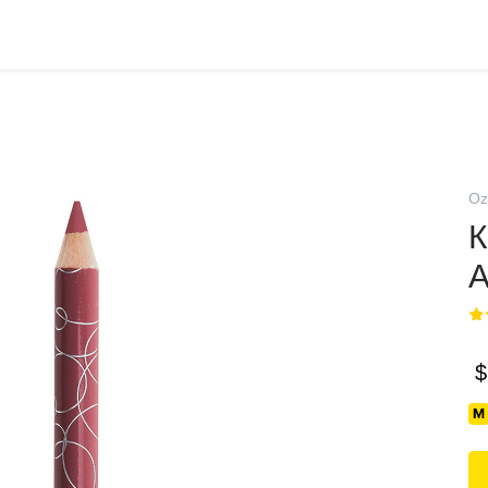
Oz
К
$