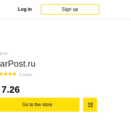
Log in
Sign up
rpost
arPost.ru
2 order
7.26
Go to the store