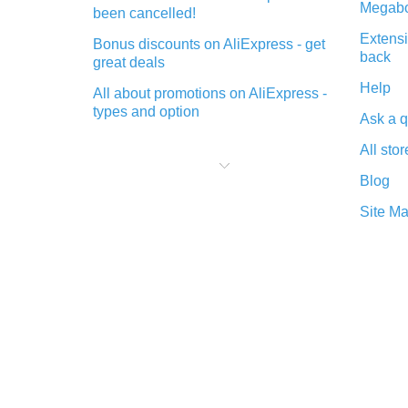
Megabo
been cancelled!
Extensi
Bonus discounts on AliExpress - get
back
great deals
Help
All about promotions on AliExpress -
types and option
Ask a q
What is cash back when making
All stor
purchases on AliExpress - short and
sweet
Blog
The best place to download cash
Site M
back for AliExpress and how to
install it
What is the AliExpress cash back
plugin and what are its advantages
Cash back from the AliExpress
mobile app - advantages of the
plugin
Double cash back on AliExpress has