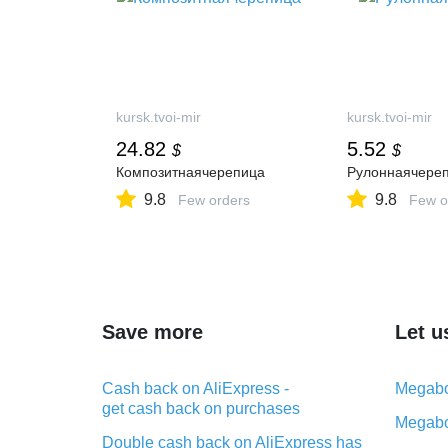
kursk.tvoi-mir
kursk.tvoi-mir
24.82
5.52
$
$
Композитнаячерепица
Рулоннаячере
9.8
9.8
Few orders
Few o
Save more
Let u
Cash back on AliExpress -
Megabo
get cash back on purchases
Megabo
Double cash back on AliExpress has