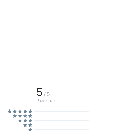
5
/ 5
Product rate