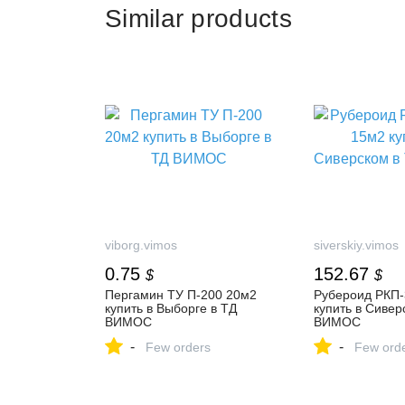
Similar products
viborg.vimos
siverskiy.vimos
0.75
152.67
$
$
Пергамин ТУ П-200 20м2
Рубероид РКП-
купить в Выборге в ТД
купить в Сивер
ВИМОС
ВИМОС
-
-
Few orders
Few ord