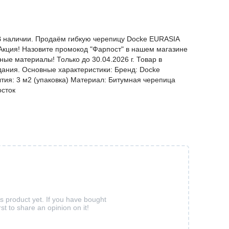
 В наличии. Продаём гибкую черепицу Docke EURASIA
 Акция! Назовите промокод "Фарпост" в нашем магазине
ые материалы! Только до 30.04.2026 г. Товар в
дания. Основные характеристики: Бренд: Docke
ия: 3 м2 (упаковка) Материал: Битумная черепица
осток
is product yet. If you have bought
rst to share an opinion on it!