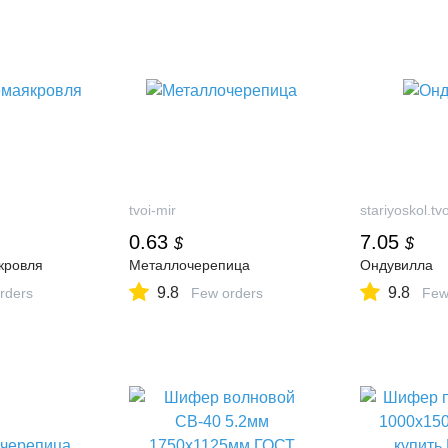
tvoi-mir
stariyoskol.tv
0.63
7.05
$
$
кровля
Металлочерепица
Ондувилла
9.8
9.8
rders
Few orders
Few