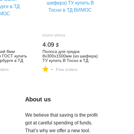
tosno.vimos
4.09
$
кий 8мм
Полоса для грядок
 ГОСТ купить
8х300х1500мм (из шифера)
рбурге в ТД
ТУ купить В Тосно в ТД
ВИМОС
-
ders
Few orders
About us
We believe that saving is the profit
got at careful spending of funds.
That’s why we offer a new tool.