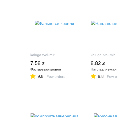
kaluga.tvoi-mir
kaluga.tvoi-mir
7.58
8.82
$
$
Фальцеваякровля
Наплавляемая
9.8
9.8
Few orders
Few o