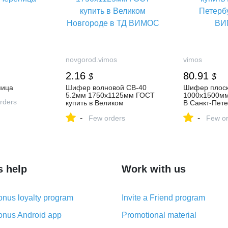
novgorod.vimos
vimos
2.16
80.91
$
$
пица
Шифер волновой СВ-40
Шифер плос
5.2мм 1750х1125мм ГОСТ
1000х1500мм
rders
купить в Великом
В Санкт-Пете
Новгороде в ТД ВИМОС
ВИМОС
-
-
Few orders
Few or
s help
Work with us
nus loyalty program
Invite a Friend program
nus Android app
Promotional material