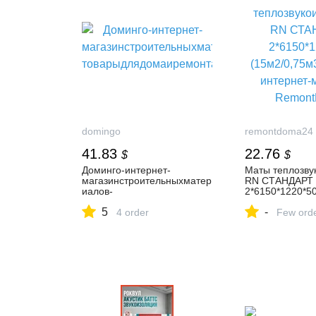
domingo
remontdoma24
41.83
22.76
$
$
Доминго-интернет-
Маты теплозву
магазинстроительныхматер
RN СТАНДАРТ
иалов-
2*6150*1220*5
товарыдлядомаиремонта
(15м2/0,75м3) 
5
-
4 order
интернет-мага
Few ord
RemontDoma