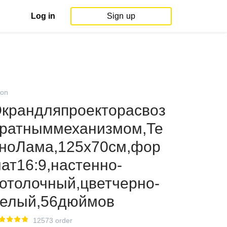
Log in
Sign up
on
крандляпроекторасвоз
ратныммеханизмом,Те
ноЛама,125x70см,фор
ат16:9,настенно-
отолочный,цветчерно-
елый,56дюймов
12573 order