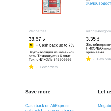
Wildberries
nizhniy-novgoro
38.57
3.35
$
$
Желобводост
+ Cash back up to
7%
НИКОЛЬОптима
Звукоизоляция из каменной
оричневый
ваты Техноакустик 6 плит
-
Few ord
ТехноНИКОЛЬ 945806666
купить за 3 091 ₽ в
-
интернет‑магазине
Few orders
Wildberries
Save more
Let u
Cash back on AliExpress -
Megabo
get cash back on purchases