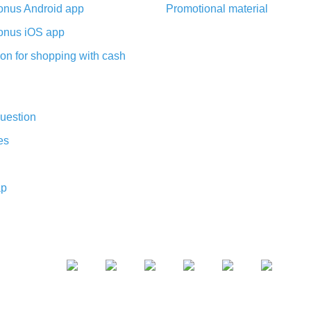
nus Android app
Promotional material
nus iOS app
on for shopping with cash
uestion
es
ap