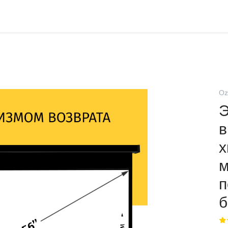
Oz
Э
в
х
м
п
б