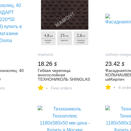
mamont
nizhniy-novgo
18.26
23.42
$
$
коизоляц. 40
Гибкая черепица
Фасаднаяпл
многослойная
КОЛЬHAUBER
0
ТЕХНОНИКОЛЬ SHINGLAS
ыйКирпич
купить в
Фазенда Коричневый, 2,6
-
4 orde
-
зине
ers
м2 купить в Минске с
Few orders
доставкой