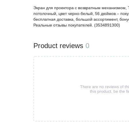
Экран для проектора с возвратным механизмом, Т
потолочный, цвет черно-белый, 56 дюймов – пок
бесплатная доставка, большой ассортимент, бонус
Реальные отзывы покупателей. (3534891300)
Product reviews
0
There are no reviews of th
this product, be the fi