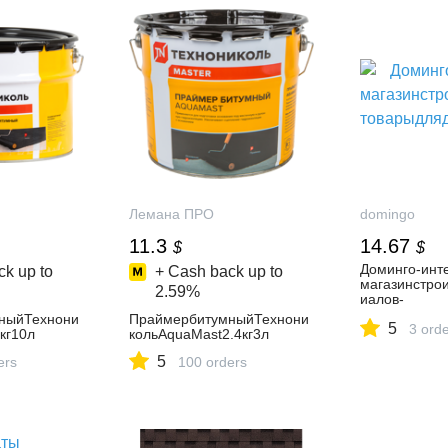
Лемана ПРО
domingo
11.3
14.67
$
$
Доминго-инт
k up to
+ Cash back up to
магазинстро
2.59%
иалов-
товарыдляд
ныйТехнони
ПраймербитумныйТехнони
5
3 ord
кг10л
кольAquaMast2.4кг3л
5
ers
100 orders