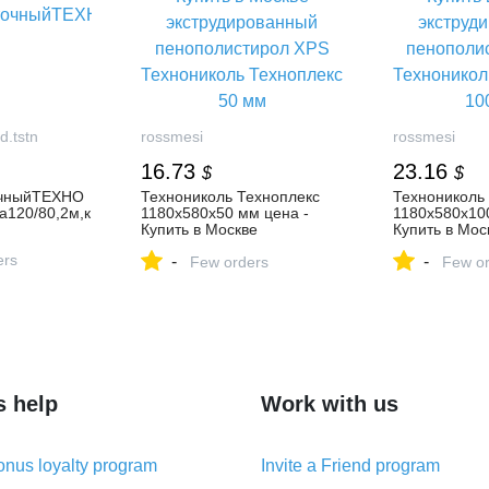
d.tstn
rossmesi
rossmesi
16.73
23.16
$
$
очныйТЕХНО
Технониколь Техноплекс
Технониколь
120/80,2м,к
1180х580х50 мм цена -
1180х580х10
Купить в Москве
Купить в Мос
экструдированный
экструдиров
ers
-
-
пенополистирол XPS
Few orders
пенополисти
Few or
Технониколь Техноплекс 50
Технониколь
мм
100 мм
s help
Work with us
nus loyalty program
Invite a Friend program