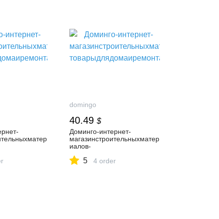
domingo
40.49
$
ернет-
Доминго-интернет-
ительныхматер
магазинстроительныхматер
иалов-
омаиремонта
товарыдлядомаиремонта
5
er
4 order