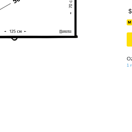
$
O
1