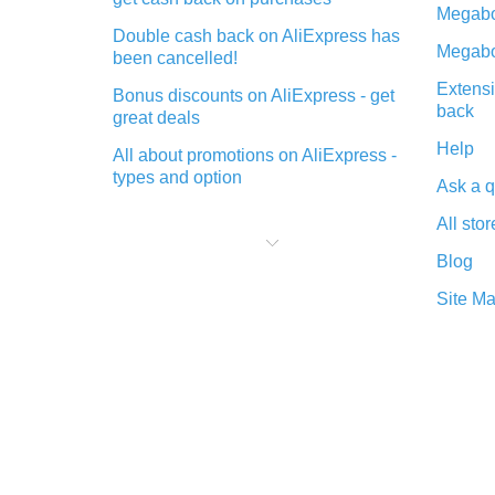
Megabo
Double cash back on AliExpress has
Megabo
been cancelled!
Extensi
Bonus discounts on AliExpress - get
back
great deals
Help
All about promotions on AliExpress -
types and option
Ask a q
What is cash back when making
All stor
purchases on AliExpress - short and
sweet
Blog
The best place to download cash
Site M
back for AliExpress and how to
install it
What is the AliExpress cash back
plugin and what are its advantages
Cash back from the AliExpress
mobile app - advantages of the
plugin