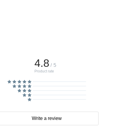
4.8
/ 5
Product rate
Write a review