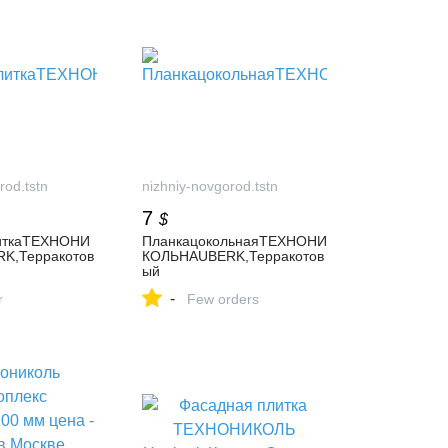
rod.tstn
nizhniy-novgorod.tstn
7
$
иткаТЕХНОНИ
ПланкацокольнаяТЕХНОНИ
K,Терракотов
КОЛЬHAUBERK,Терракотов
ый
-
r
Few orders