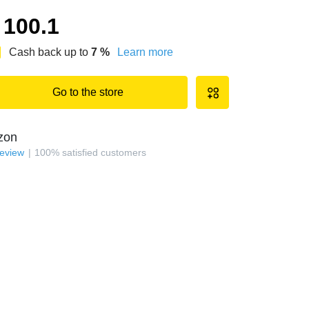
100.1
Cash back up to
7
%
Learn more
Go to the store
zon
review
100
%
satisfied customers