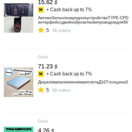
15.62
$
+ Cash back up to
7%
АвтомобильноезарядноеустройствоTYPE-CPDQ
интерфейссдвойнойрозеткойипроводомдляMitsu
5
56 orders
Ozon
71.23
$
+ Cash back up to
7%
ДюралеваяалюминиеваяплитаД16Ттолщина30м
5
85 orders
Ozon
4.26
$