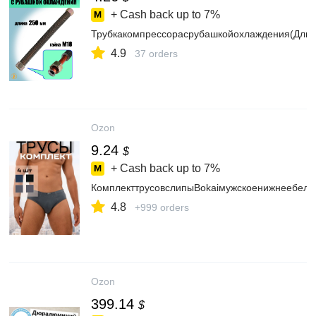
+ Cash back up to
7%
Трубкакомпрессорасрубашкойохлаждения(Дли
4.9
37 orders
Ozon
9.24
$
+ Cash back up to
7%
КомплекттрусовслипыBokaiмужскоенижнеебель
4.8
+999 orders
Ozon
399.14
$