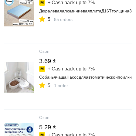
+ Cash back up to
7%
ДюралеваяалюминиеваяплитаД16Ттолщина30м
5
85 orders
Ozon
3.69
$
+ Cash back up to
7%
СобачьячашаНасосдляавтоматическойпоилки
5
1 order
Ozon
5.29
$
+ Cash back up to
7%