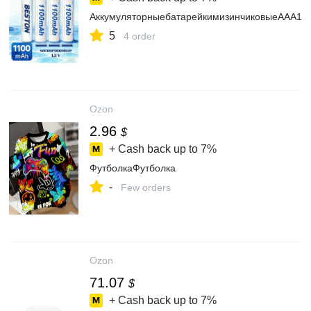
АккумуляторныебатарейкимизинчиковыеAAA1.
5
4 order
Ozon
2.96
$
+ Cash back up to
7%
ФутболкаФутболка
-
Few orders
Ozon
71.07
$
+ Cash back up to
7%