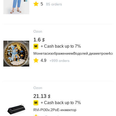
5
85 orders
Ozon
1.6
$
+ Cash back up to
7%
МонетасизображениемВодолей,диаметром4см
4.9
+999 orders
Ozon
21.13
$
+ Cash back up to
7%
RVi-PI30v.2PoE-инжектор