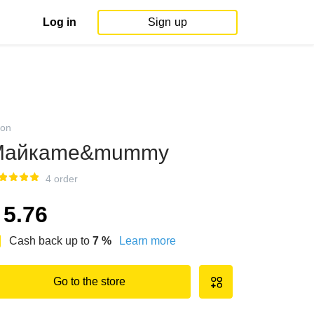
Log in
Sign up
on
Майкаme&mummy
4 order
5.76
Cash back up to
7
%
Learn more
Go to the store