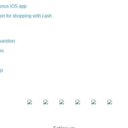
nus iOS app
on for shopping with cash
uestion
es
ap