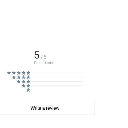
5
/ 5
Product rate
Write a review