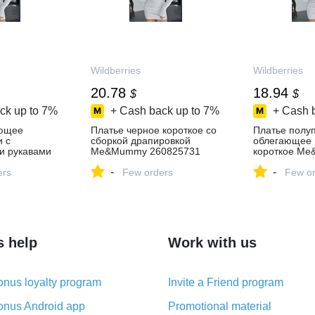
Wildberries
Wildberries
20.78
18.94
$
$
ck up to
7%
+ Cash back up to
7%
+ Cash 
ающее
Платье черное короткое со
Платье полу
и с
сборкой драпировкой
облегающее 
и рукавами
Me&Mummy 260825731
короткое M
8919871
купить за 1 653 ₽ в
391509647 ку
-
-
 ₽ в
ers
интернет‑магазине
Few orders
₽ в интернет
Few or
зине
Wildberries
Wildberries
s help
Work with us
nus loyalty program
Invite a Friend program
nus Android app
Promotional material