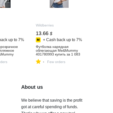
Wildberries
13.66
$
back up to
7%
+ Cash back up to
7%
прозрачное
Футболка нарядная
пляжное
облегающая Me&Mummy
e&Mummy
401780993 купить за 1 083
пить за 1 507
₽ в интернет‑магазине
-
‑магазине
ders
Wildberries
Few orders
About us
We believe that saving is the profit
got at careful spending of funds.