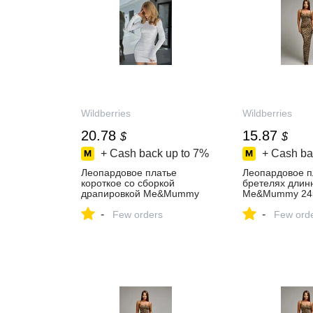
Wildberries
Wildberries
20.78
15.87
$
$
+ Cash back up to
7%
+ Cash ba
Леопардовое платье
Леопардовое п
короткое со сборкой
бретелях длин
драпировкой Me&Mummy
Me&Mummy 24
260346175 купить за 1 653
купить за 1 292
-
-
₽ в интернет‑магазине
Few orders
интернет‑мага
Few ord
Wildberries
Wildberries