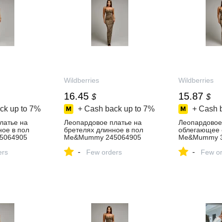
Wildberries
Wildberries
16.45
15.87
$
$
ck up to
7%
+ Cash back up to
7%
+ Cash 
латье на
Леопардовое платье на
Леопардовое
ное в пол
бретелях длинное в пол
облегающее 
5064905
Me&Mummy 245064905
Me&Mummy 3
 ₽ в
купить за 1 292 ₽ в
купить за 1 2
-
-
зине
ers
интернет‑магазине
Few orders
интернет‑ма
Few or
Wildberries
Wildberries