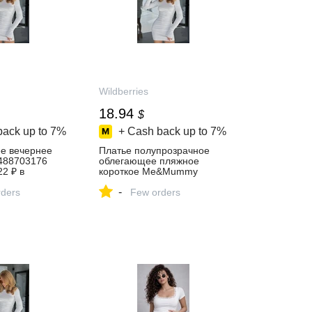
Wildberries
18.94
$
back up to
7%
+ Cash back up to
7%
ее вечернее
Платье полупрозрачное
88703176
облегающее пляжное
22 ₽ в
короткое Me&Mummy
газине
429469656 купить за 1 507
-
ders
₽ в интернет‑магазине
Few orders
Wildberries