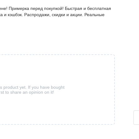
ене! Примерка перед покупкой! Быстрая и бесплатная
а и кэшбэк. Распродажи, скидки и акции. Реальные
is product yet. If you have bought
rst to share an opinion on it!