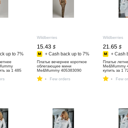
Wildberries
Wildberries
15.43
21.65
$
$
ck up to
7%
+ Cash back up to
7%
+ Cash 
летнее
Платье вечернее короткое
Платье летн
&Mummy
облегающее мини
Me&Mummy 4
ть за 1 485
Me&Mummy 405383090
купить за 1 7
агазине
купить за 1 188 ₽ в
интернет‑ма
-
-
ers
интернет‑магазине
Few orders
Wildberries
Few or
Wildberries