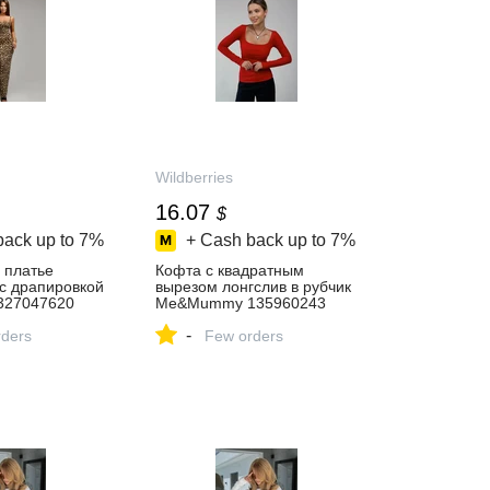
Wildberries
16.07
$
back up to
7%
+ Cash back up to
7%
 платье
Кофта с квадратным
с драпировкой
вырезом лонгслив в рубчик
27047620
Me&Mummy 135960243
22 ₽ в
купить за 1 203 ₽ в
-
газине
ders
интернет‑магазине
Few orders
Wildberries