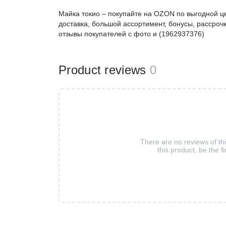
Майка токио – покупайте на OZON по выгодной ц
доставка, большой ассортимент, бонусы, рассрочк
отзывы покупателей с фото и (1962937376)
Product reviews
0
There are no reviews of th
this product, be the fi