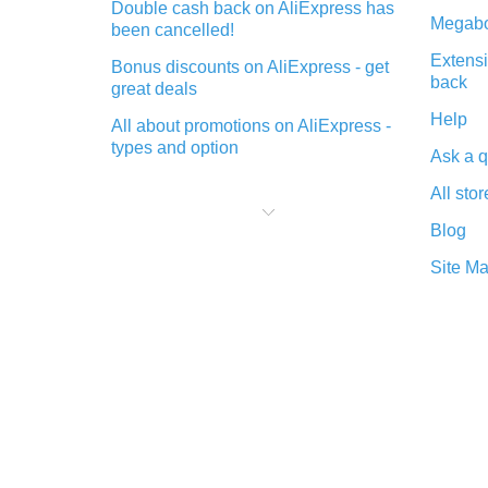
Double cash back on AliExpress has
Megabo
been cancelled!
Extensi
Bonus discounts on AliExpress - get
back
great deals
Help
All about promotions on AliExpress -
types and option
Ask a q
What is cash back when making
All stor
purchases on AliExpress - short and
sweet
Blog
The best place to download cash
Site M
back for AliExpress and how to
install it
What is the AliExpress cash back
plugin and what are its advantages
Cash back from the AliExpress
mobile app - advantages of the
plugin
Double cash back on AliExpress has