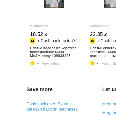
Wildberries
Wildberries
18.52
22.35
$
$
+ Cash back up to
7%
+ Cash ba
Платье водолазка короткое
Платье облег
повседневное мини
короткое - мин
Me&Mummy 109838228
расклешенным
купить за 1 473 ₽ в
Me&Mummy 51
-
-
интернет‑магазине
Few orders
купить за 1 778
Few ord
Wildberries
интернет‑мага
Wildberries
Save more
Let u
Cash back on AliExpress -
Megabo
get cash back on purchases
Megabo