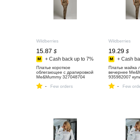
Wildberries
Wildberries
15.87
19.29
$
$
+ Cash back up to
7%
+ Cash ba
Платье короткое
Платье майка 
облегающее с драпировкой
вечернее Me
Me&Mummy 327048704
935982007 купи
купить за 1 222 ₽ в
₽ в интернет‑м
-
-
интернет‑магазине
Few orders
Wildberries
Few ord
Wildberries