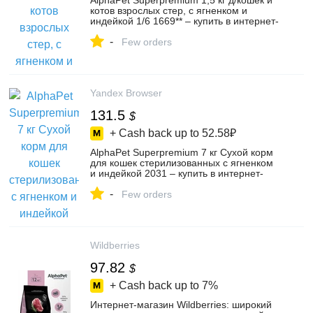
AlphaPet Superpremium 1,5 кг д/кошек и
котов взрослых стер, с ягненком и
индейкой 1/6 1669** – купить в интернет-
магазине ЗОО ТОРГ на Яндекс Маркете,
-
103798382616
Few orders
Yandex Browser
131.5
$
+ Cash back up to
52.58₽
AlphaPet Superpremium 7 кг Сухой корм
для кошек стерилизованных с ягненком
и индейкой 2031 – купить в интернет-
магазине Сибвет на Яндекс Маркете,
-
5663897057
Few orders
Wildberries
97.82
$
+ Cash back up to
7%
Интернет‑магазин Wildberries: широкий