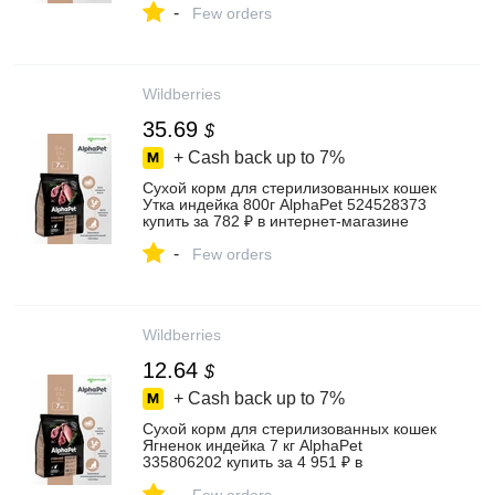
-
Few orders
Wildberries
35.69
$
+ Cash back up to
7%
Сухой корм для стерилизованных кошек
Утка индейка 800г AlphaPet 524528373
купить за 782 ₽ в интернет‑магазине
Wildberries
-
Few orders
Wildberries
12.64
$
+ Cash back up to
7%
Сухой корм для стерилизованных кошек
Ягненок индейка 7 кг AlphaPet
335806202 купить за 4 951 ₽ в
интернет‑магазине Wildberries
-