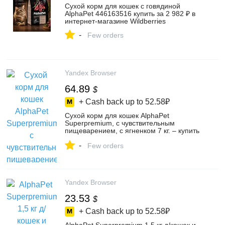
Сухой корм для кошек с говядиной
AlphaPet 446163516 купить за 2 982 ₽ в
интернет‑магазине Wildberries
-
Few orders
Yandex Browser
64.89
$
+ Cash back up to
52.58₽
Сухой корм для кошек AlphaPet
Superpremium, с чувствительным
пищеварением, с ягненком 7 кг. – купить
в интернет-магазине ООО ТК "Сити-
-
Сэлс" на Яндекс Маркете, 103199738174
Few orders
Yandex Browser
23.53
$
+ Cash back up to
52.58₽