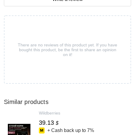
There are no reviews of this product yet. If you have
bought this product, be the first to share an opinion
on it!
Similar products
Wildberries
39.13
$
+ Cash back up to
7%