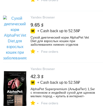
Few orders
Yandex Browser
9.65
$
+ Cash back up to
52.58₽
Сухой диетический корм AlphaPet Vet
Diet для взрослых кошек при
заболеваниях нижних отделов
мочевыводящих путей, 0,4 кг – купить в
-
интернет-магазине Корм для собак и
Few orders
кошек AlphaPet на Яндекс Маркете,
103783543449
Yandex Browser
42.3
$
+ Cash back up to
52.58₽
AlphaPet Superpremium (АльфаПет) 1,5кг
с ягненком и индейкой сухой для щенков
мелких пород – купить в интернет-
магазине PetParty магазин зоотоваров
-
на Яндекс Маркете, 102179369569
Few orders