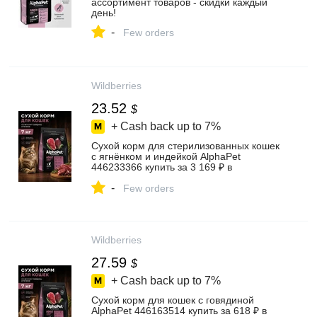
ассортимент товаров - скидки каждый
день!
-
Few orders
Wildberries
23.52
$
+ Cash back up to
7%
Сухой корм для стерилизованных кошек
с ягнёнком и индейкой AlphaPet
446233366 купить за 3 169 ₽ в
интернет‑магазине Wildberries
-
Few orders
Wildberries
27.59
$
+ Cash back up to
7%
Сухой корм для кошек с говядиной
AlphaPet 446163514 купить за 618 ₽ в