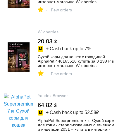
интернет‑магазине Wildberries
-
Few orders
Wildberries
20.03
$
+ Cash back up to
7%
Сухой корм для кошек с говядиной
AlphaPet 446163516 купить за 3 199 ₽ в
интернет‑магазине Wildberries
-
Few orders
Yandex Browser
64.82
$
+ Cash back up to
52.58₽
AlphaPet Superpremium 7 кг Сухой корм
для кошек стерилизованных с ягненком
и индейкой 2031 – купить в интернет-