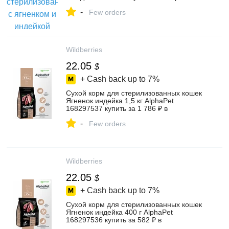
магазине ЗОО ТОРГ на Яндекс Маркете,
-
103798382613
Few orders
Wildberries
22.05
$
+ Cash back up to
7%
Сухой корм для стерилизованных кошек
Ягненок индейка 1,5 кг AlphaPet
168297537 купить за 1 786 ₽ в
интернет‑магазине Wildberries
-
Few orders
Wildberries
22.05
$
+ Cash back up to
7%
Сухой корм для стерилизованных кошек
Ягненок индейка 400 г AlphaPet
168297536 купить за 582 ₽ в
интернет‑магазине Wildberries