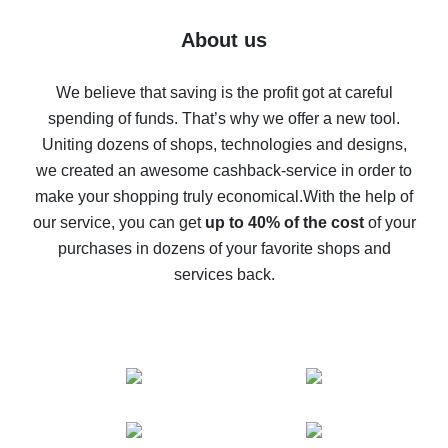
Five ways to get the most cash back on AliExpress
About us
How to get back on AliExpress - easy ways to get cash
back
We believe that saving is the profit got at careful
spending of funds. That’s why we offer a new tool.
10% cash back on AliExpress - the impossible is
possible
Uniting dozens of shops, technologies and designs,
we created an awesome cashback-service in order to
The best cash back on AliExpress - how to find it
make your shopping truly economical.
With the help of
The best cash back service for AliExpress - let's
our service, you can get
up to 40% of the cost
of your
compare offers
purchases in dozens of your favorite shops and
services back.