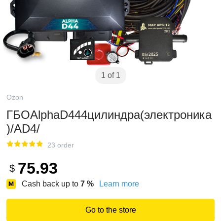
1 of 1
Ozon
ГБОAlphaD444цилиндра(электроника
)/AD4/
23 order
75.93
$
Cash back up to
7
%
Learn more
Go to the store