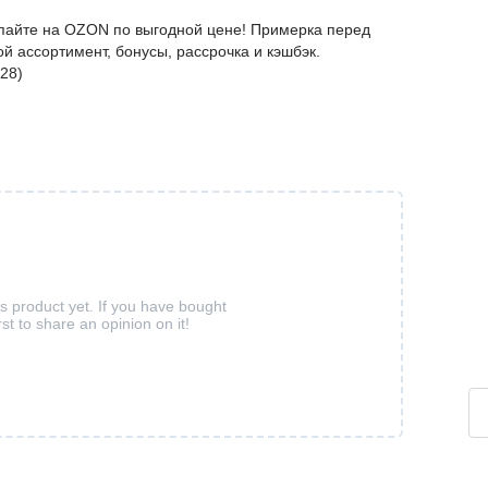
упайте на OZON по выгодной цене! Примерка перед
й ассортимент, бонусы, рассрочка и кэшбэк.
28)
is product yet. If you have bought
rst to share an opinion on it!