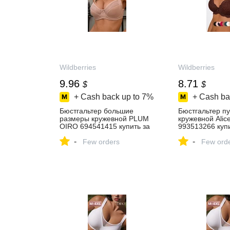
Wildberries
Wildberries
9.96
8.71
$
$
+ Cash back up to
7%
+ Cash ba
Бюстгальтер большие
Бюстгальтер п
размеры кружевной PLUM
кружевной Alic
OIRO 694541415 купить за
993513266 купи
713 ₽ в интернет‑магазине
в интернет‑маг
-
-
Wildberries
Few orders
Wildberries
Few ord