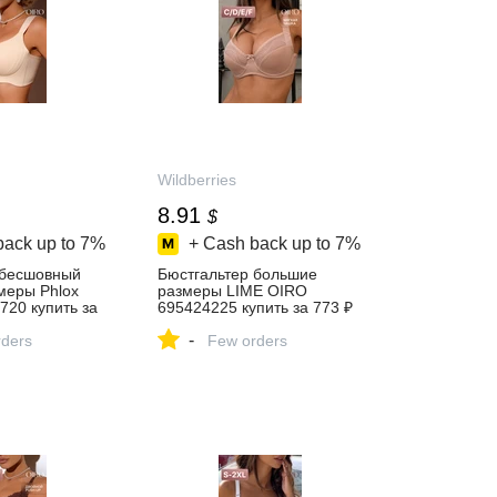
Wildberries
8.91
$
back up to
7%
+ Cash back up to
7%
 бесшовный
Бюстгальтер большие
меры Phlox
размеры LIME OIRO
20 купить за
695424225 купить за 773 ₽
в интернет‑магазине
-
газине
ders
Wildberries
Few orders