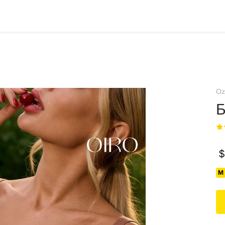
Oz
Б
$