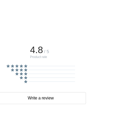
4.8
/ 5
Product rate
Write a review