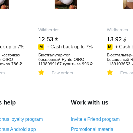
Wildberries
Wildberries
12.53
13.92
$
$
ck up to
7%
+ Cash back up to
7%
+ Cash 
 косточках
Бюстгальтер-топ
Бюстгальтер-
er OIRO
бесшовный Pyrite OIRO
бесшовный R
ть за 786 ₽
1138999167 купить за 996 ₽
1139103653 к
азине
в интернет‑магазине
₽ в интернет
-
-
ers
Wildberries
Few orders
Wildberries
Few or
s help
Work with us
nus loyalty program
Invite a Friend program
nus Android app
Promotional material