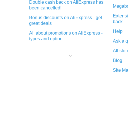
Double cash back on AliExpress has
Megabo
been cancelled!
Extensi
Bonus discounts on AliExpress - get
back
great deals
Help
All about promotions on AliExpress -
types and option
Ask a q
What is cash back when making
All stor
purchases on AliExpress - short and
sweet
Blog
The best place to download cash
Site M
back for AliExpress and how to
install it
What is the AliExpress cash back
plugin and what are its advantages
Cash back from the AliExpress
mobile app - advantages of the
plugin
Double cash back on AliExpress has