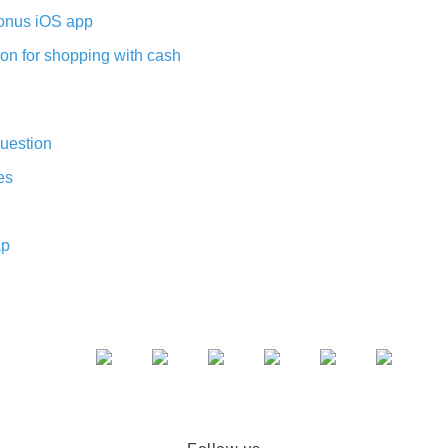
nus iOS app
on for shopping with cash
uestion
es
ap