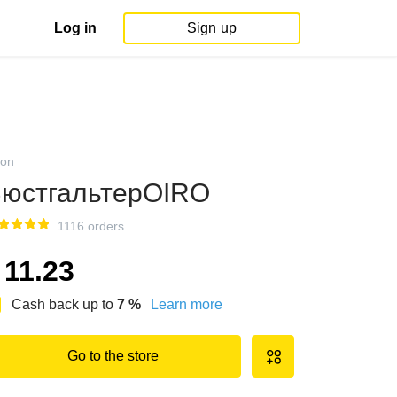
Log in
Sign up
on
юстгальтерOIRO
1116 orders
11.23
Cash back up to
7
%
Learn more
Go to the store