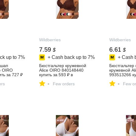
Wildberries
Wildberries
7.59
6.61
$
$
ck up to
7%
+ Cash back up to
7%
+ Cash 
ушап
Бюстгальтер кружевной
Бюстгальтер
e OIRO
Alice OIRO 840148440
кружевной Al
ть за 727 ₽
купить за 593 ₽ в
993513266 ку
азине
интернет‑магазине
в интернет‑м
-
-
ers
Wildberries
Few orders
Wildberries
Few or