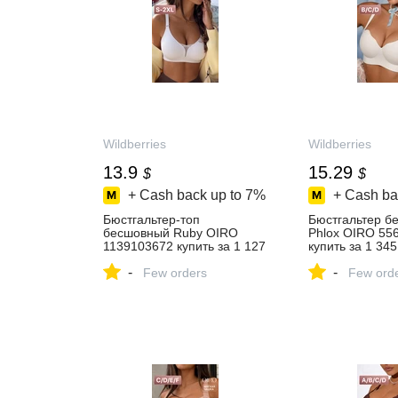
Wildberries
Wildberries
13.9
15.29
$
$
+ Cash back up to
7%
+ Cash ba
Бюстгальтер-топ
Бюстгальтер б
бесшовный Ruby OIRO
Phlox OIRO 55
1139103672 купить за 1 127
купить за 1 345
₽ в интернет‑магазине
интернет‑мага
-
-
Wildberries
Few orders
Wildberries
Few ord