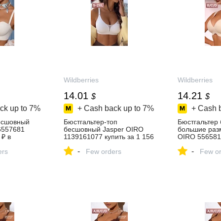
Wildberries
Wildberries
14.01
14.21
$
$
ck up to
7%
+ Cash back up to
7%
+ Cash 
есшовный
Бюстгальтер-топ
Бюстгальтер
6557681
бесшовный Jasper OIRO
большие раз
 ₽ в
1139161077 купить за 1 156
OIRO 5565817
зине
₽ в интернет‑магазине
1 144 ₽ в
-
-
ers
Wildberries
Few orders
интернет‑ма
Few or
Wildberries