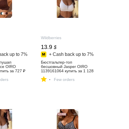
Wildberries
13.9
$
back up to
7%
+ Cash back up to
7%
 пушап
Бюстгальтер-топ
ice OIRO
бесшовный Jasper OIRO
пить за 727 ₽
1139161064 купить за 1 128
агазине
₽ в интернет‑магазине
-
ders
Wildberries
Few orders