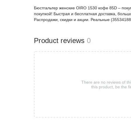
Бюстгальтер женские OIRO 1530 кофе 85D – пок
покупкой! Быстрая и бесплатная доставка, большо
Распродажи, скидки и акции. Реальные (35534188
Product reviews
0
There are no reviews of th
this product, be the fi