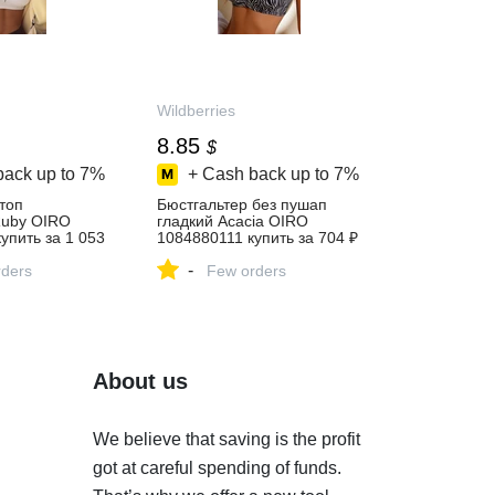
Wildberries
8.85
$
back up to
7%
+ Cash back up to
7%
топ
Бюстгальтер без пушап
uby OIRO
гладкий Acacia OIRO
упить за 1 053
1084880111 купить за 704 ₽
‑магазине
в интернет‑магазине
-
ders
Wildberries
Few orders
About us
We believe that saving is the profit
got at careful spending of funds.