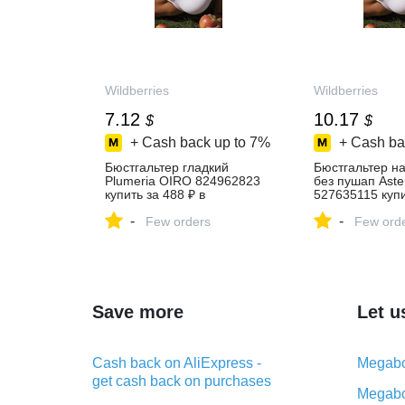
Wildberries
Wildberries
7.12
10.17
$
$
+ Cash back up to
7%
+ Cash ba
Бюстгальтер гладкий
Бюстгальтер на
Plumeria OIRO 824962823
без пушап Ast
купить за 488 ₽ в
527635115 купи
интернет‑магазине
в интернет‑маг
-
-
Wildberries
Few orders
Wildberries
Few ord
Save more
Let u
Cash back on AliExpress -
Megabo
get cash back on purchases
Megabo