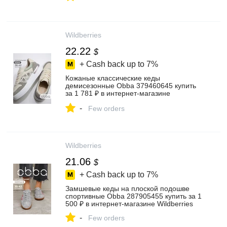
Wildberries
22.22
$
+ Cash back up to
7%
Кожаные классические кеды
демисезонные Obba 379460645 купить
за 1 781 ₽ в интернет‑магазине
Wildberries
-
Few orders
Wildberries
21.06
$
+ Cash back up to
7%
Замшевые кеды на плоской подошве
спортивные Obba 287905455 купить за 1
500 ₽ в интернет‑магазине Wildberries
-
Few orders