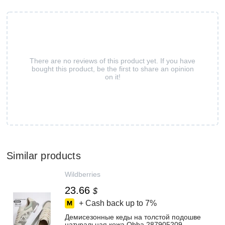
There are no reviews of this product yet. If you have
bought this product, be the first to share an opinion
on it!
Similar products
Wildberries
23.66
$
+ Cash back up to
7%
Демисезонные кеды на толстой подошве
натуральная кожа Obba 287905209