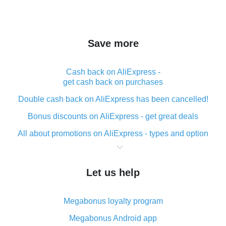
Save more
Cash back on AliExpress -
get cash back on purchases
Double cash back on AliExpress has been cancelled!
Bonus discounts on AliExpress - get great deals
All about promotions on AliExpress - types and option
What is cash back when making purchases on
AliExpress - short and sweet
Let us help
The best place to download cash back for AliExpress
and how to install it
Megabonus loyalty program
What is the AliExpress cash back plugin and what are
its advantages
Megabonus Android app