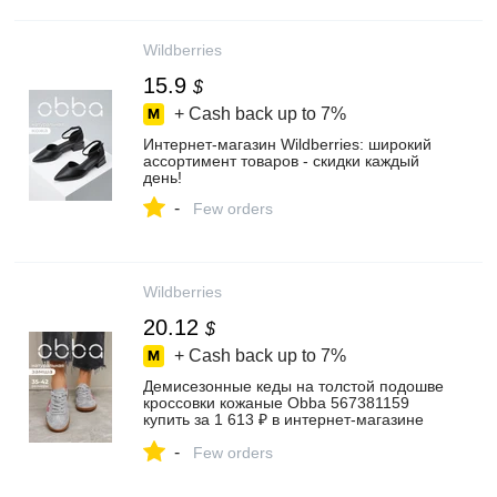
Wildberries
15.9
$
+ Cash back up to
7%
Интернет‑магазин Wildberries: широкий
ассортимент товаров - скидки каждый
день!
-
Few orders
Wildberries
20.12
$
+ Cash back up to
7%
Демисезонные кеды на толстой подошве
кроссовки кожаные Obba 567381159
купить за 1 613 ₽ в интернет‑магазине
Wildberries
-
Few orders