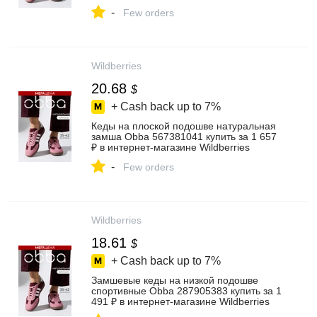
-
Few orders
Wildberries
20.68
$
+ Cash back up to
7%
Кеды на плоской подошве натуральная
замша Obba 567381041 купить за 1 657
₽ в интернет‑магазине Wildberries
-
Few orders
Wildberries
18.61
$
+ Cash back up to
7%
Замшевые кеды на низкой подошве
спортивные Obba 287905383 купить за 1
491 ₽ в интернет‑магазине Wildberries