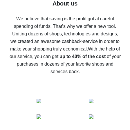
Five ways to get the most cash back on AliExpress
About us
How to get back on AliExpress - easy ways to get cash
back
We believe that saving is the profit got at careful
spending of funds. That’s why we offer a new tool.
10% cash back on AliExpress - the impossible is
possible
Uniting dozens of shops, technologies and designs,
we created an awesome cashback-service in order to
The best cash back on AliExpress - how to find it
make your shopping truly economical.
With the help of
The best cash back service for AliExpress - let's
our service, you can get
up to 40% of the cost
of your
compare offers
purchases in dozens of your favorite shops and
services back.