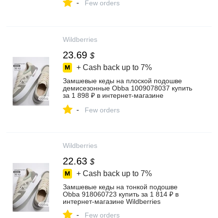
-
Few orders
Wildberries
23.69
$
+ Cash back up to
7%
Замшевые кеды на плоской подошве
демисезонные Obba 1009078037 купить
за 1 898 ₽ в интернет‑магазине
Wildberries
-
Few orders
Wildberries
22.63
$
+ Cash back up to
7%
Замшевые кеды на тонкой подошве
Obba 918060723 купить за 1 814 ₽ в
интернет‑магазине Wildberries
-
Few orders