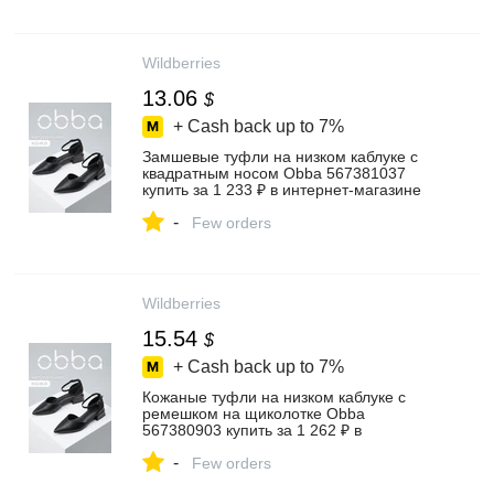
Wildberries
13.06
$
+ Cash back up to
7%
Замшевые туфли на низком каблуке с
квадратным носом Obba 567381037
купить за 1 233 ₽ в интернет‑магазине
Wildberries
-
Few orders
Wildberries
15.54
$
+ Cash back up to
7%
Кожаные туфли на низком каблуке с
ремешком на щиколотке Obba
567380903 купить за 1 262 ₽ в
интернет‑магазине Wildberries
-
Few orders