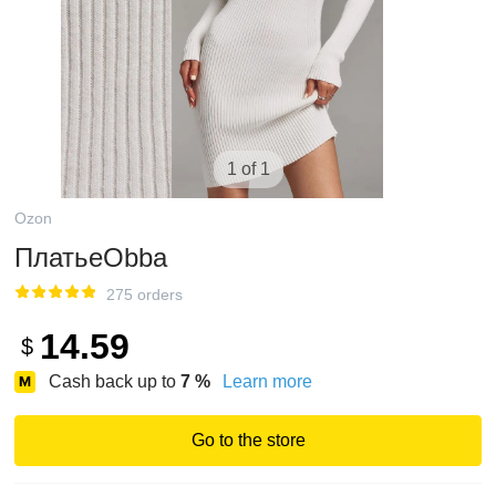
1 of 1
Ozon
ПлатьеObba
275 orders
14.59
$
Cash back up to
7
%
Learn more
Go to the store