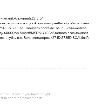
ический.Алюминий.27.5.Б/
новыхкомплектующих.АккумуляторнеКитай,собиралсяпо
Po43,2v.5000Ah.Собиралипосхеме16s5p.Литий-железо-
дит30000Аh.SmartBMSDALY40AсBluetooth,свозможност
основубылвзятВелосипедгорный27.5XS735DISCAL9скR
is product yet. If you have bought
rst to share an opinion on it!