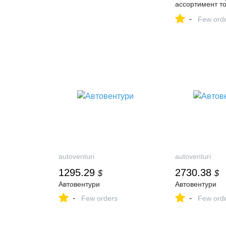
ассортимент то
скидки каждый 
-
Few ord
autoventuri
autoventuri
1295.29
2730.38
$
$
Автовентури
Автовентури
-
-
Few orders
Few ord