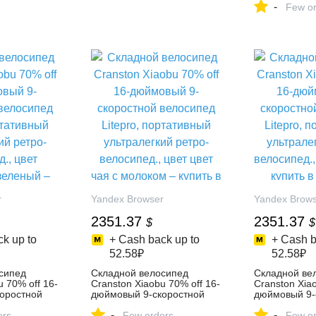
-
Few or
r
Yandex Browser
Yandex Brow
2351.37
2351.37
$
$
k up to
+ Cash back up to
+ Cash b
52.58₽
52.58₽
сипед
Складной велосипед
Складной ве
u 70% off 16-
Cranston Xiaobu 70% off 16-
Cranston Xiao
оростной
дюймовый 9-скоростной
дюймовый 9-
pro,
велосипед Litepro,
велосипед Lit
-
-
льтралегкий
ers
портативный ультралегкий
Few orders
портативный 
Few or