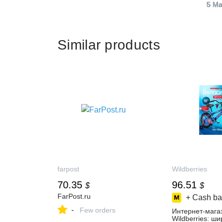
5 Ma
Similar products
farpost
Wildberries
70.35
96.51
$
$
FarPost.ru
+ Cash ba
-
Few orders
Интернет‑мага
Wildberries: ш