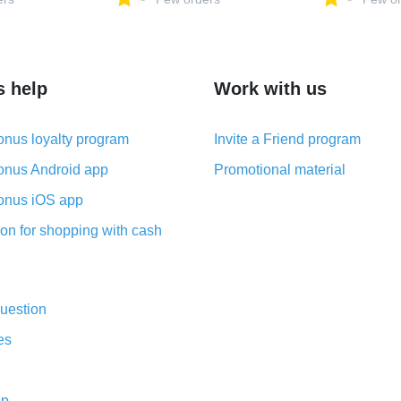
д., цвет
ретро-велосипед., цвет
ретро-велоси
еный –
цвет чая с молоком –
cиний – купи
нет-магазине
купить в интернет-магазине
магазине xus
 Яндекс
xushuaikang на Яндекс
Яндекс Марк
481429
Маркете, 5374481428
5374111108
s help
Work with us
nus loyalty program
Invite a Friend program
nus Android app
Promotional material
nus iOS app
on for shopping with cash
uestion
es
ap