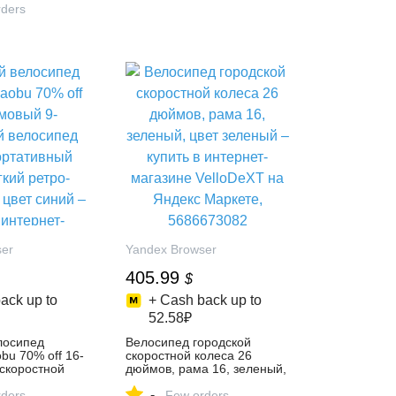
ders
ser
Yandex Browser
405.99
$
ack up to
+ Cash back up to
52.58₽
лосипед
Велосипед городской
bu 70% off 16-
скоростной колеса 26
скоростной
дюймов, рама 16, зеленый,
epro,
цвет зеленый – купить в
-
ультралегкий
ders
интернет-магазине
Few orders