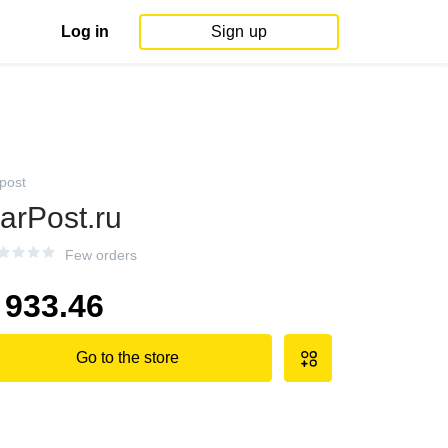
Log in
Sign up
rpost
arPost.ru
Few orders
933.46
Go to the store