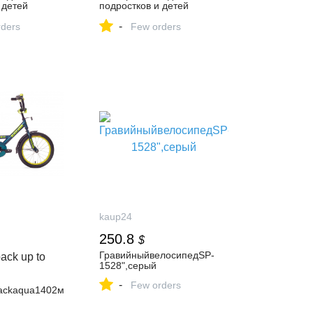
 детей
подростков и детей
462028448
ТуризмPRO 462028448
-
143 ₽ в
ders
купить за 16 143 ₽ в
Few orders
газине
интернет‑магазине
Wildberries
kaup24
250.8
$
ГравийныйвелосипедSP-
ack up to
1528",серый
-
Few orders
ackaqua1402м