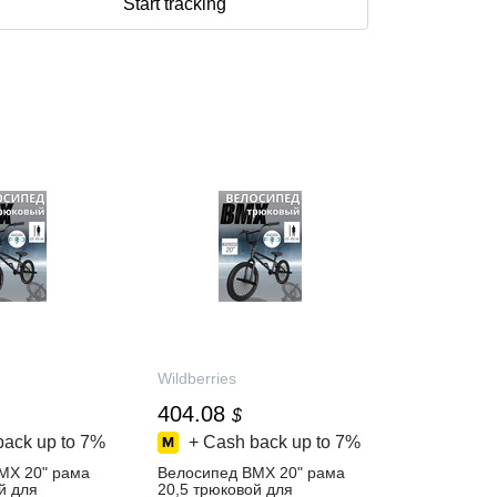
Start tracking
Wildberries
404.08
$
back up to
7%
+ Cash back up to
7%
MX 20" рама
Велосипед BMX 20" рама
й для
20,5 трюковой для