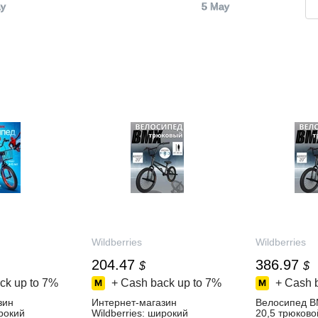
y
5 May
Wildberries
Wildberries
204.47
386.97
$
$
ck up to
7%
+ Cash back up to
7%
+ Cash 
зин
Интернет‑магазин
Велосипед B
ирокий
Wildberries: широкий
20,5 трюково