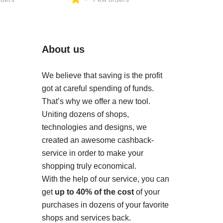
пед., цвет
VelloDeXT на Яндекс
ть в интернет-
Маркете, 5686673082
huaikang на
ете,
About us
We believe that saving is the profit
got at careful spending of funds.
That’s why we offer a new tool.
Uniting dozens of shops,
technologies and designs, we
created an awesome cashback-
service in order to make your
shopping truly economical.
With the help of our service, you can
get
up to 40% of the cost
of your
purchases in dozens of your favorite
shops and services back.