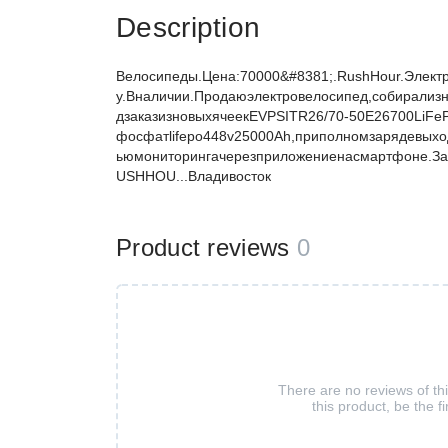
Description
Велосипеды.Цена:70000&#8381;.RushHour.Электр
у.Вналичии.Продаюэлектровелосипед,собирализ
дзаказизновыхячеекEVPSITR26/70-50E26700LiFe
фосфатlifepo448v25000Ah,приполномзарядевыхо
ьюмониторингачерезприложениенасмартфоне.За
USHHOU...Владивосток
Product reviews
0
There are no reviews of th
this product, be the fi