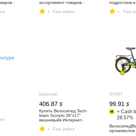
варов -
ассортимент товаров -
подростков и
день!
скидки каждый день!
ТуризмPRO 
-
-
ers
Few orders
купить за 16 
Few or
интернет‑ма
Wildberries
barkovski
START
406.87
99.91
$
$
Купить Велосипед Tech-
+ Cash b
team Scorpio 26"х17"
28.57%
ers
вишневыйв Интернет-
магазине BarkovSki.ru
ВелосипедBl
-
Few orders
орскаяволна