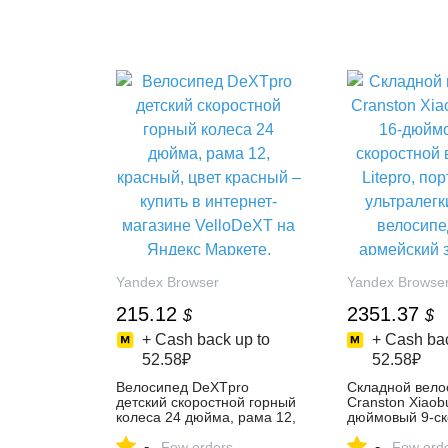
Yandex Browser
Yandex Browse
215.12
2351.37
$
$
+ Cash back up to
+ Cash bac
52.58₽
52.58₽
Велосипед DeXTpro
Складной вело
детский скоростной горный
Cranston Xiaob
колеса 24 дюйма, рама 12,
дюймовый 9-ск
красный, цвет красный –
велосипед Lite
-
-
купить в интернет-магазине
Few orders
портативный у
Few ord