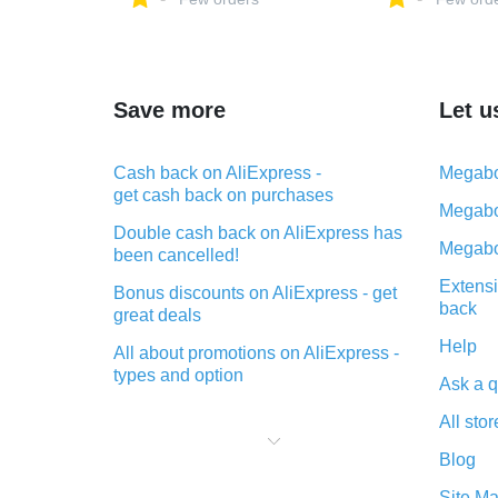
VelloDeXT на Яндекс
ретро-велосипе
Маркете, 4489778112
армейский зел
купить в интер
xushuaikang на
Маркете, 5374
Save more
Let u
Cash back on AliExpress -
Megabo
get cash back on purchases
Megabo
Double cash back on AliExpress has
Megabo
been cancelled!
Extensi
Bonus discounts on AliExpress - get
back
great deals
Help
All about promotions on AliExpress -
types and option
Ask a q
What is cash back when making
All stor
purchases on AliExpress - short and
sweet
Blog
The best place to download cash
Site M