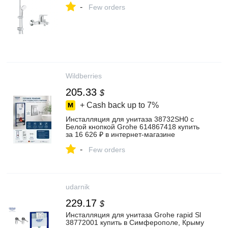
-
Few orders
Wildberries
205.33
$
+ Cash back up to
7%
Инсталляция для унитаза 38732SH0 с
Белой кнопкой Grohe 614867418 купить
за 16 626 ₽ в интернет‑магазине
Wildberries
-
Few orders
udarnik
229.17
$
Инсталляция для унитаза Grohe rapid Sl
38772001 купить в Симферополе, Крыму