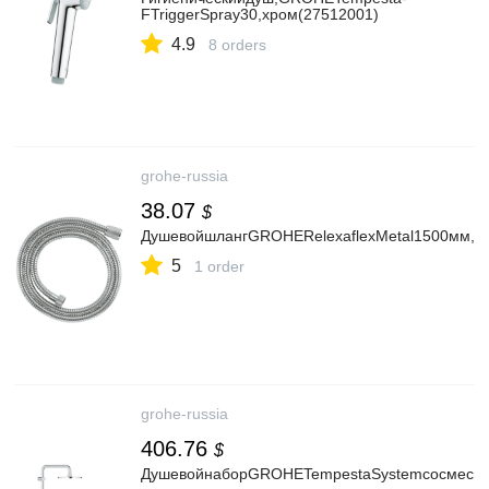
FTriggerSpray30,хром(27512001)
4.9
8 orders
grohe-russia
38.07
$
ДушевойшлангGROHERelexaflexMetal1500мм,х
5
1 order
grohe-russia
406.76
$
ДушевойнаборGROHETempestaSystemсосмесит