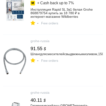
+ Cash back up to
7%
Инсталляция Rapid SL 3в1 белая Grohe
868879754 купить за 18 780 ₽ в
интернет‑магазине Wildberries
-
Few orders
grohe-russia
91.55
$
Шлангдлясмесителейсвыдвижнымизливом,150
-
Few orders
grohe-russia
40.11
$
Гигиеническийдуш,GROHETempesta-