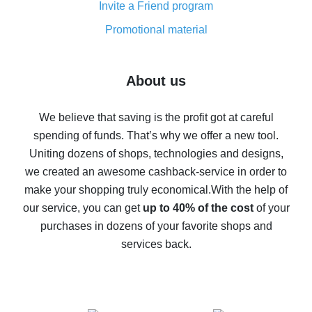
Invite a Friend program
8% cash back on AliExpress - saving real money is a
real thing
Promotional material
7% cash back on AliExpress - save on purchases
Five ways to get the most cash back on AliExpress
About us
How to get back on AliExpress - easy ways to get cash
back
We believe that saving is the profit got at careful
spending of funds. That’s why we offer a new tool.
10% cash back on AliExpress - the impossible is
possible
Uniting dozens of shops, technologies and designs,
we created an awesome cashback-service in order to
The best cash back on AliExpress - how to find it
make your shopping truly economical.
With the help of
The best cash back service for AliExpress - let's
our service, you can get
up to 40% of the cost
of your
compare offers
purchases in dozens of your favorite shops and
services back.