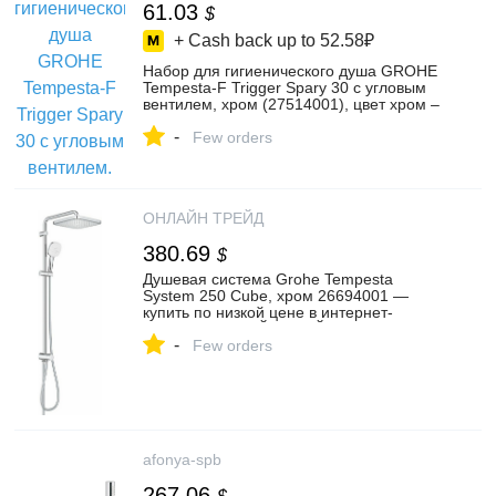
61.03
$
+ Cash back up to
52.58₽
Набор для гигиенического душа GROHE
Tempesta-F Trigger Spary 30 с угловым
вентилем, хром (27514001), цвет хром –
купить в интернет-магазине GROHE
-
Магазин сантехники на Яндекс Маркете,
Few orders
103211424826
ОНЛАЙН ТРЕЙД
380.69
$
Душевая система Grohe Tempesta
System 250 Cube, хром 26694001 —
купить по низкой цене в интернет-
магазине ОНЛАЙН ТРЕЙД.РУ
-
Few orders
afonya-spb
267.06