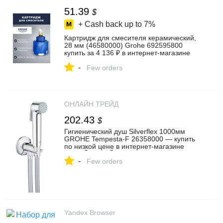
51.39
$
+ Cash back up to
7%
Картридж для смесителя керамический,
28 мм (46580000) Grohe 692595800
купить за 4 136 ₽ в интернет‑магазине
Wildberries
-
Few orders
ОНЛАЙН ТРЕЙД
202.43
$
Гигиенический душ Silverflex 1000мм
GROHE Tempesta-F 26358000 — купить
по низкой цене в интернет-магазине
ОНЛАЙН ТРЕЙД.РУ
-
Few orders
Yandex Browser