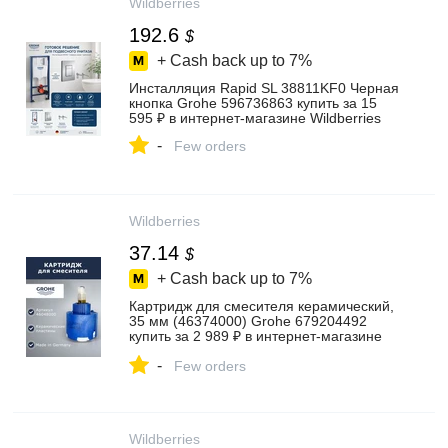
Wildberries
192.6
$
+ Cash back up to
7%
Инсталляция Rapid SL 38811KF0 Черная
кнопка Grohe 596736863 купить за 15
595 ₽ в интернет‑магазине Wildberries
-
Few orders
Wildberries
37.14
$
+ Cash back up to
7%
Картридж для смесителя керамический,
35 мм (46374000) Grohe 679204492
купить за 2 989 ₽ в интернет‑магазине
Wildberries
-
Few orders
Wildberries