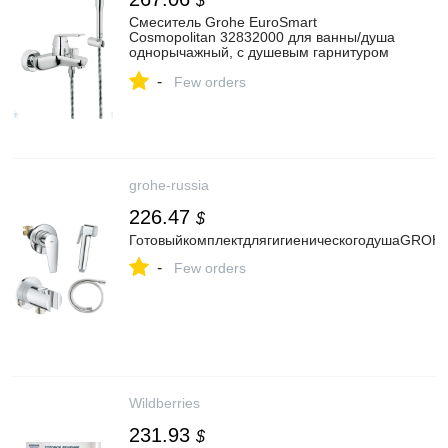
$
Смеситель Grohe EuroSmart
Cosmopolitan 32832000 для ванны/душа
однорычажный, с душевым гарнитуром
— купить оригинал на Афоня, цена 20
-
975 руб.
Few orders
grohe-russia
226.47
$
ГотовыйкомплектдлягигиеническогодушаGROH
-
Few orders
Wildberries
231.93
$