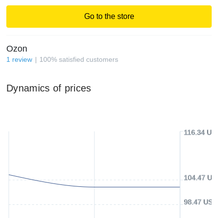
Go to the store
Ozon
1
review
100
%
satisfied customers
Dynamics of prices
116.34 US
104.47 US
98.47 USD