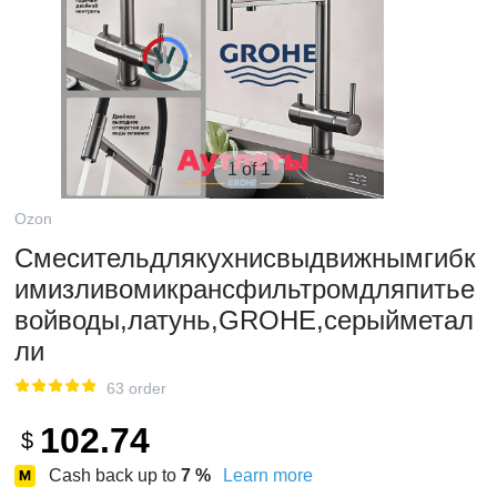
1 of 1
Ozon
Смесительдлякухнисвыдвижнымгибк
имизливомикрансфильтромдляпитье
войводы,латунь,GROHE,cерыйметал
ли
63 order
102.74
$
Cash back up to
7
%
Learn more