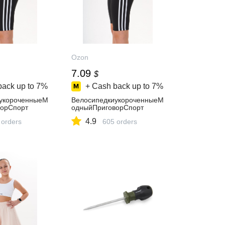
Ozon
7.09
$
back up to
7%
+ Cash back up to
7%
укороченныеМ
ВелосипедкиукороченныеМ
орСпорт
одныйПриговорСпорт
4.9
 orders
605 orders