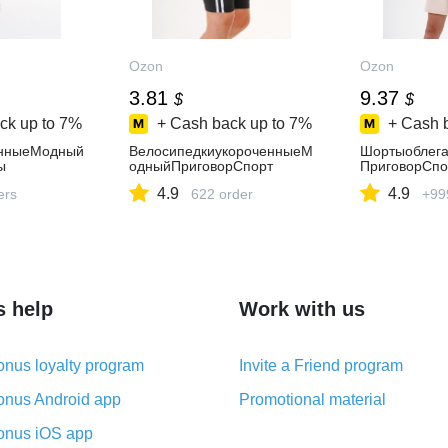
Ozon
Ozon
3.81
9.37
$
$
ck up to
7%
+ Cash back up to
7%
+ Cash 
нныеМодный
ВелосипедкиукороченныеМ
Шортыоблег
ы
одныйПриговорСпорт
ПриговорСпо
4.9
4.9
ers
622 order
+99
s help
Work with us
nus loyalty program
Invite a Friend program
nus Android app
Promotional material
nus iOS app