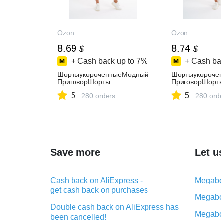
Ozon
Ozon
8.69
8.74
$
$
+ Cash back up to
7%
+ Cash ba
ШортыукороченныеМодный
Шортыукороче
ПриговорШорты
ПриговорШорт
5
5
280 orders
280 ord
Save more
Let u
Cash back on AliExpress -
Megabo
get cash back on purchases
Megabo
Double cash back on AliExpress has
Megabo
been cancelled!