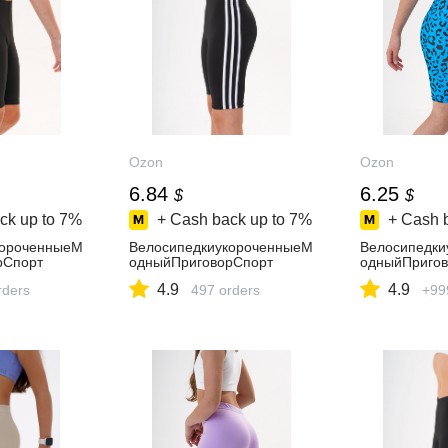
Ozon
Ozon
6.84
6.25
$
$
ck up to
7%
+ Cash back up to
7%
+ Cash 
короченныеМ
ВелосипедкиукороченныеМ
Велосипедки
рСпорт
одныйПриговорСпорт
одныйПригов
4.9
4.9
rders
497 orders
+99