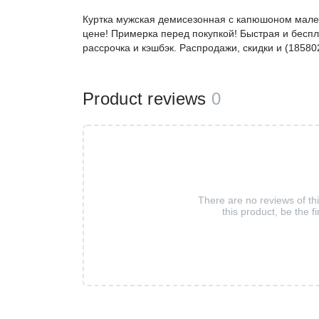
Куртка мужская демисезонная с капюшоном мале
цене! Примерка перед покупкой! Быстрая и беспл
рассрочка и кэшбэк. Распродажи, скидки и (18580
Product reviews
0
There are no reviews of th
this product, be the fi