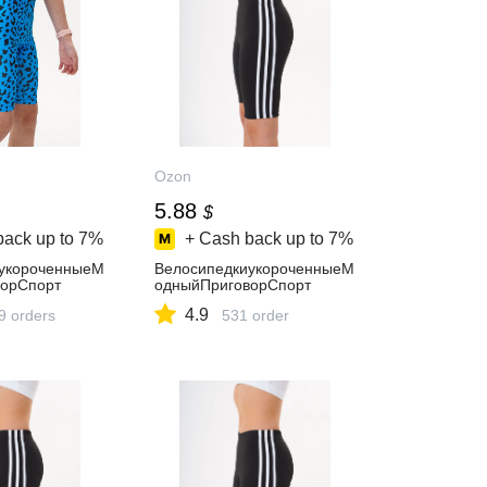
Ozon
5.88
$
back up to
7%
+ Cash back up to
7%
укороченныеМ
ВелосипедкиукороченныеМ
орСпорт
одныйПриговорСпорт
4.9
9 orders
531 order