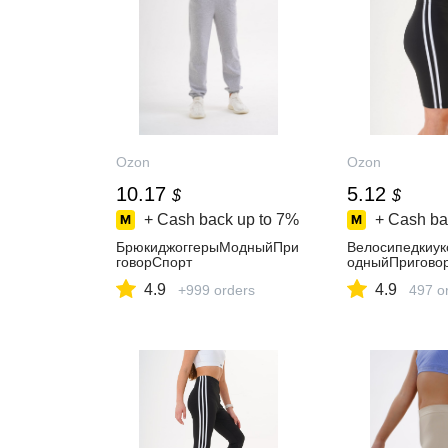
Ozon
Ozon
10.17
5.12
$
$
+ Cash back up to
7%
+ Cash ba
БрюкиджоггерыМодныйПри
Велосипедкиу
говорСпорт
одныйПригово
4.9
4.9
+999 orders
497 o