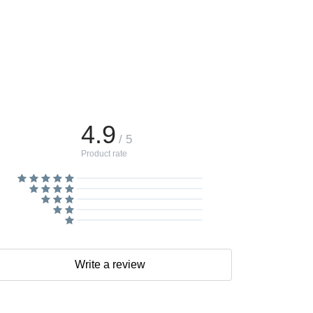
4.9
/ 5
Product rate
Write a review