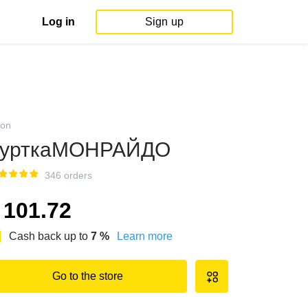
Log in
Sign up
on
КурткаМОНРАЙДО
346 orders
101.72
Cash back up to
7
%
Learn more
Go to the store