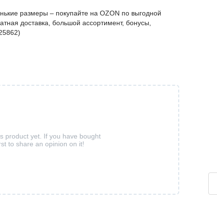
нькие размеры – покупайте на OZON по выгодной
атная доставка, большой ассортимент, бонусы,
25862)
is product yet. If you have bought
rst to share an opinion on it!