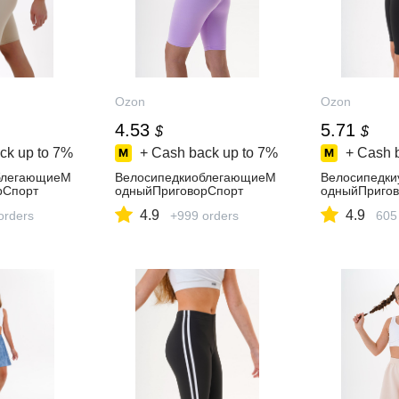
Ozon
Ozon
4.53
5.71
$
$
ck up to
7%
+ Cash back up to
7%
+ Cash 
блегающиеМ
ВелосипедкиоблегающиеМ
Велосипедки
рСпорт
одныйПриговорСпорт
одныйПригов
4.9
4.9
orders
+999 orders
605