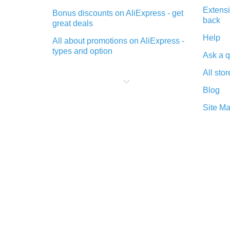
Extensi
Bonus discounts on AliExpress - get
back
great deals
Help
All about promotions on AliExpress -
types and option
Ask a q
What is cash back when making
All stor
purchases on AliExpress - short and
sweet
Blog
The best place to download cash
Site M
back for AliExpress and how to
install it
What is the AliExpress cash back
plugin and what are its advantages
Cash back from the AliExpress
mobile app - advantages of the
plugin
Double cash back on AliExpress has
been cancelled!