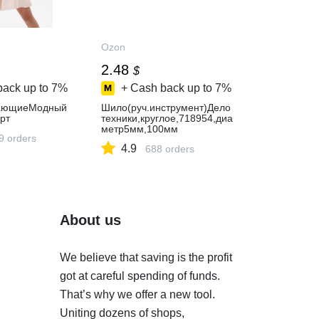
Ozon
2.48
$
back up to
7%
+ Cash back up to
7%
ающиеМодный
Шило(руч.инструмент)Дело
рт
техники,круглое,718954,диа
метр5мм,100мм
9 orders
4.9
688 orders
About us
We believe that saving is the profit
got at careful spending of funds.
That’s why we offer a new tool.
Uniting dozens of shops,