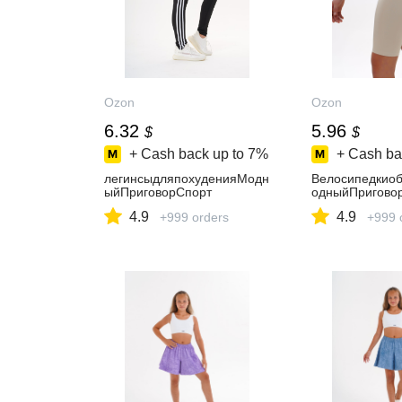
Ozon
Ozon
6.32
5.96
$
$
+ Cash back up to
7%
+ Cash ba
легинсыдляпохуденияМодн
Велосипедкио
ыйПриговорСпорт
одныйПригово
4.9
4.9
+999 orders
+999 