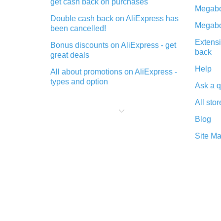
get cash back on purchases
Megabo
Double cash back on AliExpress has
Megabo
been cancelled!
Extensi
Bonus discounts on AliExpress - get
back
great deals
Help
All about promotions on AliExpress -
types and option
Ask a q
What is cash back when making
All stor
purchases on AliExpress - short and
sweet
Blog
The best place to download cash
Site M
back for AliExpress and how to
install it
What is the AliExpress cash back
plugin and what are its advantages
Cash back from the AliExpress
mobile app - advantages of the
plugin