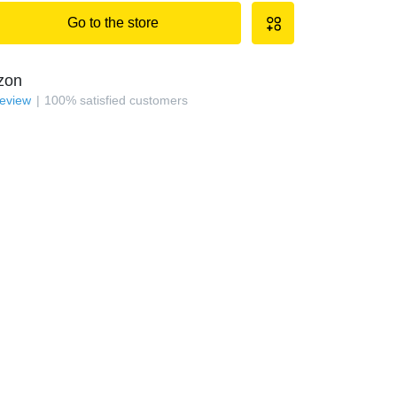
Go to the store
zon
review
100
%
satisfied customers