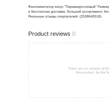
Фаллоимитатор конус "Пирамидоголовый" Размер
и бесплатная доставка, большой ассортимент, бон
Реальные отзывы покупателей. (2538640518)
Product reviews
0
There are no reviews of th
this product, be the fi