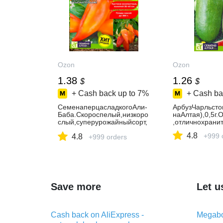
Ozon
Ozon
1.38
1.26
$
$
+ Cash back up to
7%
+ Cash ba
СеменаперцасладкогоАли-
АрбузЧарльсто
Баба.Скороспелый,низкоро
наАлтая),0,5г.
слый,суперурожайныйсорт,
,отличнохранит
усыпанплодами.
4.8
+999 
4.8
+999 orders
Save more
Let u
Cash back on AliExpress -
Megabo