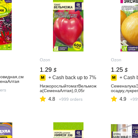
Ozon
Ozon
1.29
1.25
$
$
совидная,см
+ Cash back up to
7%
+ Cash 
менаАлтая
НизкорослыйтоматВельмож
Семеналука
ers
а(СеменаАлтая),0,05г
осадку,лукре
4.8
4.9
+999 orders
+99