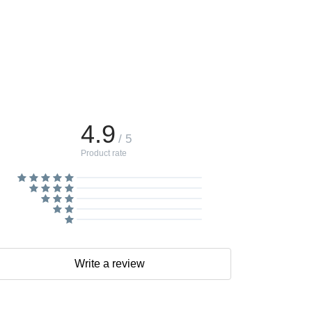
4.9
/ 5
Product rate
Write a review