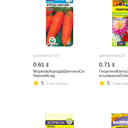
gardenmart24
gardenmart24
0.61
0.71
$
$
МорковьКуродаШантанэСи
ГеоргинаКакту
бирскийсад
есьокрасокСе
5
5
Few orders
Few ord