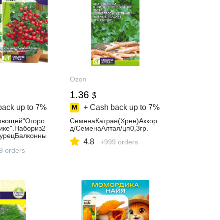
Ozon
1.36
$
back up to
7%
+ Cash back up to
7%
овощей"Огоро
СеменаКатран(Хрен)Аккор
ике".Набориз2
д/СеменаАлтая/цп0,3гр.
гурецБалконны
4.8
+999 orders
онноечудо.Луч
явыращивания
9 orders
ловиях!