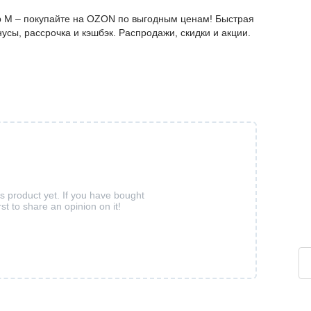
 M – покупайте на OZON по выгодным ценам! Быстрая
усы, рассрочка и кэшбэк. Распродажи, скидки и акции.
is product yet. If you have bought
rst to share an opinion on it!