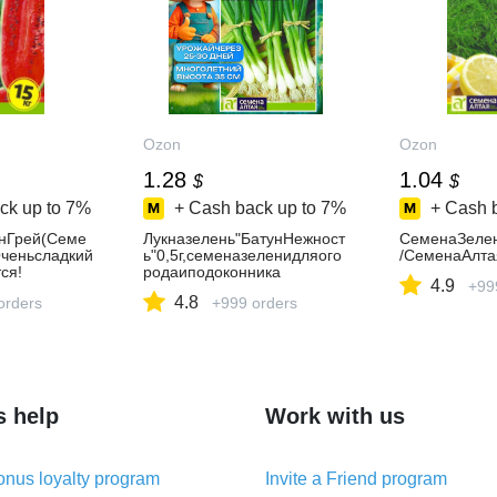
Ozon
Ozon
1.28
1.04
$
$
ck up to
7%
+ Cash back up to
7%
+ Cash 
нГрей(Семе
Лукназелень"БатунНежност
СеменаЗеле
Оченьсладкий
ь"0,5г,семеназеленидляого
/СеменаАлта
ся!
родаиподоконника
4.9
+99
4.8
orders
+999 orders
s help
Work with us
nus loyalty program
Invite a Friend program