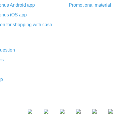
nus Android app
Promotional material
nus iOS app
on for shopping with cash
uestion
es
ap