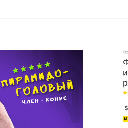
Oz
Ф
и
$