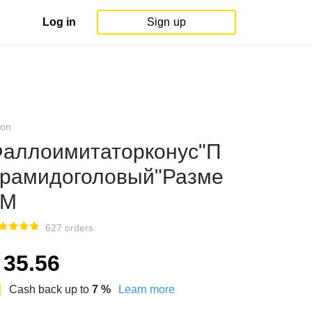
Log in
Sign up
on
аллоимитаторконус"П
рамидоголовый"Разме
рM
627 orders
35.56
Cash back up to
7
%
Learn more