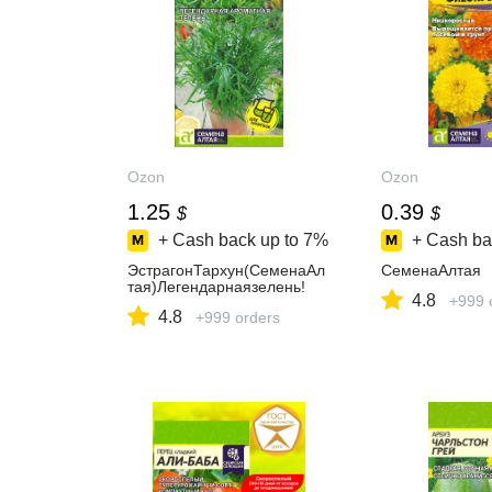
Ozon
Ozon
1.25
0.39
$
$
+ Cash back up to
7%
+ Cash ba
ЭстрагонТархун(СеменаАл
СеменаАлтая
тая)Легендарнаязелень!
4.8
+999 
4.8
+999 orders