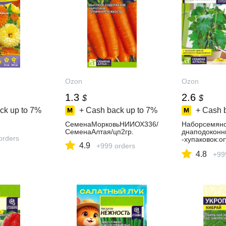
Ozon
Ozon
1.3
2.6
$
$
ck up to
7%
+ Cash back up to
7%
+ Cash 
СеменаМорковьНИИОХ336/
Наборсемян
СеменаАлтая/цп2гр.
днаподоконн
orders
-хупаковок:о
4.9
+999 orders
й+томатБалк
4.8
шийвыбордл
+99
вдомашнихус