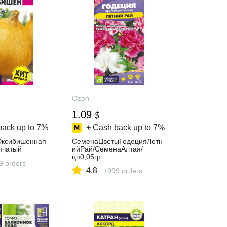
Ozon
1.09
$
back up to
7%
+ Cash back up to
7%
Эксибишеннап
СеменаЦветыГодецияЛетн
пчатый
ийРай/СеменаАлтая/
цп0,05гр.
9 orders
4.8
+999 orders