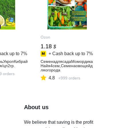
Ozon
1.18
$
back up to
7%
+ Cash back up to
7%
ньУкропКибрай
СеменадлясадаМомордика
я/цп2гр.
Найя4сем,Семенаовощейд
ляогорода
9 orders
4.8
+999 orders
About us
We believe that saving is the profit