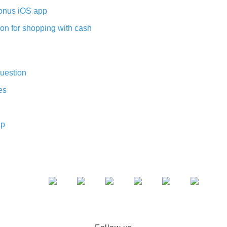
nus iOS app
on for shopping with cash
uestion
es
ap