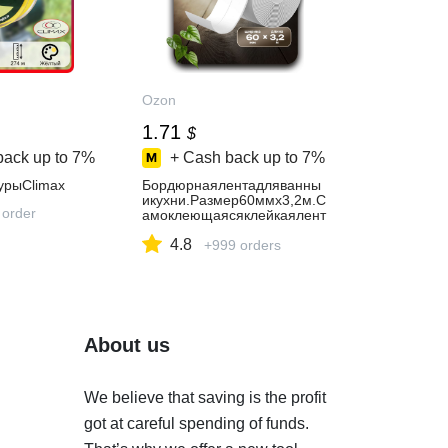
Ozon
1.71
$
back up to
7%
+ Cash back up to
7%
урыClimax
Бордюрнаялентадляванны
икухни.Размер60ммх3,2м.С
 order
амоклеющаясяклейкаялент
а,уголокдляванны
4.8
+999 orders
About us
We believe that saving is the profit
got at careful spending of funds.