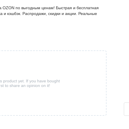
 на OZON по выгодным ценам! Быстрая и бесплатная
а и кэшбэк. Распродажи, скидки и акции. Реальные
is product yet. If you have bought
rst to share an opinion on it!