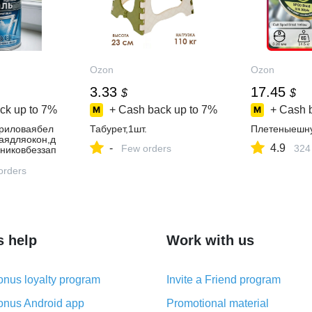
Ozon
Ozon
3.33
17.45
$
$
ck up to
7%
+ Cash back up to
7%
+ Cash 
риловаябел
Табурет,1шт.
Плетеныешн
аядляокон,д
-
4.9
Few orders
324
никовбеззап
ГАМАЛЕР/
внутреннихр
orders
s help
Work with us
nus loyalty program
Invite a Friend program
nus Android app
Promotional material