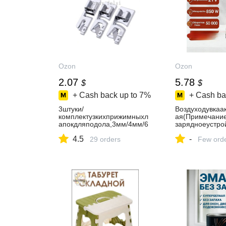
Ozon
Ozon
2.07
5.78
$
$
+ Cash back up to
7%
+ Cash ba
3штуки/
Воздуходувкаа
комплектузкихприжимныхл
ая(Примечание
апокдляподола,3мм/4мм/6
зарядноеустро
мм,подходятдлявсехаксесс
ектневходят.)
4.5
-
уаровдляшвейныхмашинсн
29 orders
Few ord
изкимхвостовиком