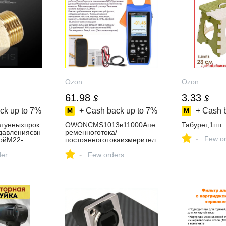
Ozon
Ozon
61.98
3.33
$
$
ck up to
7%
+ Cash back up to
7%
+ Cash 
тунныхпрок
OWONCMS1013в11000Апе
Табурет,1шт.
давлениясвн
ременноготока/
-
Few or
ойМ22-
постоянноготокаизмерител
йрезьбыМ22
ьзажима+Bluetooth18650ли
-
der
тиеваябатарея
Few orders