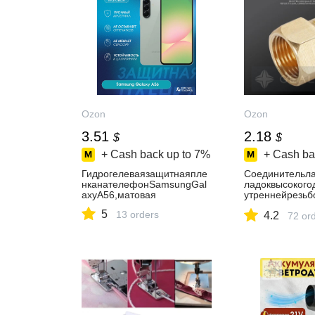
Ozon
Ozon
3.51
2.18
$
$
+ Cash back up to
7%
+ Cash ba
Гидрогелеваязащитнаяпле
Соединительла
нканателефонSamsungGal
ладоквысокого
axyA56,матовая
утреннейрезьб
15ммдовнешне
5
13 orders
4.2
-14мм,4500PSI
72 or