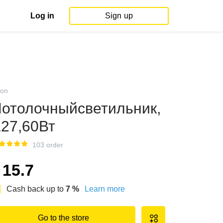
Log in
Sign up
on
отолочныйсветильник,
27,60Вт
103 order
15.7
Cash back up to
7
%
Learn more
Go to the store