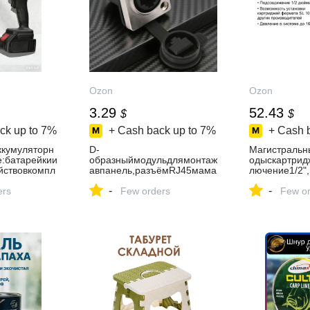
Ozon
Ozon
3.29
52.43
$
$
ck up to
7%
+ Cash back up to
7%
+ Cash 
ккумуляторн
D-
Магистральн
:батарейкии
образныймодульдлямонтаж
одыскартрид
йствовкомпл
авпанель,разъёмRJ45мама
лючение1/2"
мамасповоротом180,водон
сталь
-
-
ers
епроницаемый
Few orders
Few or