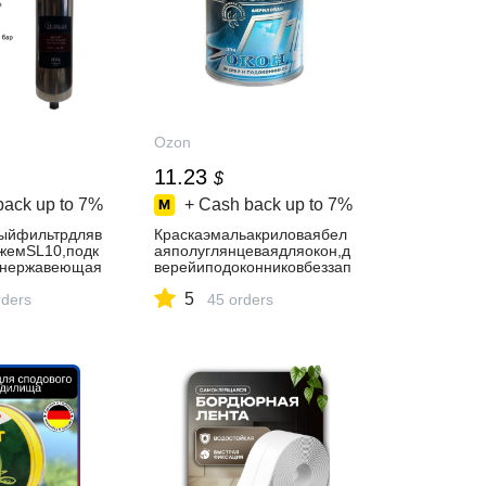
Ozon
11.23
$
back up to
7%
+ Cash back up to
7%
ыйфильтрдляв
Краскаэмальакриловаябел
жемSL10,подк
аяполуглянцеваядляокон,д
,нержавеющая
верейиподоконниковбеззап
аха0.9кгРАДУГАМАЛЕР/
5
ders
длянаружныхивнутреннихр
45 orders
абот