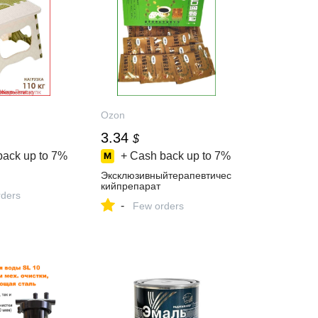
Ozon
3.34
$
back up to
7%
+ Cash back up to
7%
Эксклюзивныйтерапевтичес
кийпрепарат
ders
-
Few orders