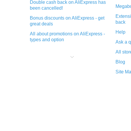
Double cash back on AliExpress has
Megabo
been cancelled!
Extensi
Bonus discounts on AliExpress - get
back
great deals
Help
All about promotions on AliExpress -
types and option
Ask a q
What is cash back when making
All stor
purchases on AliExpress - short and
sweet
Blog
The best place to download cash
Site M
back for AliExpress and how to
install it
What is the AliExpress cash back
plugin and what are its advantages
Cash back from the AliExpress
mobile app - advantages of the
plugin
Double cash back on AliExpress has