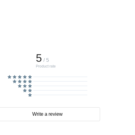
5
/ 5
Product rate
Write a review