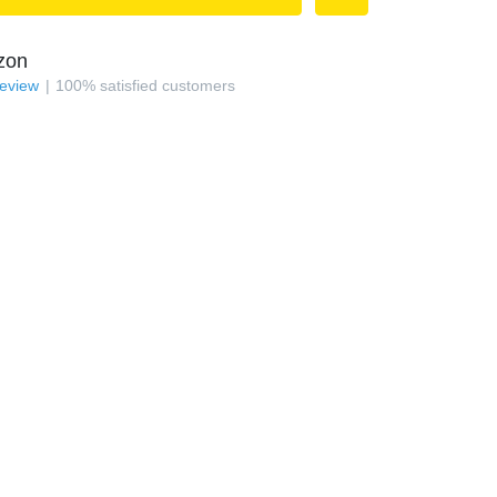
zon
review
100
%
satisfied customers