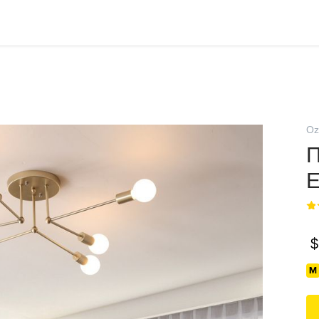
Oz
П
E
$