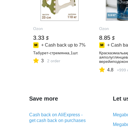
Ozon
Ozon
3.33
8.85
$
$
+ Cash back up to
7%
+ Cash ba
Табурет-стремянка,1шт.
Краскаэмальак
аяполуглянцев
3
2 order
верейиподокон
аха0.9кгРАДУ
4.8
длянаружныхи
+999 
абот
Save more
Let u
Cash back on AliExpress -
Megabo
get cash back on purchases
Megabo