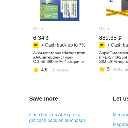
Ozon
Ozon
6.34
889.35
$
$
+ Cash back up to
7%
+ Cash ba
Аккумуляторнаябатареятип
AppleСмартфон
аАА,интерфейсType-
m+E-Sim8/256Г
C,1,5В,3800мАч,4секции,вк
SIM,eSIM,черн
лючаякабельдлязарядкиико
5
193 ord
4.6
робкудляхранения
16 orders
Save more
Let u
Cash back on AliExpress -
Megabo
get cash back on purchases
Megabo