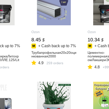
Ozon
Ozon
8.45
10.34
$
$
ck up to
7%
+ Cash back up to
7%
+ Cash 
Трубапрофильная20х20оци
Цементно-
иркаЛитохр
нкованная2000
полимернаяз
ЛЛЕ.125/Lit
омЛакшериЭВ
4.9
259 orders
EVO1-
ochromLuxur
4.8
чатыйсерый,
orders
10LLE.120Же
+99
серый,2кг