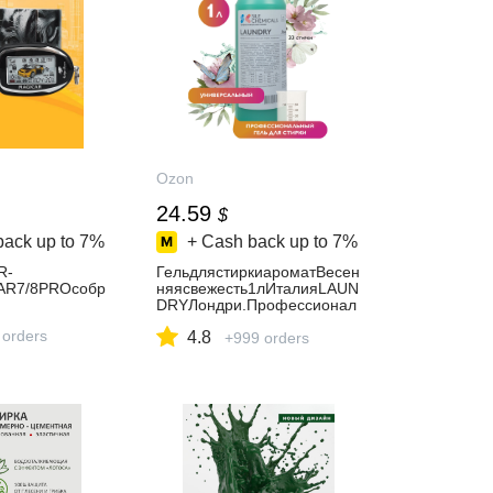
Ozon
24.59
$
back up to
7%
+ Cash back up to
7%
R-
ГельдлястиркиароматВесен
R7/8PROсобр
няясвежесть1лИталияLAUN
DRYЛондри.Профессионал
ьноесредство.Концентрат.
 orders
4.8
+999 orders