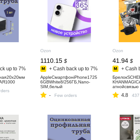
Ozon
Ozon
1110.15
41.94
$
$
ck up to
7%
+ Cash back up to
7%
+ Cash 
ная20х20мм
AppleСмартфонiPhone1725
БрелокSCHE
АЯ1000
6GBWhite8/256ГБ,Nano-
KHANMAGICA
SIM,белый
атнойсвязью
rders
-
4.8
Few orders
437