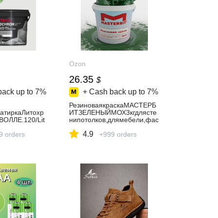
Ozon
26.35
$
back up to
7%
+ Cash back up to
7%
РезиноваякраскаМАСТЕРБ
атиркаЛитохр
ИТЗЕЛЕНЫЙМОХ3кгдлясте
ОЛЛЕ.120/Lit
нипотолков,длямебели,фас
yEVO1-
адная,моющаяся,акрилова
4.9
мчужно-
9 orders
я,водоэмульсионная,беззап
+999 orders
аха