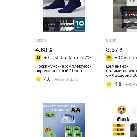
Ozon
Ozon
4.68
8.57
$
$
+ Cash back up to
7%
+ Cash ba
Носкимужскиекомплектноск
Цементно-
овразноцветный,10пар
полимернаязат
омЛакшериЭВО
4.8
+999 orders
ochromLuxury
4.8
10LLE.125Дым
+999 
2кг