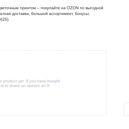
цветочным принтом – покупайте на OZON по выгодной
атная доставка, большой ассортимент, бонусы,
3625)
is product yet. If you have bought
rst to share an opinion on it!