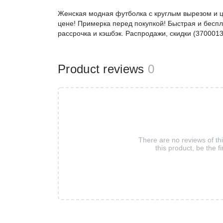
Женская модная футболка с круглым вырезом и 
цене! Примерка перед покупкой! Быстрая и беспл
рассрочка и кэшбэк. Распродажи, скидки (370001
Product reviews
0
There are no reviews of th
this product, be the fi