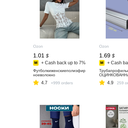
Ozon
Ozon
1.01
1.69
$
$
+ Cash back up to
7%
+ Cash ba
Футболкиженскиеполиэфир
Трубапрофиль
ноеволокно
ОЦИНКОВАНН
4.7
4.9
+999 orders
259 o