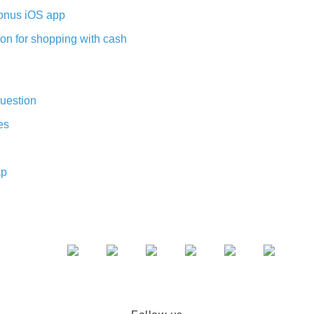
nus iOS app
on for shopping with cash
uestion
es
ap