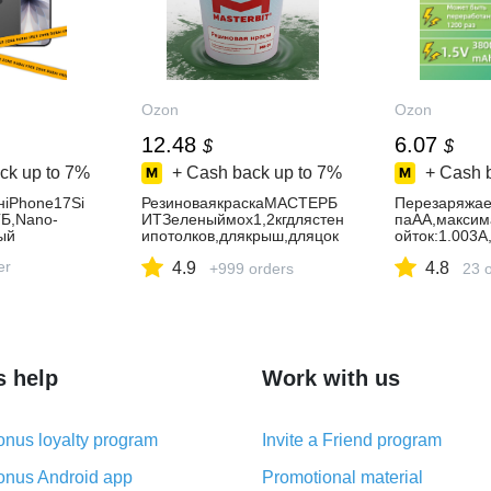
Ozon
Ozon
12.48
6.07
$
$
ck up to
7%
+ Cash back up to
7%
+ Cash 
iPhone17Si
РезиноваякраскаМАСТЕРБ
Перезаряжае
Б,Nano-
ИТЗеленыймох1,2кгдлястен
паАА,максим
ый
ипотолков,длякрыш,дляцок
ойток:1.003А
оля,длязабора,дляОСБ,для
ионная1,5В,
er
4.9
4.8
ванной,водостойкая
+999 orders
оставляется
23 
C,универсал
ором
s help
Work with us
nus loyalty program
Invite a Friend program
nus Android app
Promotional material