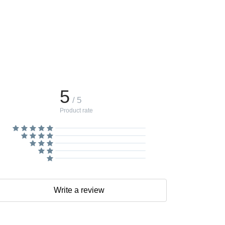
5
/ 5
Product rate
Write a review