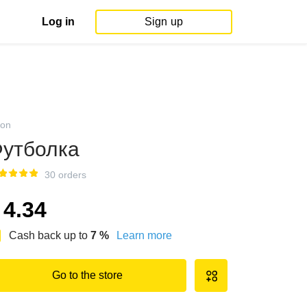
Log in
Sign up
on
утболка
30 orders
4.34
Cash back up to
7
%
Learn more
Go to the store