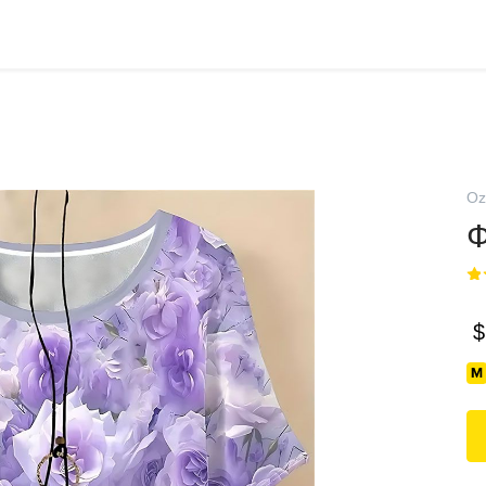
Oz
Ф
$