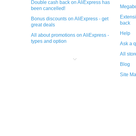
Double cash back on AliExpress has
Megabo
been cancelled!
Extensi
Bonus discounts on AliExpress - get
back
great deals
Help
All about promotions on AliExpress -
types and option
Ask a q
What is cash back when making
All stor
purchases on AliExpress - short and
sweet
Blog
The best place to download cash
Site M
back for AliExpress and how to
install it
What is the AliExpress cash back
plugin and what are its advantages
Cash back from the AliExpress
mobile app - advantages of the
plugin
Double cash back on AliExpress has