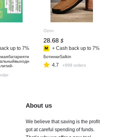
Ozon
28.68
$
back up to
7%
+ Cash back up to
7%
маябатареяти
БотинкиSalkin
альныйвыходн
4.7
+999 orders
,литий-
3800мАч,4шт.П
скабелемType-
order
ьнымаккумулят
About us
We believe that saving is the profit
got at careful spending of funds.