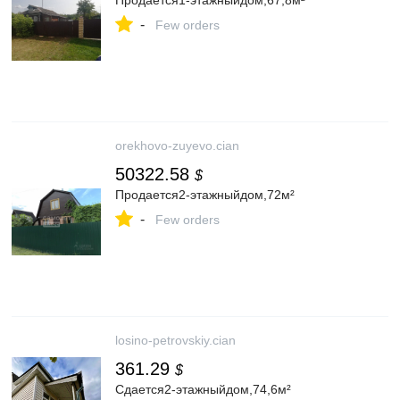
Продается1-этажныйдом,67,8м²
-
Few orders
orekhovo-zuyevo.cian
50322.58
$
Продается2-этажныйдом,72м²
-
Few orders
losino-petrovskiy.cian
361.29
$
Сдается2-этажныйдом,74,6м²