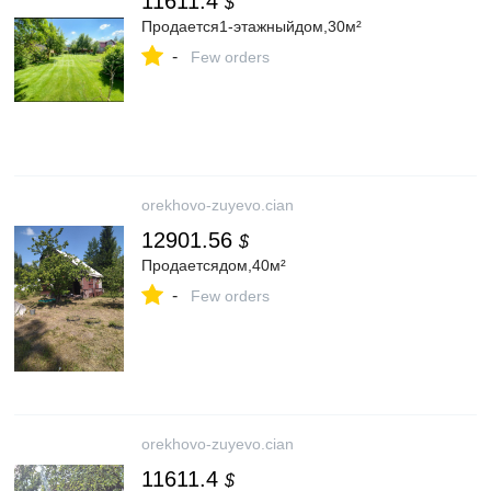
11611.4
$
Продается1-этажныйдом,30м²
-
Few orders
orekhovo-zuyevo.cian
12901.56
$
Продаетсядом,40м²
-
Few orders
orekhovo-zuyevo.cian
11611.4
$