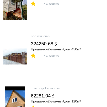
-
Few orders
noginsk.cian
324250.68
$
Продается2-этажныйдом,450м²
-
Few orders
chernogolovka.cian
62281.04
$
Продается2-этажныйдом,120м²