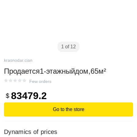
1 of 12
krasnodar.cian
Продается1-этажныйдом,65м²
Few orders
83479.2
$
Go to the store
Dynamics of prices