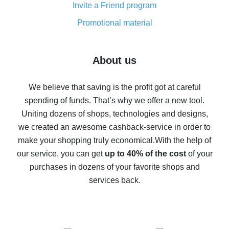
Invite a Friend program
8% cash back on AliExpress - saving real money is a
real thing
Promotional material
7% cash back on AliExpress - save on purchases
Five ways to get the most cash back on AliExpress
About us
How to get back on AliExpress - easy ways to get cash
back
We believe that saving is the profit got at careful
spending of funds. That’s why we offer a new tool.
10% cash back on AliExpress - the impossible is
possible
Uniting dozens of shops, technologies and designs,
we created an awesome cashback-service in order to
The best cash back on AliExpress - how to find it
make your shopping truly economical.
With the help of
The best cash back service for AliExpress - let's
our service, you can get
up to 40% of the cost
of your
compare offers
purchases in dozens of your favorite shops and
services back.