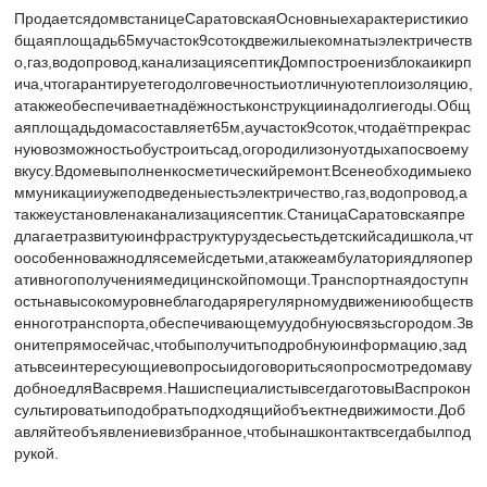
ПродаетсядомвстаницеСаратовскаяОсновныехарактеристикио
бщаяплощадь65мучасток9сотокдвежилыекомнатыэлектричеств
о,газ,водопровод,канализациясептикДомпостроенизблокаикирп
ича,чтогарантируетегодолговечностьиотличнуютеплоизоляцию,
атакжеобеспечиваетнадёжностьконструкциинадолгиегоды.Общ
аяплощадьдомасоставляет65м,аучасток9соток,чтодаётпрекрас
нуювозможностьобустроитьсад,огородилизонуотдыхапосвоему
вкусу.Вдомевыполненкосметическийремонт.Всенеобходимыеко
ммуникацииужеподведеныестьэлектричество,газ,водопровод,а
такжеустановленаканализациясептик.СтаницаСаратовскаяпре
длагаетразвитуюинфраструктуруздесьестьдетскийсадишкола,чт
оособенноважнодлясемейсдетьми,атакжеамбулаториядляопер
ативногополучениямедицинскойпомощи.Транспортнаядоступн
остьнавысокомуровнеблагодарярегулярномудвижениюобществ
енноготранспорта,обеспечивающемуудобнуюсвязьсгородом.Зв
онитепрямосейчас,чтобыполучитьподробнуюинформацию,зад
атьвсеинтересующиевопросыидоговоритьсяопросмотредомаву
добноедляВасвремя.НашиспециалистывсегдаготовыВаспрокон
сультироватьиподобратьподходящийобъектнедвижимости.Доб
авляйтеобъявлениевизбранное,чтобынашконтактвсегдабылпод
рукой.