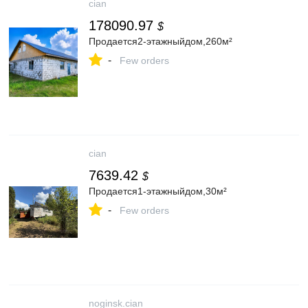
cian
178090.97
$
Продается2-этажныйдом,260м²
-
Few orders
cian
7639.42
$
Продается1-этажныйдом,30м²
-
Few orders
noginsk.cian