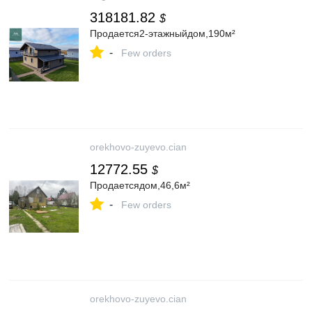
318181.82
$
Продается2-этажныйдом,190м²
-
Few orders
orekhovo-zuyevo.cian
12772.55
$
Продаетсядом,46,6м²
-
Few orders
orekhovo-zuyevo.cian