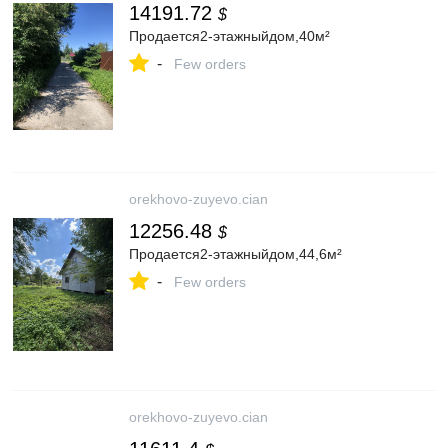
14191.72
$
Продается2-этажныйдом,40м²
-
Few orders
orekhovo-zuyevo.cian
12256.48
$
Продается2-этажныйдом,44,6м²
-
Few orders
orekhovo-zuyevo.cian