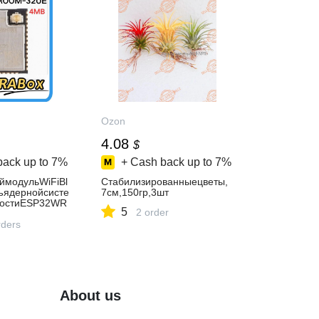
Ozon
4.08
$
back up to
7%
+ Cash back up to
7%
ймодульWiFiBl
Стабилизированныецветы,
хъядернойсисте
7см,150гр,3шт
ностиESP32WR
5
2 order
ROVERIIBB--
ders
About us