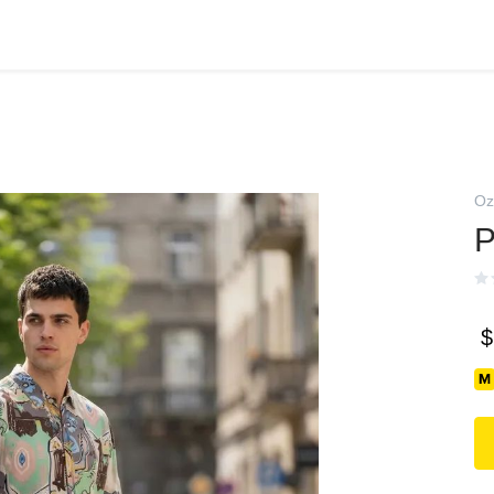
Oz
Р
$