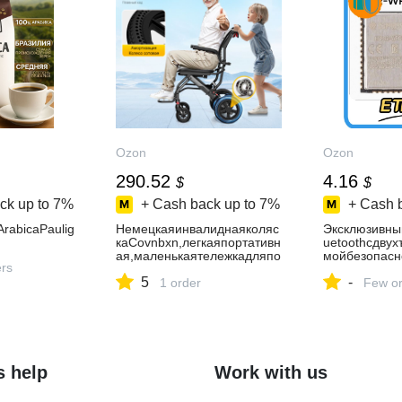
Ozon
Ozon
290.52
4.16
$
$
ck up to
7%
+ Cash back up to
7%
+ Cash 
rabicaPaulig
Немецкаяинвалиднаяколяс
Эксклюзивны
каCovnbxn,легкаяпортативн
uetoothсдву
ая,маленькаятележкадляпо
мойбезопас
ers
жилыхлюдей
OOM32D32UW
5
-
1 order
jc
Few or
s help
Work with us