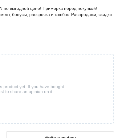
N по выгодной цене! Примерка перед покупкой!
мент, бонусы, рассрочка и кэшбэк. Распродажи, скидки
is product yet. If you have bought
rst to share an opinion on it!