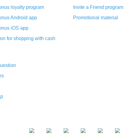
nus loyalty program
Invite a Friend program
nus Android app
Promotional material
nus iOS app
on for shopping with cash
uestion
es
ap