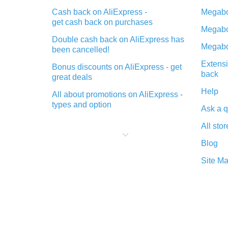
Cash back on AliExpress -
Megabo
get cash back on purchases
Megabo
Double cash back on AliExpress has
Megabo
been cancelled!
Extensi
Bonus discounts on AliExpress - get
back
great deals
Help
All about promotions on AliExpress -
types and option
Ask a q
What is cash back when making
All stor
purchases on AliExpress - short and
sweet
Blog
The best place to download cash
Site M
back for AliExpress and how to
install it
What is the AliExpress cash back
plugin and what are its advantages
Cash back from the AliExpress