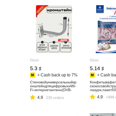
Ozon
Ozon
5.3
5.14
$
$
+ Cash back up to
7%
+ Cash ba
Стеновойуниверсальныйкр
Конфетывафе
онштейндляцифровыхиWi-
скокосовойстр
Fi-интернетантенн(DVB-
лазури,пакет50
T2,4G,5G),кабелей,шлангов
4.9
+999 
4.9
,светильников.
235 orders