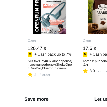
Ozon
Ozon
120.47
17.6
$
$
+ Cash back up to
7%
+ Cash ba
SHOKZНаушникибеспровод
КофезерновойA
ныесмикрофономShokzOpe
,1кг
nRunPro,Bluetooth,синий
3.9
7 ord
5
2 order
Save more
Let u