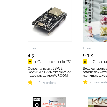
Ozon
Ozon
4
9.1
$
$
+ Cash back up to
7%
+ Cash ba
ОсновнаяплатаESP32-
Воздушныетил
DevKitCESP32можетбытьос
ома:неприхотл
нащенамодулемWROOM-
я,очищающиев
32UWROVER
-
Few ord
-
Few orders