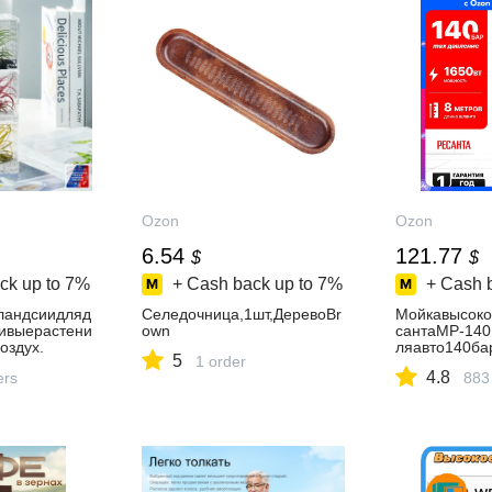
Ozon
Ozon
6.54
121.77
$
$
ck up to
7%
+ Cash back up to
7%
+ Cash 
ландсиидляд
Селедочница,1шт,ДеревоBr
Мойкавысоко
ивыерастени
own
сантаМР-140
оздух.
ляавто140ба
5
1 order
4.8
ers
883