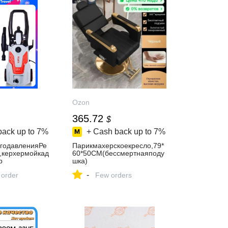
Ozon
365.72
$
back up to
7%
+ Cash back up to
7%
годавленияРе
Парикмахерскоекресло,79*
,керхермойкад
60*50CM(бессмертнаяподу
р
шка)
-
 order
Few orders