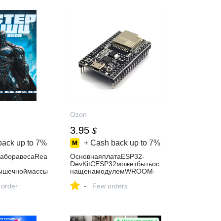
Ozon
3.95
$
back up to
7%
+ Cash back up to
7%
аборавесаRea
ОсновнаяплатаESP32-
DevKitCESP32можетбытьос
ышечноймассы
нащенамодулемWROOM-
ндлямужчин,для
32UWROVER
-
илыивынослив
 order
Few orders
псул