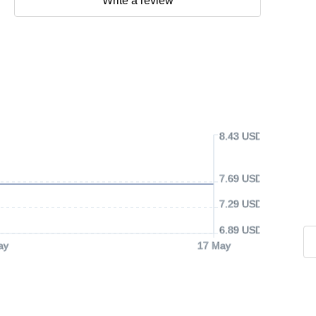
Write a review
8.43 USD
7.69 USD
7.29 USD
6.89 USD
ay
17 May