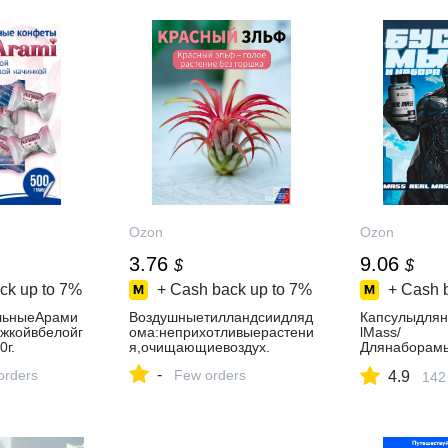
Ozon
Ozon
3.76
9.06
$
$
ck up to
7%
+ Cash back up to
7%
+ Cash 
льныеАрами
Воздушныетилландсиидляд
Капсулыдлян
ужкойвбелойг
ома:неприхотливыерастени
lMass/
0г.
я,очищающиевоздух.
Длянаборам
,тестостеро
-
orders
Few orders
4.9
увеличенияс
142
ости/"Масс"
("Mass")60ка