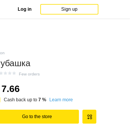
Log in
Sign up
on
убашка
Few orders
7.66
Cash back up to
7
%
Learn more
Go to the store