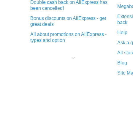
Double cash back on AliExpress has
Megabo
been cancelled!
Extensi
Bonus discounts on AliExpress - get
back
great deals
Help
All about promotions on AliExpress -
types and option
Ask a q
What is cash back when making
All stor
purchases on AliExpress - short and
sweet
Blog
The best place to download cash
Site M
back for AliExpress and how to
install it
What is the AliExpress cash back
plugin and what are its advantages
Cash back from the AliExpress
mobile app - advantages of the
plugin
Double cash back on AliExpress has