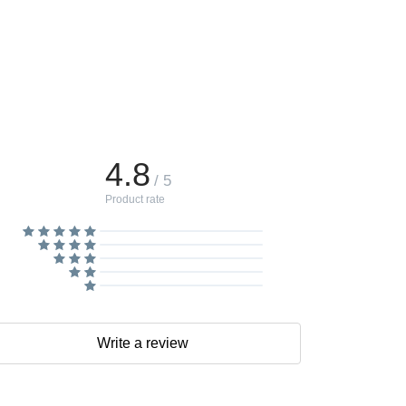
4.8
/ 5
Product rate
Write a review