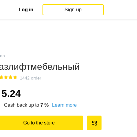
Log in
Sign up
on
азлифтмебельный
1442 order
5.24
Cash back up to
7
%
Learn more
Go to the store