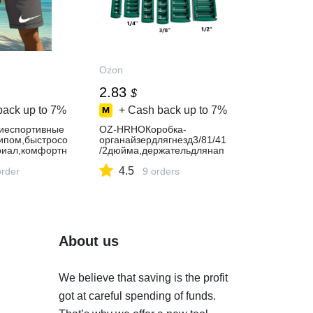
Ozon
2.83
$
back up to
7%
+ Cash back up to
7%
иеспортивные
OZ-HRHOКоробка-
ипом,быстросо
органайзердлягнезд3/81/41
иал,комфортн
/2дюйма,держательдлянап
льнаядлятрени
равляющейсзажимомдлягн
4.5
дневнойноски
order
ездизАБС-пластика
9 orders
About us
We believe that saving is the profit
got at careful spending of funds.