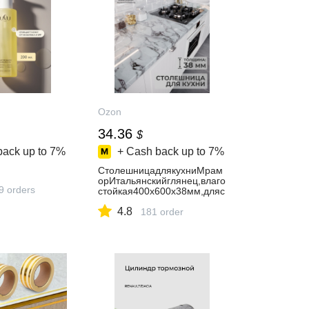
Ozon
34.36
$
back up to
7%
+ Cash back up to
7%
СтолешницадлякухниМрам
орИтальянскийглянец,влаго
9 orders
стойкая400х600х38мм,дляс
тола,барнойстойки
4.8
181 order