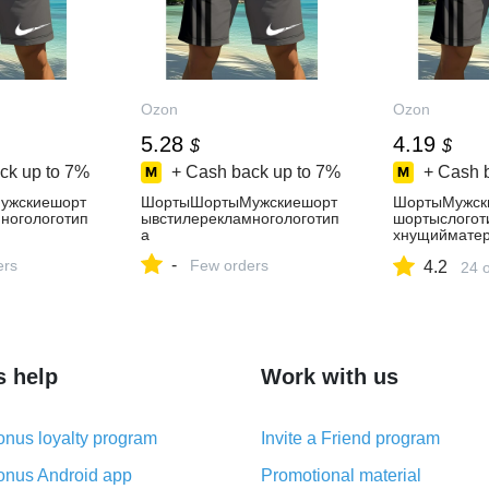
Ozon
Ozon
5.28
4.19
$
$
ck up to
7%
+ Cash back up to
7%
+ Cash 
ужскиешорт
ШортыШортыМужскиешорт
ШортыМужск
ногологотип
ывстилерекламногологотип
шортыслогот
а
хнущийматер
ыйкрой,идеа
-
ers
Few orders
4.2
ровокиповсе
24 
s help
Work with us
nus loyalty program
Invite a Friend program
nus Android app
Promotional material