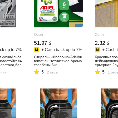
Ozon
Ozon
51.97
2.32
$
$
ck up to
7%
+ Cash back up to
7%
+ Cash 
якухниАльбе
СтиральныйпорошокArielAu
Красивыепоз
лагостойкая4
tomat,синтетическое,Арома
лейкидляшво
лястола,бар
твербены,6кг
ерьерная,2р
5
5
2 order
1 ord
rder