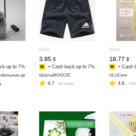
Ozon
Ozon
3.85
18.77
$
$
ck up to
7%
+ Cash back up to
7%
+ Cash 
обильные,ар
ШортыMOOCIE
ULUCare
4.7
4.8
43 order
+99
.