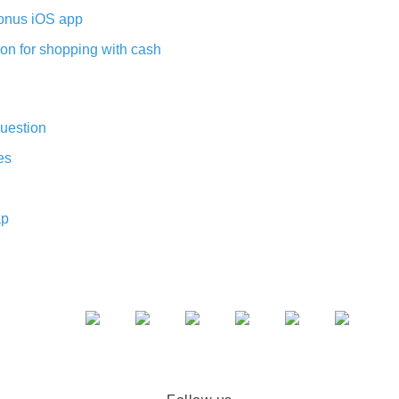
nus iOS app
on for shopping with cash
uestion
es
ap