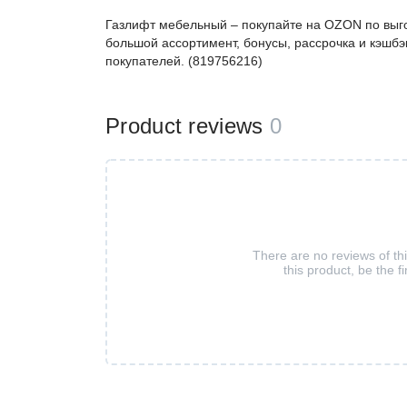
Газлифт мебельный – покупайте на OZON по выго
большой ассортимент, бонусы, рассрочка и кэшбэ
покупателей. (819756216)
Product reviews
0
There are no reviews of th
this product, be the fi