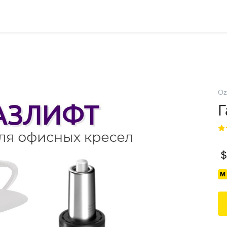
Oz
Г
$