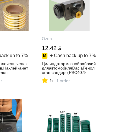
Ozon
12.42
$
back up to
7%
+ Cash back up to
7%
олоченныенак
Цилиндртормознойрабочий
в,Наклейкаинт
дляавтомобиляDaciaРенол
улон.
оган,сандеро,PBC4078
5
er
1 order