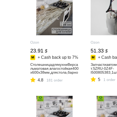
Ozon
Ozon
23.91
51.33
$
$
+ Cash back up to
7%
+ Cash ba
СтолешницадлякухниВерса
Запчастиавтом
льматовая,влагостойкая400
т.SZRU-0Z4F-
х600х38мм,длястола,барно
I500805383,1шт
йстойки
5
1 order
4.8
181 order