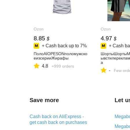
Ozon
Ozon
8.85
4.97
$
$
+ Cash back up to
7%
+ Cash ba
ПолоAIOPESONполомужско
ШортыШортыМ
еизсерииЖирафы
ывстилереклам
а
4.8
+999 orders
-
Few ord
Save more
Let u
Cash back on AliExpress -
Megabo
get cash back on purchases
Megabo