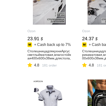
Ozon
Ozon
23.91
24.37
$
$
+ Cash back up to
7%
+ Cash ba
СтолешницадлякухниАргус
Столешницадл
светлыйматовая,влагостойк
рикаматовая,в
ая400х600х38мм,длястола,
00х600х38мм,д
барнойстойки
нойстойки
4.8
4.8
181 order
181 o