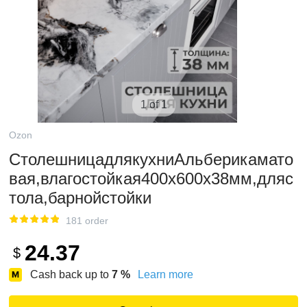
1 of 1
Ozon
СтолешницадлякухниАльберикамато
вая,влагостойкая400х600х38мм,дляс
тола,барнойстойки
181 order
24.37
$
Cash back up to
7
%
Learn more