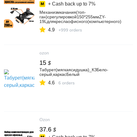
+ Cash back up to
7%
Механизмкачания(топ-
ган)срегулировкой150*255ммZY-
19Lдлякреслаофисного(компьютерного)
4.9
+999 orders
ozon
15
$
Табурет(мягкаясидушка)_КЗБело-
серый,каркасБелый
4.6
6 orders
Ozon
37.6
$