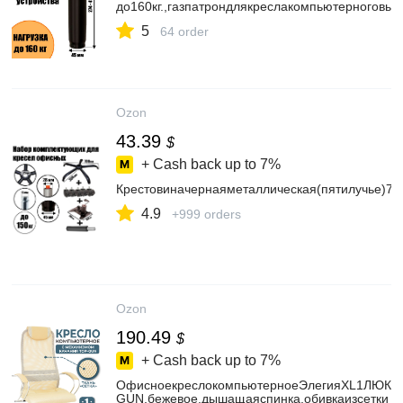
до160кг.,газпатрондлякреслакомпьютерноговыс
5
64 order
Ozon
43.39
$
+ Cash back up to
7%
Крестовиначернаяметаллическая(пятилучье)70
4.9
+999 orders
Ozon
190.49
$
+ Cash back up to
7%
ОфисноекреслокомпьютерноеЭлегияXL1ЛЮКС,
GUN,бежевое,дышащаяспинка,обивкаизсетки