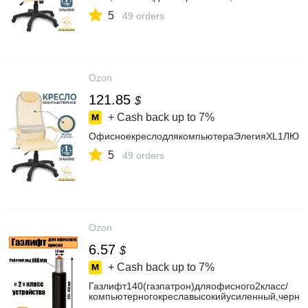
5
49 orders
Ozon
121.85
$
+ Cash back up to
7%
ОфисноекреслодлякомпьютераЭлегияXL1ЛЮКС,
5
49 orders
Ozon
6.57
$
+ Cash back up to
7%
Газлифт140(газпатрон)дляофисного2класс/
компьютерногокреславысокийусиленный,черны