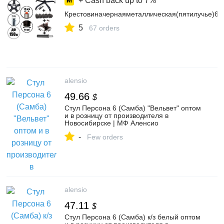
+ Cash back up to
7%
Крестовиначернаяметаллическая(пятилучье)60
5
67 orders
alensio
49.66
$
Стул Персона 6 (Самба) "Вельвет" оптом
и в розницу от производителя в
Новосибирске | МФ Аленсио
-
Few orders
alensio
47.11
$
Стул Персона 6 (Самба) к/з белый оптом