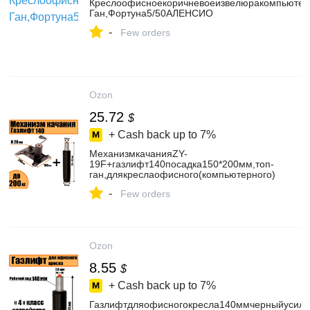
Креслоофисноекоричневоеизвелюракомпьютер
Ган,Фортуна5/50АЛЕНСИО
-
Few orders
Ozon
25.72
$
+ Cash back up to
7%
МеханизмкачанияZY-
19F+газлифт140посадка150*200мм,топ-
ган,длякреслаофисного(компьютерного)
-
Few orders
Ozon
8.55
$
+ Cash back up to
7%
Газлифтдляофисногокресла140ммчерныйусиле