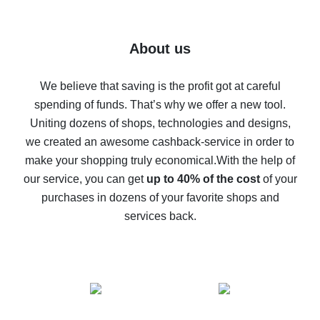
7% cash back on AliExpress - save on purchases
Five ways to get the most cash back on AliExpress
About us
How to get back on AliExpress - easy ways to get cash
back
We believe that saving is the profit got at careful
spending of funds. That’s why we offer a new tool.
10% cash back on AliExpress - the impossible is
possible
Uniting dozens of shops, technologies and designs,
we created an awesome cashback-service in order to
The best cash back on AliExpress - how to find it
make your shopping truly economical.
With the help of
The best cash back service for AliExpress - let's
our service, you can get
up to 40% of the cost
of your
compare offers
purchases in dozens of your favorite shops and
services back.