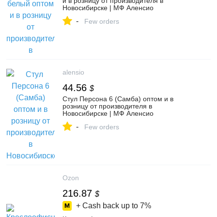
и в розницу от производителя в
Новосибирске | МФ Аленсио
-
Few orders
alensio
44.56
$
Стул Персона 6 (Самба) оптом и в
розницу от производителя в
Новосибирске | МФ Аленсио
-
Few orders
Ozon
216.87
$
+ Cash back up to
7%