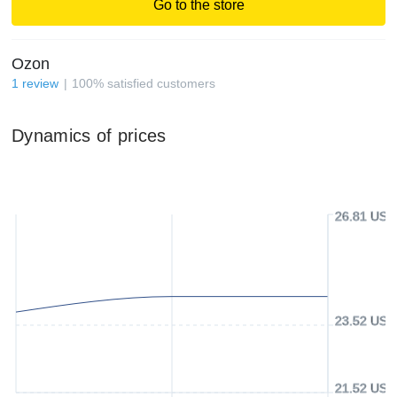
Go to the store
Ozon
1
review
100
%
satisfied customers
Dynamics of prices
26.81 USD
23.52 USD
21.52 USD