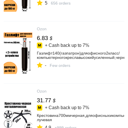
5
656 orders
Ozon
6.83
$
+ Cash back up to
7%
Газлифт140(газпатрон)дляофисного2класс/
компьютерногокреславысокийусиленный,черны
-
Few orders
Ozon
31.77
$
+ Cash back up to
7%
Крестовина700ммчерная,дляофисныхикомпьюте
лучевая
4.9
+999 orders