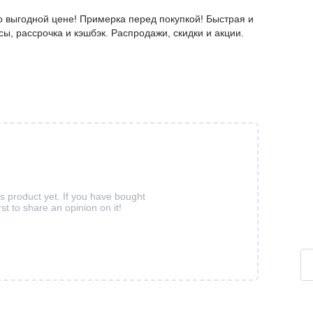
 выгодной цене! Примерка перед покупкой! Быстрая и
ы, рассрочка и кэшбэк. Распродажи, скидки и акции.
is product yet. If you have bought
rst to share an opinion on it!