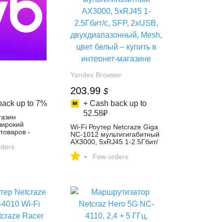
Yandex Browser
203.99
$
back up to
7%
+ Cash back up to
52.58₽
газин
 широкий
Wi-Fi Роутер Netcraze Giga
товаров -
NC-1012 мультигигабитный
й день!
AX3000, 5xRJ45 1-2.5Гбит/
ders
с, SFP, 2xUSB,
-
двухдиапазонный, Mesh,
Few orders
цвет белый – купить в
интернет-магазине
КомпьютерМаркет на
Яндекс Маркете,
4698267975