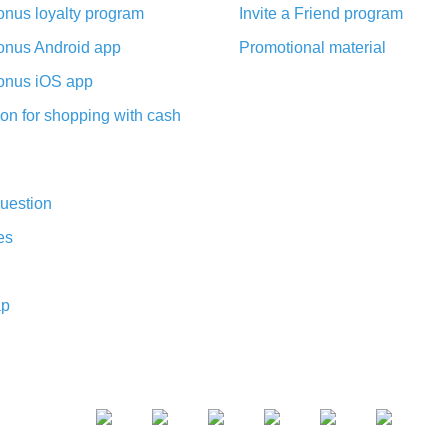
nus loyalty program
Invite a Friend program
nus Android app
Promotional material
nus iOS app
on for shopping with cash
uestion
es
ap