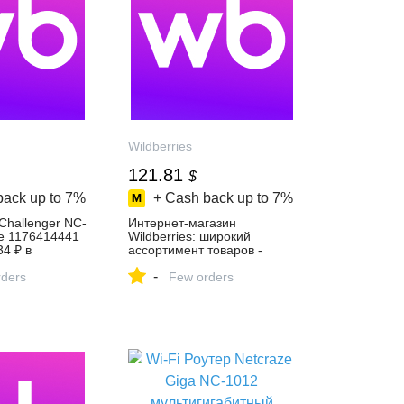
Wildberries
121.81
$
back up to
7%
+ Cash back up to
7%
 Challenger NC-
Интернет‑магазин
e 1176414441
Wildberries: широкий
34 ₽ в
ассортимент товаров -
газине
скидки каждый день!
-
ders
Few orders