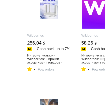
Wildberries
Wildberries
256.04
58.26
$
$
+ Cash back up to
7%
+ Cash ba
Интернет‑магазин
Интернет‑мага
Wildberries: широкий
Wildberries: ш
ассортимент товаров -
ассортимент то
скидки каждый день!
скидки каждый 
-
-
Few orders
Few ord