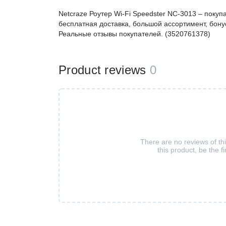
Netcraze Роутер Wi-Fi Speedster NC-3013 – поку
бесплатная доставка, большой ассортимент, бонус
Реальные отзывы покупателей. (3520761378)
Product reviews
0
There are no reviews of th
this product, be the fi