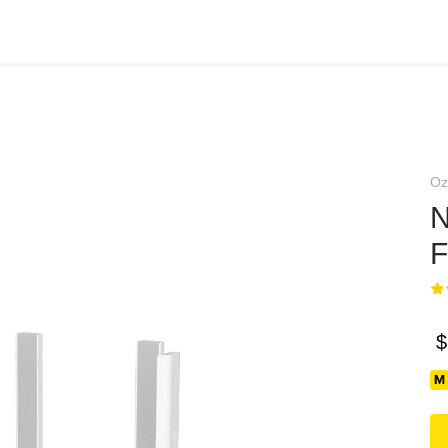
Oz
N
F
$