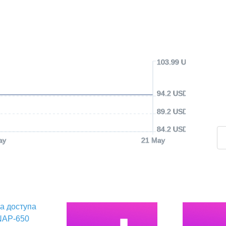
103.99 USD
94.2 USD
89.2 USD
84.2 USD
ay
21 May