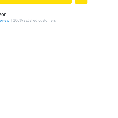
zon
review
100
%
satisfied customers