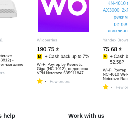
Д
Wildberries
Yandex Brow
190.75
75.68
$
$
etcraze
+ Cash back up to
7%
+ Cash b
3812) -
52.58₽
нет-магазине
Wi-Fi Роутер by Keenetic
Д.РУ
Giga (NC-1012), поддержка
Wi-Fi Роутер
ers
VPN Netcraze 635911847
NC-4010 Wi-F
купить за 12 493 ₽ в
Netcraze Rac
-
интернет‑магазине
Few orders
гигабитный 
Wildberries
-
1Гбит/с, реж
Few or
ретранслятор
двухдиапазон
поддержкой 
белый – купи
магазине
КомпьютерМа
s help
Work with us
Яндекс Марк
5749011789