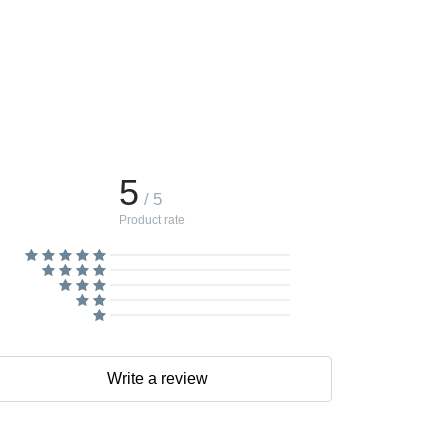
5
/ 5
Product rate
Write a review