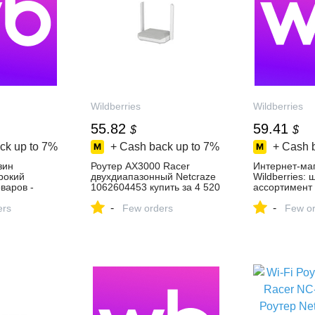
Wildberries
Wildberries
55.82
59.41
$
$
ck up to
7%
+ Cash back up to
7%
+ Cash 
зин
Роутер AX3000 Racer
Интернет‑ма
ирокий
двухдиапазонный Netcraze
Wildberries:
варов -
1062604453 купить за 4 520
ассортимент 
день!
₽ в интернет‑магазине
скидки кажды
-
-
ers
Wildberries
Few orders
Few or