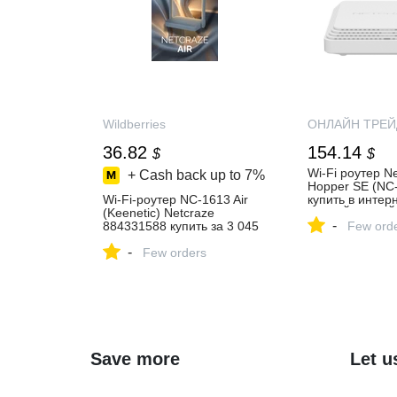
Wildberries
ОНЛАЙН ТРЕЙ
36.82
154.14
$
$
Wi-Fi роутер N
+ Cash back up to
7%
Hopper SE (NC-
Wi-Fi-роутер NC-1613 Air
купить в интер
(Keenetic) Netcraze
ОНЛАЙН ТРЕЙ
-
884331588 купить за 3 045
Few ord
₽ в интернет‑магазине
-
Wildberries
Few orders
Save more
Let u