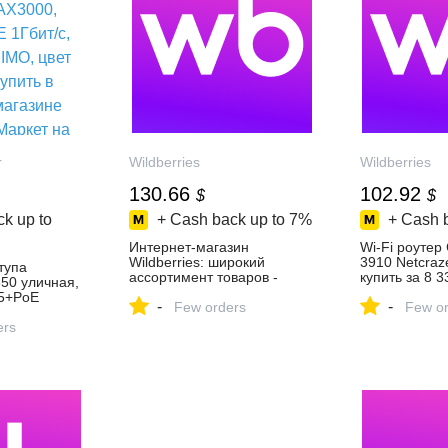
r
Wildberries
Wildberries
130.66
102.92
$
$
k up to
+ Cash back up to
7%
+ Cash 
Интернет‑магазин
Wi-Fi роутер
Wildberries: широкий
3910 Netcraz
тупа
ассортимент товаров -
купить за 8 3
50 уличная,
скидки каждый день!
интернет‑ма
5+PoE
-
-
Few orders
Wildberries
Few or
, MU-MIMO,
упить в
ers
зине
кет на
е,