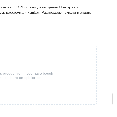
пайте на OZON по выгодным ценам! Быстрая и
ы, рассрочка и кэшбэк. Распродажи, скидки и акции.
is product yet. If you have bought
rst to share an opinion on it!