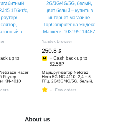
ser
Yandex Browser
250.8
$
ack up to
+ Cash back up to
52.58₽
 Netcraze Racer
Маршрутизатор Netcraz
i Роутер
Hero 5G NC-4110, 2,4 + 5
er KN-4010
ГГц, 2G/3G/4G/5G, белый,
AX3000, 2xRJ45
цвет белый – купить в
-
им роутер/
ders
интернет-магазине
Few orders
,
TopComputer на Яндекс
ный, с
Маркете, 103195114487
Mesh, цвет
ть в интернет-
ркет на
About us
ете,