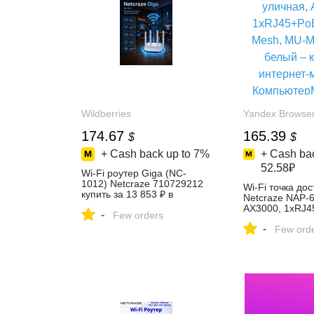
Wildberries
Yandex Browse
174.67
165.39
$
$
+ Cash back up to
7%
+ Cash bac
52.58₽
Wi-Fi роутер Giga (NC-
1012) Netcraze 710729212
Wi-Fi точка дос
купить за 13 853 ₽ в
Netcraze NAP-6
интернет‑магазине
AX3000, 1xRJ4
-
Wildberries
Few orders
1Гбит/с, Mesh
-
цвет белый – к
Few ord
интернет-мага
КомпьютерМар
Яндекс Маркет
5749098992