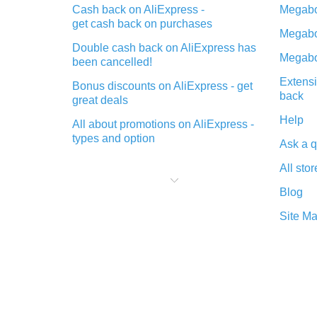
Cash back on AliExpress -
Megabo
get cash back on purchases
Megabo
Double cash back on AliExpress has
Megabo
been cancelled!
Extensi
Bonus discounts on AliExpress - get
back
great deals
Help
All about promotions on AliExpress -
types and option
Ask a q
What is cash back when making
All stor
purchases on AliExpress - short and
sweet
Blog
The best place to download cash
Site M
back for AliExpress and how to
install it
What is the AliExpress cash back
plugin and what are its advantages
Cash back from the AliExpress