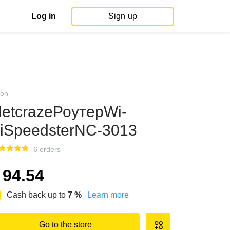
Log in
Sign up
on
etcrazeРоутерWi-
iSpeedsterNC-3013
6 orders
94.54
Cash back up to
7
%
Learn more
Go to the store