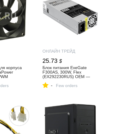
ОНЛАЙН ТРЕЙД
25.73
$
ля корпуса
Блок питания ExeGate
aPower
F300AS, 300W, Flex
-PWM
(EX292230RUS) OEM —
S) (Активное
купить по низкой цене в
-
ders
интернет-магазине
Few orders
ческий
ОНЛАЙН ТРЕЙД.РУ
00 ~ 2500 об/
м:23 дБа,
 дБа, 4-pin
) — купить,
теристики,