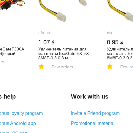
ufa.nix
nix
1.07
0.95
$
$
xeGateF300A
Удлинитель питания для
Удлинитель 
S]серый
мат.платы ExeGate EX-EXT-
мат.платы Ex
8M8F-0.3 0.3 м.
8M8F-0.3 0.3
ers
(Удлинитель питания для
(Удлинитель 
-
-
мат.платы, 0.3 метра,
Few orders
мат.платы, 0.
Few or
Черный, желтый, 8-pin
Черный, желт
EPS12V, 8-pin EPS12V) —
EPS12V, 8-p
купить в городе УФА
купить, цена 
характеристи
s help
Work with us
nus loyalty program
Invite a Friend program
nus Android app
Promotional material