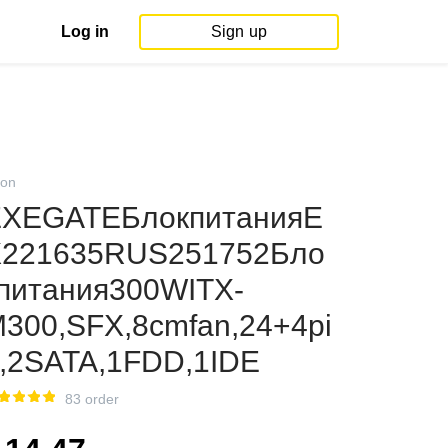
Log in
Sign up
on
XEGATEБлокпитанияE
X221635RUS251752Бло
питания300WITX-
300,SFX,8cmfan,24+4pi
,2SATA,1FDD,1IDE
83 order