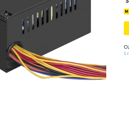
$
O
1