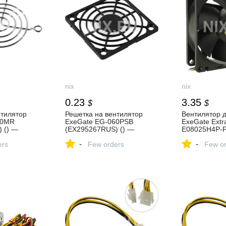
nix
nix
0.23
3.35
$
$
нтилятор
Решетка на вентилятор
Вентилятор д
60MR
ExeGate EG-060PSB
ExeGate Extr
 () —
(EX295267RUS) () —
E08025H4P
купить, цена и
(EX283379RU
-
-
, отзывы
ers
характеристики, отзывы
Few orders
охлаждение,
Few or
Гидродинами
подшипник, 8
мин., Мин шу
Макс шум: 23
коннектор МП
цена и харак
отзывы