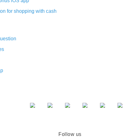
nus iOS app
on for shopping with cash
uestion
es
ap
Follow us