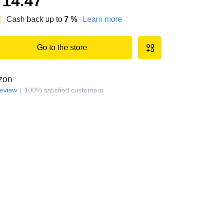
14.47
Cash back up to
7
%
Learn more
Go to the store
zon
review
100
%
satisfied customers