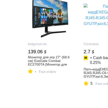
belgorod.nix
Ситилинк
139.06
2.7
$
$
Монитор для игр 27" (68.6
+ Cash bac
см) ExeGate Combat
0.25%
EC2700TA (Монитор для
игр, 27" (68.6 см), 2560 x
Патч-кордEXE
-
1440, Радиус изгиба 1500R,
Few orders
RJ45-RJ45-C6
2 x HDMI, DisplayPort,
GYUTP,кат.6,3
аудиовыход миниджек 3.5
,многожильный
мм, AMD FreeSync, 165 Гц)
5
Few ord
— купить в городе
БЕЛГОРОД