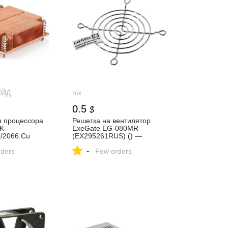
ЕЙД
nix
0.5
$
я процессора
Решетка на вентилятор
K-
ExeGate EG-080MR
/2066.Cu
(EX295261RUS) () —
S) — купить
купить, цена и
-
не в интернет-
ders
характеристики, отзывы
Few orders
НЛАЙН