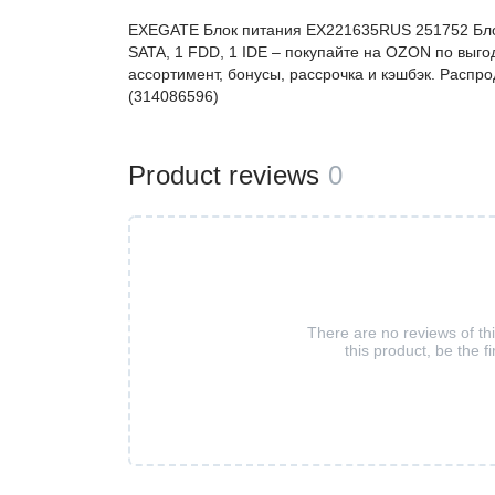
EXEGATE Блок питания EX221635RUS 251752 Блок 
SATA, 1 FDD, 1 IDE – покупайте на OZON по выг
ассортимент, бонусы, рассрочка и кэшбэк. Распро
(314086596)
Product reviews
0
There are no reviews of th
this product, be the fi