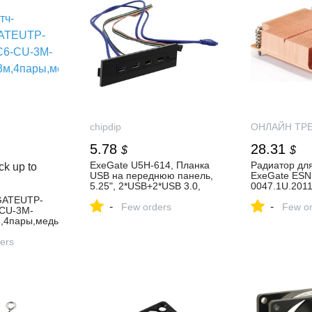
chipdip
ОНЛАЙН ТР
5.78
28.31
$
$
ExeGate U5H-614, Планка
Радиатор дл
k up to
USB на переднюю панель,
ExeGate ESN
5.25", 2*USB+2*USB 3.0,
0047.1U.2011
черная, подсоед. к мат.
(EX286163RU
GATEUTP-
-
-
плате – купить оптом и в
Few orders
по низкой це
Few or
-CU-3M-
розницу
магазине О
м,4пары,медь
ТРЕЙД.РУ
,серый
ers