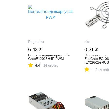
Regard.ru
nix
6.43
0.31
$
$
ВентилятордлякорпусаExe
Решетка на ве
GateE12025H4P-PWM
ExeGate EG-0
(EX295259RUS)
4.4
14 orders
купить, цена и
-
характеристики
Few ord