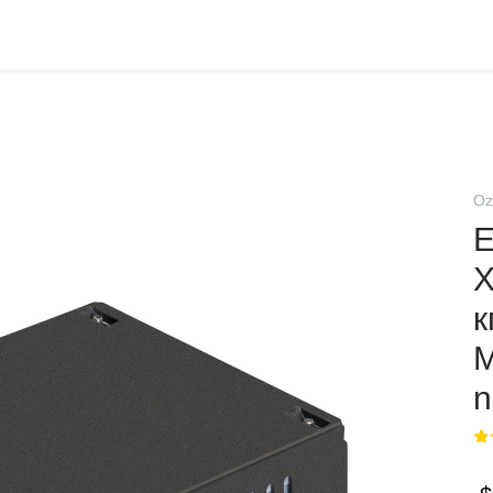
Oz
E
к
M
n