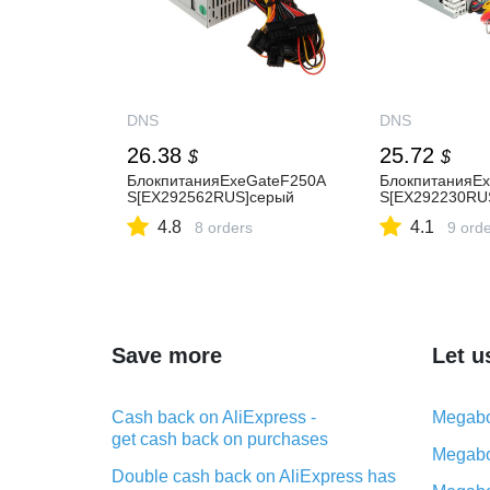
DNS
DNS
26.38
25.72
$
$
БлокпитанияExeGateF250A
БлокпитанияE
S[EX292562RUS]серый
S[EX292230RU
4.8
4.1
8 orders
9 ord
Save more
Let u
Cash back on AliExpress -
Megabo
get cash back on purchases
Megabo
Double cash back on AliExpress has