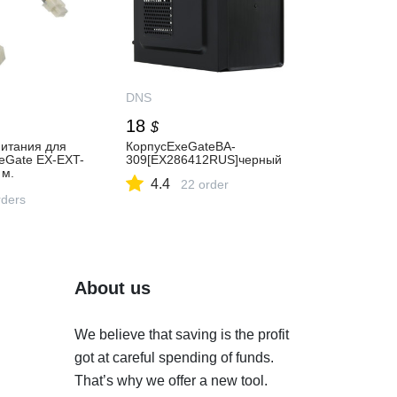
DNS
18
$
питания для
КорпусExeGateBA-
eGate EX-EXT-
309[EX286412RUS]черный
 м.
4.4
22 order
питания для
3 метра,
ders
ый, 8-pin
in EPS12V) —
и
ки, отзывы
About us
We believe that saving is the profit
got at careful spending of funds.
That’s why we offer a new tool.