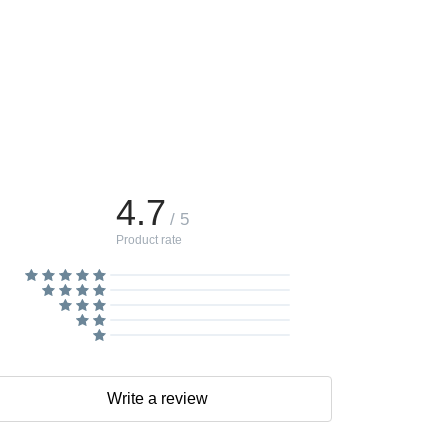
4.7
/ 5
Product rate
Write a review