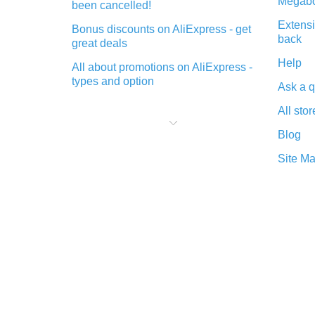
Megabo
been cancelled!
Extensi
Bonus discounts on AliExpress - get
back
great deals
Help
All about promotions on AliExpress -
types and option
Ask a q
What is cash back when making
All stor
purchases on AliExpress - short and
sweet
Blog
The best place to download cash
Site M
back for AliExpress and how to
install it
What is the AliExpress cash back
plugin and what are its advantages
Cash back from the AliExpress
mobile app - advantages of the
plugin
Double cash back on AliExpress has
been cancelled!