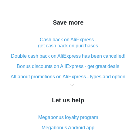
Save more
Cash back on AliExpress -
get cash back on purchases
Double cash back on AliExpress has been cancelled!
Bonus discounts on AliExpress - get great deals
All about promotions on AliExpress - types and option
What is cash back when making purchases on
AliExpress - short and sweet
Let us help
The best place to download cash back for AliExpress
and how to install it
Megabonus loyalty program
What is the AliExpress cash back plugin and what are
its advantages
Megabonus Android app