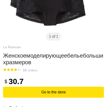
1 of 1
La Redoute
Женскоемоделирующеебельебольши
хразмеров
68 orders
30.7
$
Go to the store