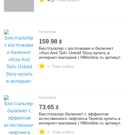
Few orders
hmonline
159.98
$
Бюстгальтер с косточками и балконет
«Kiss And Tell» Untold Story купить в
интернет-магазине | HMonline.ru артикул
154327622
-
Few orders
hmonline
73.65
$
Бюстгальтер-балконет с эффектом
естественного лифтинга Tezenis купить в
интернет-магазине | HMonline.ru артикул
158901137
-
Few orders