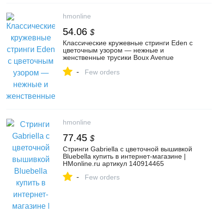
hmonline
54.06
$
Классические кружевные стринги Eden с
цветочным узором — нежные и
женственные трусики Boux Avenue
купить в интернет-магазине | HMonline.ru
-
артикул 156118660
Few orders
hmonline
77.45
$
Стринги Gabriella с цветочной вышивкой
Bluebella купить в интернет-магазине |
HMonline.ru артикул 140914465
-
Few orders