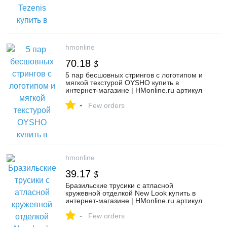
hmonline
70.18
$
5 пар бесшовных стрингов с логотипом и
мягкой текстурой OYSHO купить в
интернет-магазине | HMonline.ru артикул
157380389
-
Few orders
hmonline
39.17
$
Бразильские трусики с атласной
кружевной отделкой New Look купить в
интернет-магазине | HMonline.ru артикул
156399610
-
Few orders