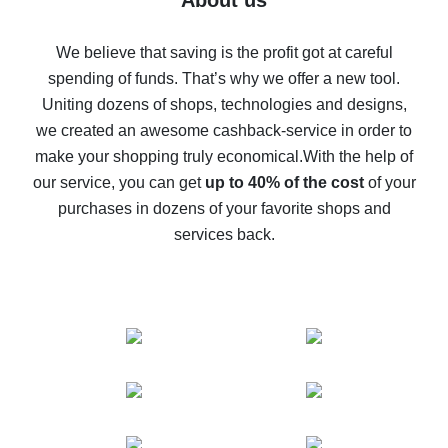
About us
How to get back on AliExpress - easy ways to get cash
back
We believe that saving is the profit got at careful
spending of funds. That’s why we offer a new tool.
10% cash back on AliExpress - the impossible is
possible
Uniting dozens of shops, technologies and designs,
we created an awesome cashback-service in order to
The best cash back on AliExpress - how to find it
make your shopping truly economical.
With the help of
The best cash back service for AliExpress - let's
our service, you can get
up to 40% of the cost
of your
compare offers
purchases in dozens of your favorite shops and
services back.