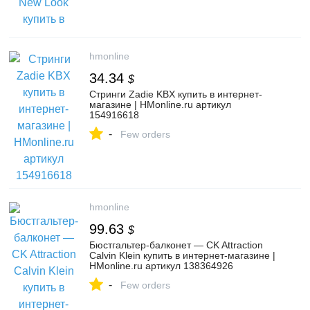
hmonline
34.34
$
Стринги Zadie KBX купить в интернет-
магазине | HMonline.ru артикул
154916618
-
Few orders
hmonline
99.63
$
Бюстгальтер-балконет — CK Attraction
Calvin Klein купить в интернет-магазине |
HMonline.ru артикул 138364926
-
Few orders