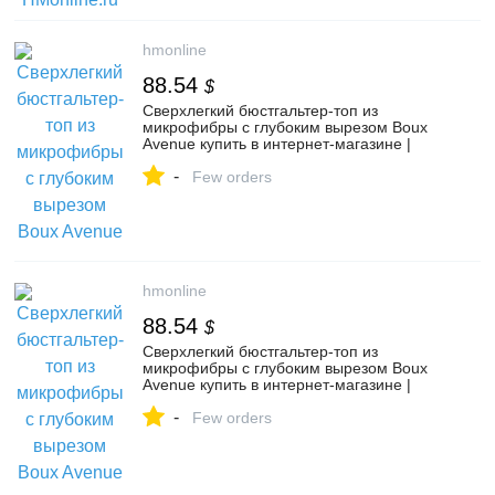
hmonline
88.54
$
Сверхлегкий бюстгальтер-топ из
микрофибры с глубоким вырезом Boux
Avenue купить в интернет-магазине |
HMonline.ru артикул 149769781
-
Few orders
hmonline
88.54
$
Сверхлегкий бюстгальтер-топ из
микрофибры с глубоким вырезом Boux
Avenue купить в интернет-магазине |
HMonline.ru артикул 149769104
-
Few orders