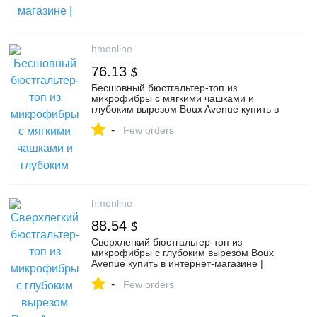
hmonline
76.13
$
Бесшовный бюстгальтер-топ из
микрофибры с мягкими чашками и
глубоким вырезом Boux Avenue купить в
интернет-магазине | HMonline.ru артикул
-
149769556
Few orders
hmonline
88.54
$
Сверхлегкий бюстгальтер-топ из
микрофибры с глубоким вырезом Boux
Avenue купить в интернет-магазине |
HMonline.ru артикул 150435970
-
Few orders