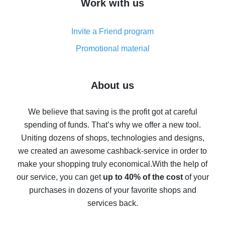
Work with us
simple methods
Cash back on AliExpress - customer reviews
Invite a Friend program
8% cash back on AliExpress - saving real money is a
real thing
Promotional material
7% cash back on AliExpress - save on purchases
Five ways to get the most cash back on AliExpress
About us
How to get back on AliExpress - easy ways to get cash
back
We believe that saving is the profit got at careful
spending of funds. That’s why we offer a new tool.
10% cash back on AliExpress - the impossible is
possible
Uniting dozens of shops, technologies and designs,
we created an awesome cashback-service in order to
The best cash back on AliExpress - how to find it
make your shopping truly economical.
With the help of
The best cash back service for AliExpress - let's
our service, you can get
up to 40% of the cost
of your
compare offers
purchases in dozens of your favorite shops and
services back.