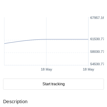
67957.16 
61530.77 
58030.77 
54530.77 
18 May
18 May
Start tracking
Description