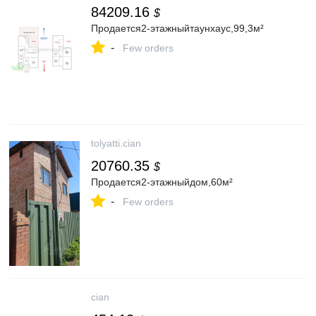
84209.16
$
Продается2-этажныйтаунхаус,99,3м²
-
Few orders
tolyatti.cian
20760.35
$
Продается2-этажныйдом,60м²
-
Few orders
cian