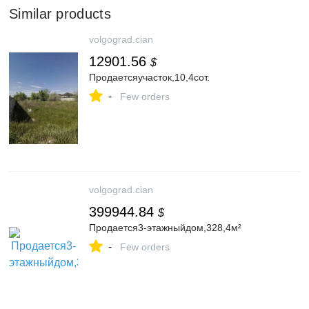
Similar products
volgograd.cian
12901.56
$
Продаетсяучасток,10,4сот.
-
Few orders
volgograd.cian
399944.84
$
Продается3-этажныйдом,328,4м²
-
Few orders