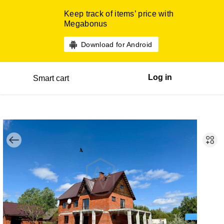
Keep track of items’ price with
Megabonus
Download for Android
Log in
Smart cart