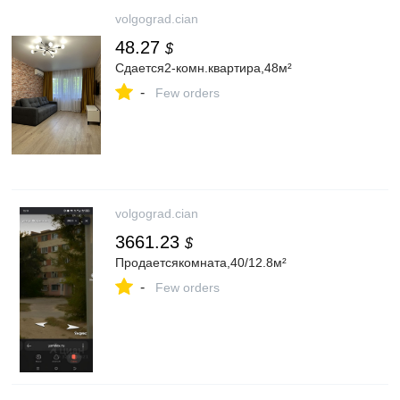
volgograd.cian
48.27
$
Сдается2-комн.квартира,48м²
-
Few orders
volgograd.cian
3661.23
$
Продаетсякомната,40/12.8м²
-
Few orders