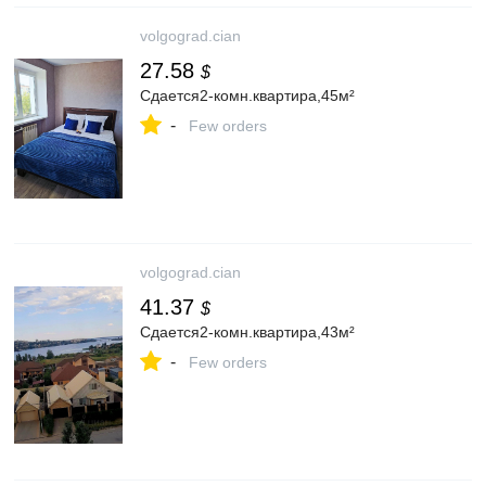
volgograd.cian
27.58
$
Сдается2-комн.квартира,45м²
-
Few orders
volgograd.cian
41.37
$
Сдается2-комн.квартира,43м²
-
Few orders