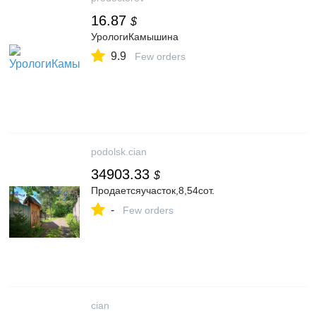
16.87
$
УрологиКамышина
9.9
Few orders
podolsk.cian
34903.33
$
Продаетсяучасток,8,54сот.
-
Few orders
cian