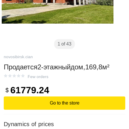
1 of 43
novosibirsk.cian
Продается2-этажныйдом,169,8м²
Few orders
61779.24
$
Go to the store
Dynamics of prices