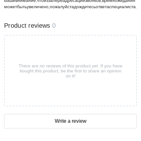
Вашевнимание,чтоиззапереадресациизвонков,времяожидания
можетбытьувеличено,пожалуйстадождитесьответаспециалиста.
Product reviews
0
There are no reviews of this product yet. If you have
bought this product, be the first to share an opinion
on it!
Write a review