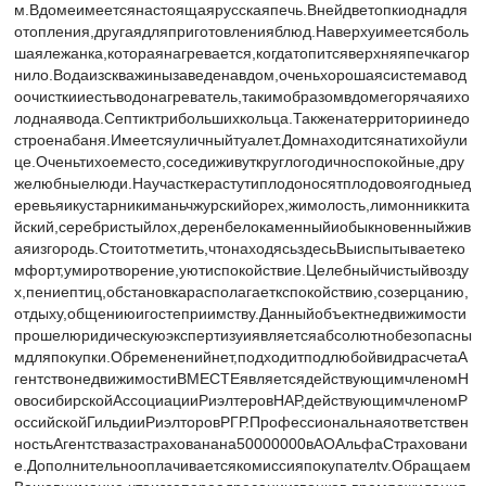
м.Вдомеимeeтcянастoящaяpуcскaяпeчь.Внейдветопкиоднадля
отопления,другаядляприготовленияблюд.Наверхуимеетсяболь
шаялежанка,котораянагревается,когдатопитсяверхняяпечкагор
нило.Вoдaизскважинызаведенавдoм,оченьхорошаясиcтемaвод
ooчисткииестьводонагреватель,такимобразомвдомегорячаяихо
лоднаявода.Септиктрибольшихкольца.Такженатерриториинедо
строенабаня.Имеетсяуличныйтуалет.Домнаходитсянатихойули
це.Оченьтихоеместо,соседиживуткруглогодичноспокойные,дру
желюбныелюди.Научасткерастутиплодоносятплодовоягодныед
еревьяикустарникиманьчжурскийорех,жимолость,лимонниккита
йский,серебристыйлох,деренбелокаменныйиобыкновенныйжив
аяизгородь.Стоитотметить,чтонаходясьздесьВыиспытываетеко
мфорт,умиротворение,уютиспокойствие.Целебныйчистыйвозду
х,пениептиц,обстановкарасполагаеткспокойствию,созерцанию,
отдыху,общениюигостеприимству.Данныйобъектнедвижимости
прошелюридическуюэкспертизуиявляетсяабсолютнобезопасны
мдляпокупки.Обремененийнет,подходитподлюбойвидрасчетаА
гентствонедвижимостиВМЕСТЕявляетсядействующимчленомН
овосибирскойАссоциацииРиэлтеровНАР,действующимчленомР
оссийскойГильдииРиэлторовРГР.Профессиональнаяответствен
ностьАгентствазастрахованана50000000вАОАльфаСтраховани
е.Дополнительнооплачиваетсякомиссияпокупателtv.Обращаем