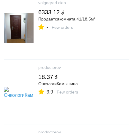
volgograd.cian
6333.12
$
Продаетсякомната,41/18.5м²
-
Few orders
prodoctorov
18.37
$
ОнкологиКамышина
9.9
Few orders
prodoctorov