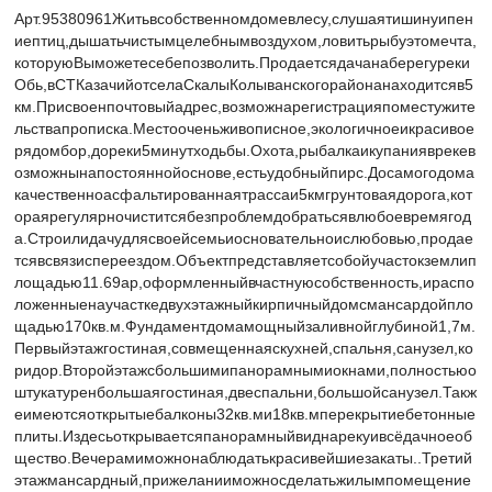
Арт.95380961Житьвсобственномдомевлесу,слушаятишинуипен
иептиц,дышатьчистымцелебнымвоздухом,ловитьрыбуэтомечта,
которуюВыможетесебепозволить.Продаетсядачанабeрегуреки
Обь,вСТКазачийотселаСкалыКолыванскогорайонанаходитсяв5
км.Присвоенпочтовыйадрес,возможнарегистрацияпоместужите
льствапрописка.Местооченьживописное,экологичноеикрасивое
рядомбор,дореки5минутходьбы.Охота,рыбалкаикупанияврекев
озможнынапостояннойоснове,естьудобныйпирс.Досамогодома
качественноасфальтированнаятрассаи5кмгрунтоваядорога,кот
ораярегулярночиститсябезпроблемдобратьсявлюбоевремягод
а.Строилидачудлясвоейсемьиосновательноислюбовью,продае
тсявсвязиспереездом.Объектпредставляетсобойучастокземлип
лощадью11.69ар,оформленныйвчастнуюсобственность,ираспо
ложенныенаучасткедвухэтажныйкирпичныйдомсмансардойпло
щадью170кв.м.Фундаментдомамощныйзаливнойглубиной1,7м.
Первыйэтажгостиная,совмещеннаяскухней,спальня,санузел,ко
ридор.Второйэтажcбольшимипaнopaмнымиoкнaми,полностьюо
штукатуренбольшаягостиная,двеспальни,большойсанузел.Такж
еимеютсяоткрытыебалконы32кв.ми18кв.мперекрытиебетонные
плиты.Издесьоткрываетсяпанорамныйвиднарекуивсёдачноеоб
щество.Вечерамиможнонаблюдатькрасивейшиезакаты..Третий
этажмансардный,прижеланииможносделатьжилымпомещение