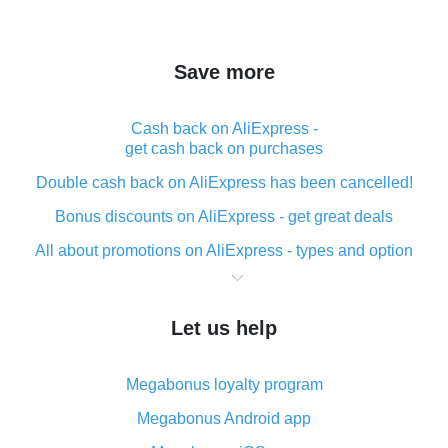
Save more
Cash back on AliExpress -
get cash back on purchases
Double cash back on AliExpress has been cancelled!
Bonus discounts on AliExpress - get great deals
All about promotions on AliExpress - types and option
What is cash back when making purchases on
AliExpress - short and sweet
Let us help
The best place to download cash back for AliExpress
and how to install it
Megabonus loyalty program
What is the AliExpress cash back plugin and what are
its advantages
Megabonus Android app
Cash back from the AliExpress mobile app -