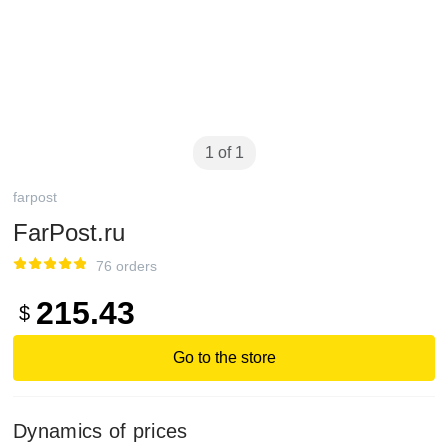
1 of 1
farpost
FarPost.ru
76 orders
215.43
$
Go to the store
Dynamics of prices