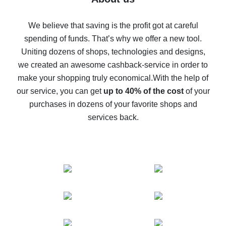
How to get back on AliExpress - easy ways to get cash
back
We believe that saving is the profit got at careful
spending of funds. That’s why we offer a new tool.
10% cash back on AliExpress - the impossible is
possible
Uniting dozens of shops, technologies and designs,
we created an awesome cashback-service in order to
The best cash back on AliExpress - how to find it
make your shopping truly economical.
With the help of
The best cash back service for AliExpress - let's
our service, you can get
up to 40% of the cost
of your
compare offers
purchases in dozens of your favorite shops and
services back.