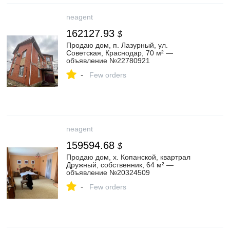
neagent
162127.93
$
Продаю дом, п. Лазурный, ул.
Советская, Краснодар, 70 м² —
объявление №22780921
-
Few orders
neagent
159594.68
$
Продаю дом, х. Копанской, квартрал
Дружный, собственник, 64 м² —
объявление №20324509
-
Few orders