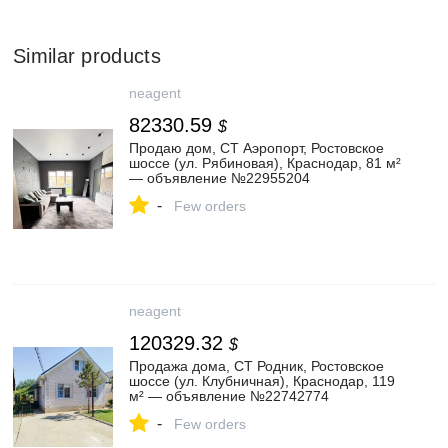
Similar products
neagent
82330.59
$
Продаю дом, СТ Аэропорт, Ростовское
шоссе (ул. Рябиновая), Краснодар, 81 м²
— объявление №22955204
-
Few orders
neagent
120329.32
$
Продажа дома, СТ Родник, Ростовское
шоссе (ул. Клубничная), Краснодар, 119
м² — объявление №22742774
-
Few orders