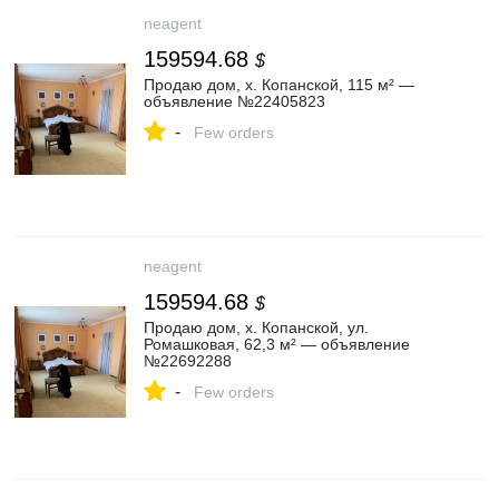
neagent
159594.68
$
Продаю дом, х. Копанской, 115 м² —
объявление №22405823
-
Few orders
neagent
159594.68
$
Продаю дом, х. Копанской, ул.
Ромашковая, 62,3 м² — объявление
№22692288
-
Few orders