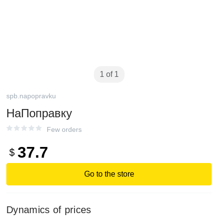
1 of 1
spb.napopravku
НаПоправку
Few orders
37.7
$
Go to the store
Dynamics of prices