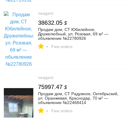
neagent
38632.05
$
Продам дом, СТ Юбилейное,
Дружелюбный, ул. Розовая, 69 м² —
объявление №22780926
-
Few orders
neagent
75997.47
$
Продам дом, СТ Радужное, Октябрьский,
ул. Оранжевая, Краснодар, 70 м² —
объявление №22468414
-
Few orders