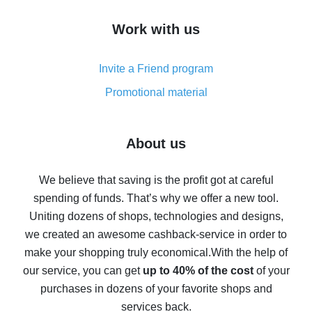
How to get cash back on AliExpress - overview of
Work with us
simple methods
Cash back on AliExpress - customer reviews
Invite a Friend program
8% cash back on AliExpress - saving real money is a
real thing
Promotional material
7% cash back on AliExpress - save on purchases
Five ways to get the most cash back on AliExpress
About us
How to get back on AliExpress - easy ways to get cash
back
We believe that saving is the profit got at careful
spending of funds. That’s why we offer a new tool.
10% cash back on AliExpress - the impossible is
possible
Uniting dozens of shops, technologies and designs,
we created an awesome cashback-service in order to
The best cash back on AliExpress - how to find it
make your shopping truly economical.
With the help of
The best cash back service for AliExpress - let's
our service, you can get
up to 40% of the cost
of your
compare offers
purchases in dozens of your favorite shops and
services back.