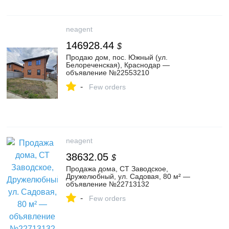
neagent
146928.44
$
Продаю дом, пос. Южный (ул.
Белореченская), Краснодар —
объявление №22553210
-
Few orders
neagent
38632.05
$
Продажа дома, СТ Заводское,
Дружелюбный, ул. Садовая, 80 м² —
объявление №22713132
-
Few orders