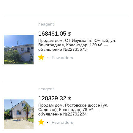
neagent
168461.05
$
Продам дом, СТ Ивушка, п. Южный, ул.
Виноградная, Краснодар, 120 м² —
объявление №22733673
-
Few orders
neagent
120329.32
$
Продам дом, Ростовское шоссе (ул.
Садовая), Краснодар, 78 м² —
объявление №22792234
-
Few orders